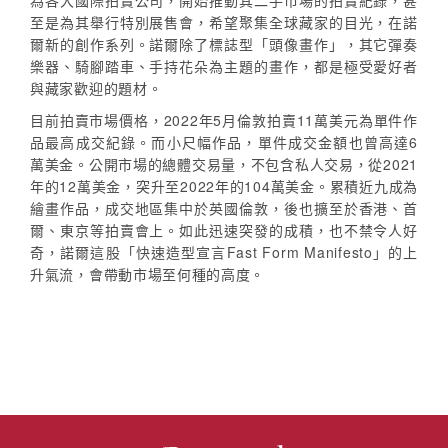
為各大國際拍賣公司，開始推動其二手市場的拍賣紀錄，甚
至是為其舉行特別展售會，希望聚集全球藏家的目光，在諾
爾新的創作系列。諾爾除了標誌型「頭像畫作」，其它彈奏
樂器、騎腳踏車、手持花朵為主題的畫作，都是極受愛好者
與藏家歡迎的題材。
目前拍賣市場價格，2022年5月倫敦拍賣11萬美元為單件作
品最高成交紀錄。而小尺幅作品，單件成交金額也曾高達6
萬美金。公開市場的總體交易量，不包含私人交易，從2021
年的12萬美金，突升至2022年的104萬美金。累積近九成為
繪畫作品，成交地區集中於英國倫敦，後也擴至於香港、首
爾、東京等拍賣會上。如此迅速突發的成積，也不禁令人好
奇，諾爾這股「快速造型宣言Fast Form Manifesto」的上
升氣流，會帶動市場至何種的高度。