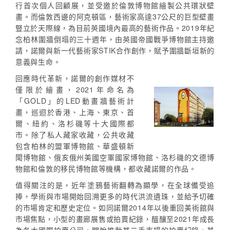
行首次個人回顧展，並受邀於倫敦博物館繪製公共環狀壁
畫。而倫敦西邊的阿克頓區，藝術家高達37公尺的巨型壁畫
豎立於天際線，為目前英國境內最高的藝術作品。2019年紀
念柏林圍牆倒塌的三十週年，由英國帝國戰爭博物館主持邀
請，諾爾與新一代藝術家STIK合作創作，賦予圍牆斷垣新的
意義與生命。
回應時代革新，諾爾的創作媒材不
僅限於繪畫，2021年命名為
「GOLD」的LED動畫牆藝術計
畫，巡迴於香港、上海、東京、首
爾、紐約、洛杉磯等十大國際都
市。除了私人藏家收藏，公共收藏
包含柏林的盟軍博物館、華盛頓新
聞博物館、俄亥俄州美國空軍國家博物館、洛杉磯的文德博
物館和倫敦的移民博物館等機構，都收藏諾爾的作品。
值得關注的是，近年塗鴉藝術翻轉為顯學，在全球備受追
捧，學術與市場開始回溯更多的時代洪流遺珠，並給予切確
的市場肯定和歷史定位。如同諾爾2014年以後重回美術館與
市場焦點，小型的畫廊展售或拍賣紀錄，醞釀至2021年成長