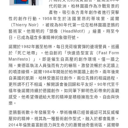
代的歐洲，柏林圍牆作為冷戰背景的
產物，吸引各方青年創作者進行突擊
性的創作行動。1958年生於法國里昂的蒂埃里．諾爾
（Thierry Noir），被視為80年代第一位在柏林圍牆塗鴉的
藝術家。他簡明的「頭像（HeadMotif）」繪畫，時至今
日，已成為蘊含多重精神的象徵符號。
諾爾於1982年搬至柏林，每日見荷槍實彈的邊境警員，巡邏
於「死亡地帶」。他自創的「快速造型宣言（Fast Form
Manifesto）」，即是催生自高壓的創作環境。僅一牆之
隔，東德區執法人員強而有力的嚇阻，激發流暢於水泥牆上
的噴漆線條。諾爾1984年開始於柏林圍牆上創作，兩年後來
自美國的凱斯．哈林受邀前往創作，兩位先鋒的相識過程，
更所謂不打不相識，解開誤會後回歸和平友好。90年代至千
禧年後諾爾持續於德國創作，如同筆下鮮明色彩帶來的直觀
感受，他希望傳遞給大眾的精神是積極擁抱生命、自由與快
樂。
塗鴉藝術數十年發展至今，學術機構已經普遍認可其反威權
壓抑的精神，視其為一種藝術創作型式，融入於都會風景。
2014年倫敦最富創造力與生命力的蕭爾迪奇藝術區，諾爾舉