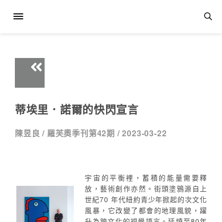
蒂埃里．諾爾的快閃宣言
陳昱良 /
羅芙奧季刊第42期 /
2023-03-22
宇宙的平衡裡，蓄積的能量需要釋
放，藝術創作亦然。街頭塗鴉源自上
世紀70 年代紐約青少年掀起的次文化
風暴，它改變了都會的地理風貌，躍
升為跨文化的視覺語言。延燒至80年