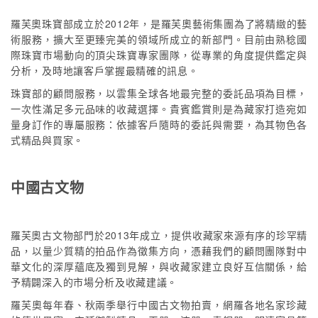
羅芙奧珠寶部成立於2012年，是羅芙奧藝術集團為了將精緻的藝
術服務，擴大至更臻完美的領域所成立的新部門。目前由熟稔國
際珠寶市場動向的頂尖珠寶專家團隊，從專業的角度提供鑑定與
分析，及時地讓客戶掌握最精確的訊息。
珠寶部的顧問服務，以雲集全球各地最完整的委託品項為目標，
一次性滿足多元品味的收藏選擇。貴賓鑑賞則是為藏家打造宛如
量身訂作的專屬服務：依據客戶隨時的委託與需要，為其物色各
式精品與買家。
中國古文物
羅芙奧古文物部門於2013年成立，提供收藏家來源有序的珍罕精
品，以量少質精的拍品作為徵集方向，憑藉我們的顧問團隊對中
華文化的深厚蘊底及獨到見解，與收藏家建立良好互信關係，給
予精闢深入的市場分析及收藏建議。
羅芙奧每年春、秋兩季舉行中國古文物拍賣，網羅各地名家珍藏