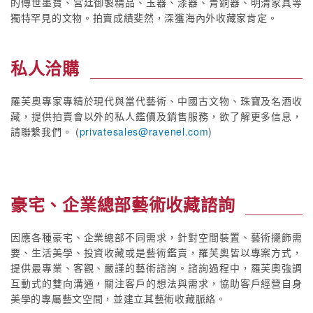
的傳世墨寶、宮廷御製精品、玉器、漆器、青銅器、明清家具等
獨特罕見的文物。拍賣成績斐然，深獲海內外收藏家肯定。
私人洽購
羅芙奧專家專精於現代與當代藝術、中國古文物、珠寶及名酒收
藏，提供拍賣會以外的私人鑑價及銷售服務，欲了解更多信息，
請聯繫我們。 (
privatesales@ravenel.com
)
豪宅、企業總部藝術收藏諮詢
因應各種豪宅、企業總部不同需求，針對空間裝置、藝術擺飾需
要、生活美學、投資收藏或是藝術鑑賣，羅芙奧皆以專案方式，
提供最專業、客觀、嚴謹的藝術諮詢。諮詢過程中，羅芙奧強調
互動式的雙向溝通，關注客戶的想法與需求，協助客戶經營自身
美學的專屬藝文空間，並建立其藝術收藏脈絡。