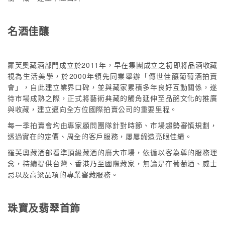
名酒佳釀
羅芙奧藏酒部門成立於2011年，早在集團成立之初即將品酒收藏
視為生活美學，於2000年領先同業舉辦「傳世佳釀葡萄酒拍賣
會」，自此建立業界口碑，並與藏家累積多年良好互動關係，遂
待市場成熟之際，正式將藝術典藏的觸角延伸至品酩文化的推廣
與收藏，建立邁向全方位國際拍賣公司的重要里程。
每一季拍賣會均由專家顧問團隊針對時節、市場趨勢審慎規劃，
透過實在的定價、周全的客戶服務，屢屢締造亮眼佳績。
羅芙奧藏酒部看準頂級藏酒的廣大市場，依循以客為尊的服務理
念，持續提供台灣、香港乃至國際藏家，無論是在葡萄酒、威士
忌以及高粱品項的專業窖藏服務。
珠寶及翡翠首飾