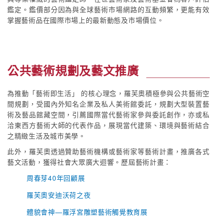
鑑定。鑑價部分因為與全球藝術市場網路的互動頻繁，更能有效
掌握藝術品在國際市場上的最新動態及市場價位。
公共藝術規劃及藝文推廣
為推動「藝術即生活」 的核心理念，羅芙奧積極參與公共藝術空
間規劃，受國內外知名企業及私人美術館委託，規劃大型裝置藝
術及藝品館藏空間，引薦國際當代藝術家參與委託創作，亦或私
洽東西方藝術大師的代表作品，展現當代建築、環境與藝術結合
之精緻生活及城市美學。
此外，羅芙奧透過贊助藝術機構或藝術家等藝術計畫，推廣各式
藝文活動，獲得社會大眾廣大迴響。歷屆藝術計畫：
周春芽40年回顧展
羅芙奧安迪沃荷之夜
體貌會神—羅浮宮雕塑藝術觸覺教育展