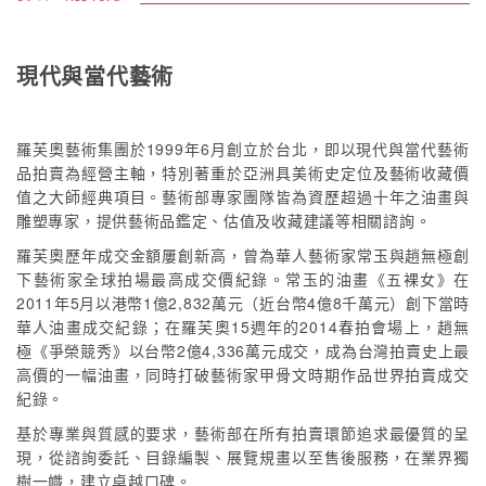
現代與當代藝術
羅芙奧藝術集團於1999年6月創立於台北，即以現代與當代藝術
品拍賣為經營主軸，特別著重於亞洲具美術史定位及藝術收藏價
值之大師經典項目。藝術部專家團隊皆為資歷超過十年之油畫與
雕塑專家，提供藝術品鑑定、估值及收藏建議等相關諮詢。
羅芙奧歷年成交金額屢創新高，曾為華人藝術家常玉與趙無極創
下藝術家全球拍場最高成交價紀錄。常玉的油畫《五裸女》在
2011年5月以港幣1億2,832萬元（近台幣4億8千萬元）創下當時
華人油畫成交紀錄；在羅芙奧15週年的2014春拍會場上，趙無
極《爭榮競秀》以台幣2億4,336萬元成交，成為台灣拍賣史上最
高價的一幅油畫，同時打破藝術家甲骨文時期作品世界拍賣成交
紀錄。
基於專業與質感的要求，藝術部在所有拍賣環節追求最優質的呈
現，從諮詢委託、目錄編製、展覽規畫以至售後服務，在業界獨
樹一幟，建立卓越口碑。