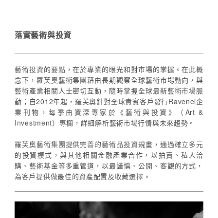
落實藝術與投資
藝術投資的要點，在於專業的眼光和對市場的掌握。在此概
念下，羅芙奧藝術集團藉由長期觀察全球藝術市場動向，與
藝術產業相關人士密切互動，隨時掌握全球最新藝術市場脈
動；自2012年起，羅芙奧針對全球貴賓客戶發行Ravenel企
業刊物，每季由資深專家於《藝術與投資》（Art &
Investment）專欄，詳細解析藝術市場行情與未來趨勢。
羅芙奧藝術集團提供完善的藝術品投資規畫，通過確立多元
的投資模式，與其他相關金融產業合作，以拍賣、私人洽
購、藝術基金等多重管道，以最謹慎、公開、客觀的方式，
為客戶提供做最佳的資產配置及收藏選擇。