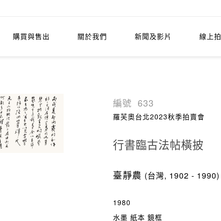
購買與售出
關於我們
新聞及影片
線上
編號
633
羅芙奧台北2023秋季拍賣會
行書臨古法帖橫披
臺靜農
(台灣, 1902 - 1990)
1980
水墨 紙本 鏡框