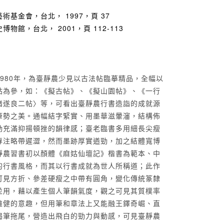
基金會，台北， 1997，頁 37
館，台北， 2001，頁 112-113
980年，為臺靜農少見以古法帖臨摹精品，全幅以
帖為參，如：《擬古帖》、《擬山園帖》、《一行
褚遂良二帖〉等，可看出臺靜農行書造詣的成就源
筆勢之美。通幅結字緊實、用墨華滋暈瀋，結構佈
動充滿抑揚頓挫的韻律感；臺老臨書多用細長尖瘦
專注略帶遲澀，然而墨跡厚實遒勁，加之結體寬博
靜農習書初以顏體《麻姑仙壇記》楷書為範本、中
的行書風格，而其以行書成就為世人所稱道；此作
可見方折、參差硬瘦之中帶有圓角，變化傳統篆隸
並用，藉以產生個人筆韻氣度，觀之可見其質樸率
雄健的意趣，但用筆和章法上又能融王鐸奇崛、直
渴筆拖尾，營造出飛白的勁力與動感，可見臺靜農