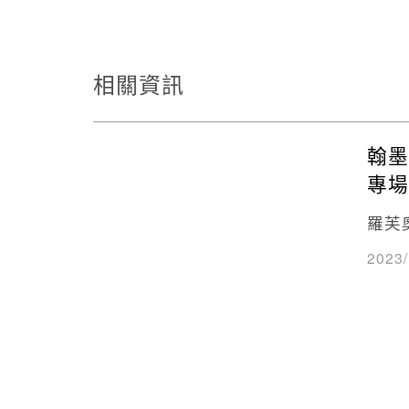
相關資訊
翰墨
專場
羅芙
2023