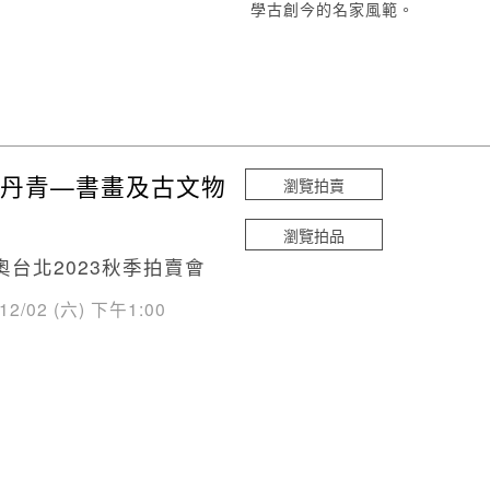
學古創今的名家風範。
丹青—書畫及古文物
瀏覽拍賣
瀏覽拍品
奧台北2023秋季拍賣會
/12/02 (六) 下午1:00