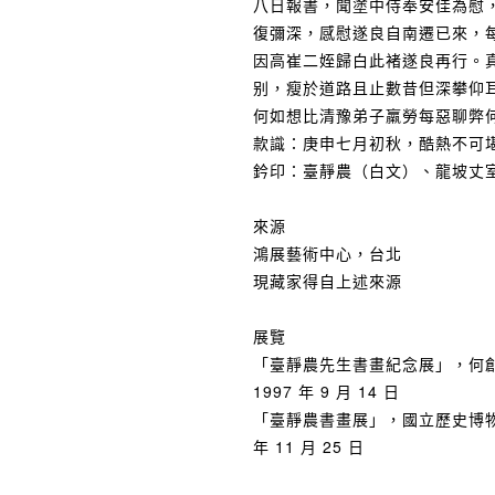
八日報書，聞塗中侍奉安佳為慰
復彌深，感慰遂良自南遷已來，
因高崔二姪歸白此褚遂良再行。
别，瘦於道路且止數昔但深攀仰
何如想比清豫弟子羸勞每惡聊弊
款識：庚申七月初秋，酷熱不可
鈐印：臺靜農（白文）、龍坡丈
來源
鴻展藝術中心，台北
現藏家得自上述來源
展覽
「臺靜農先生書畫紀念展」，何創時書
1997 年 9 月 14 日
「臺靜農書畫展」，國立歷史博物館，台
年 11 月 25 日