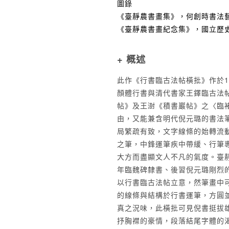
圖錄
《臺靜農書畫集》，何創時書法藝術
《臺靜農書畫紀念集》，國立歷史博物
+ 概述
此作《行書臨古法帖橫批》作於1
顏體行書與清代書家王鐸臨古法
帖》及王澍《積書巖帖》之〈臨
由，又能兼含明代倪元璐的書法
局繁疏有致，文字線條的始轉流
之筆，中鋒運筆疾中帶緩、行筆
大方而盡顯文人不凡的氣度。臺
年臨魏碑隸書、後習倪元璐剛烈
以行書臨古法帖立意，然筆畫中
的線條與結構於行書運筆，方圓
真之況味，此橫批可見倪書挺拔
抒胸襟的豪情，段落結尾字體的