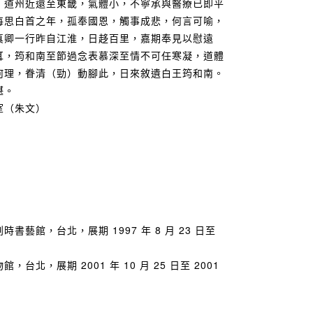
，道州近還至東畿，氣體小，不寧承與醫療已即平
每思白首之年，孤奉國恩，觸事成悲，何言可喻，
真卿一行昨自江淮，日趍百里，嘉期奉見以慰遠
耳，筠和南至節過念表慕深至情不可任寒凝，道體
何理，眷清（勁）動腳此，日來敘遺白王筠和南。
堪。
室（朱文）
藝館，台北，展期 1997 年 8 月 23 日至
北，展期 2001 年 10 月 25 日至 2001