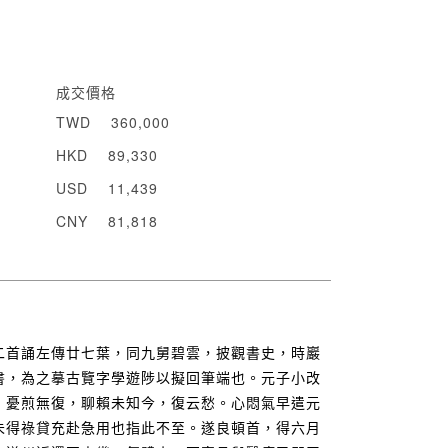
成交價格
TWD
360,000
HKD
89,330
USD
11,439
CNY
81,818
二首誦左傳廿七葉，同九舅碧雲，披觀書史，時巖
書，為之摹古覽字學遊陟以擬回筆端也。元子小改
，憂煎無復，聊賴未知今，復云愁。心悶氣早遣元
未得祿貸充赴急用也指此不至。遂良頓首，得六月