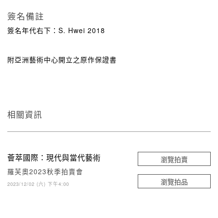
簽名備註
簽名年代右下：S. Hwei 2018
附亞洲藝術中心開立之原作保證書
相關資訊
薈萃國際：現代與當代藝術
瀏覽拍賣
羅芙奧2023秋季拍賣會
瀏覽拍品
2023/12/02 (六) 下午4:00