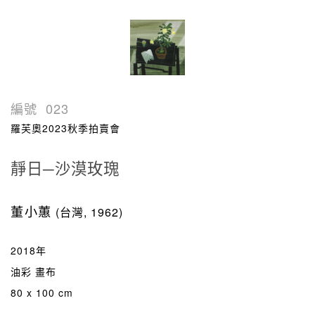
編號
023
羅芙奧2023秋季拍賣會
靜日─沙漠玫瑰
董小蕙
(台灣, 1962)
2018年
油彩 畫布
80 x 100 cm