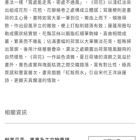
書法一樣「寬處能走馬，密處不通風」，《荷花》以淺紅淡染
出組成花形、花苞，花瓣蜷卷之處構成立體感；寫蓮梗則是畫
荷的主心骨，畫時如寫大篆一筆到位，需由上而下、頓挫得
勢，作出迎風亭立的雅致，梗上打點則錯落有致；蓮蓬用圈勾
勒成團狀結實貌，花鬚蕊絲以胭脂紅細筆鉤線，直曲相間成
叢，繁美而不雜亂；佔滿畫幅的荷葉以大筆蘸淡花青，粗略掃
出葉廓，後用汁綠層層疊染，濃淡之處顯露出荷葉隨風翻飛的
自然樣態。《荷花》一作設色清雅，夏日荷塘的清朗之氣溢於
畫外，墨色虛實與塊面枯潤之間交織錯落，富有對比性，極具
質感和豐富層次，畫背戲題「紅𥺁照水」引自宋代王洋詠蓮
詩，更顯天真爛漫的情致。
相關資訊
翰墨丹青—書畫及古文物專場