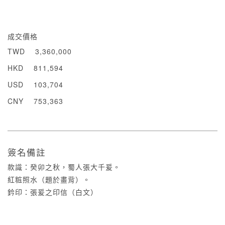
成交價格
TWD
3,360,000
HKD
811,594
USD
103,704
CNY
753,363
簽名備註
款識：癸卯之秋，蜀人張大千爰。
紅𥺁照水（題於畫背）。
鈐印：張爰之印信（白文）