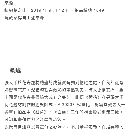
來源
紐約蘇富比，2019 年 9 月 12 日，拍品編號 1049
現藏家得自上述來源
+ 概述
張大千於花卉題材繪畫的成就實有獨到精絕之處，自幼年從母
姊習畫花卉，深諳勾勒與敷彩的筆墨功夫，時人更稱其為「集
中國歷代花卉畫傳統大成」之美名，此幅《荷花》亦是張大千
荷花題材創作的經典圖式，與2023年蘇富比「梅雲堂藏張大千
書畫」拍品中《紅荷》、《白蓮》二作的構圖形式別無二致，
可知其畫荷功力之深厚與巧妙。
張氏曾自述以沒骨畫荷之心法，即不用筆墨勾勒，而是要如同