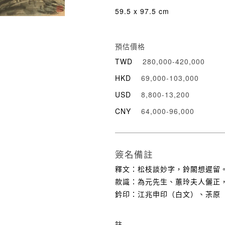
59.5 x 97.5 cm
預估價格
TWD
280,000-420,000
HKD
69,000-103,000
USD
8,800-13,200
CNY
64,000-96,000
簽名備註
釋文：松枝談妙字，鈴閣想遲留
款識：為元先生、蕙玲夫人儷正
鈐印：江兆申印（白文）、茮原
註