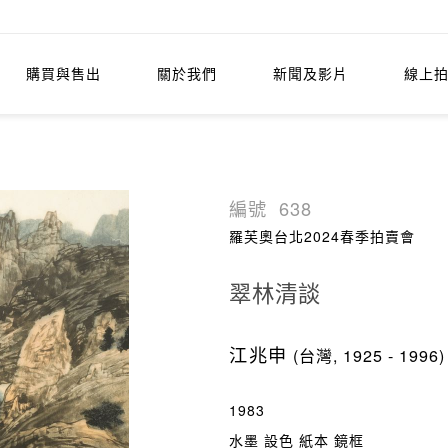
購買與售出
關於我們
新聞及影片
線上
編號
638
羅芙奧台北2024春季拍賣會
翠林清談
江兆申
(台灣, 1925 - 1996)
1983
水墨 設色 紙本 鏡框