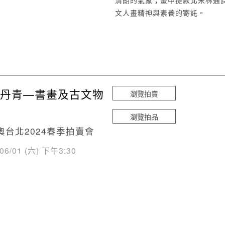
清朗的氣象；畫中提款北宋林逋
文人畫精神與素養的寄託。
丹青—書畫及古文物
瀏覽拍賣
瀏覽拍品
奧台北2024春季拍賣會
/06/01 (六) 下午3:30