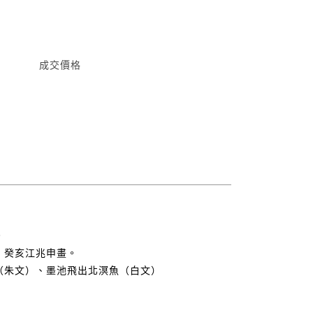
成交價格
。
，癸亥江兆申畫。
（朱文）、墨池飛出北溟魚（白文）