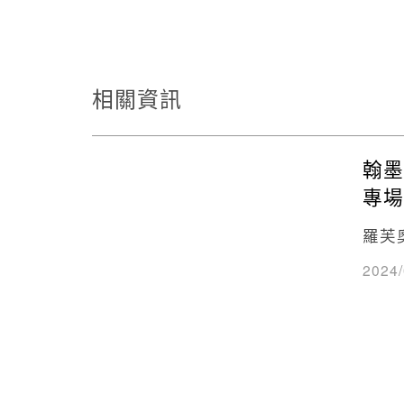
相關資訊
翰墨
專場
羅芙
2024