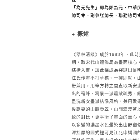
「為元先生」即為鄭為元，中華
總司令、副參謀總長、聯勤總司
+ 概述
《翠林清談》成於1983年，此
期，取宋代山體佈局為畫面核心
結構入畫，讓此幅成為突顯出鮮
江氏作畫不打草稿、一揮即就，
帶兼用，用筆方轉之間直取新安
出的筍峰，寫景一派蕭散疏秀，
盡洗新安畫派枯澹風格，兼用敷
後踞靠的山脈疊翠，山間瀰漫著
致的對比，更平衡了畫面的重心
以多變的濃墨水色暈染出山野幽
渾拙厚的圖式裡可見江兆申構圖