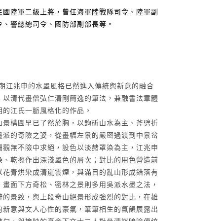
民國陸軍二級上將，曾任海軍陸戰隊司令、陸軍副
令、警總總司令、國防部副部長等。
時期江兆申的水墨風格已然進入傳統與新意的融合
，以清代畫僧弘仁清剛簡逸的筆法，兼融書法章體
明的江氏一脈風格化的作品。
山景構圖早已了然於胸，以鉤斫山水為主、斧劈折
畫派的奇險之姿，從畫幅左景的嚴密過渡到中景岔
細觀無不險中求絕，設色以淡赭罩染為主，江兆申
染、乾擦作出深淺墨色的層次；對比的用色營造前
以花青烘染成清嵐雲煙，與滿目的亂山形成錯落有
。畫面下方奇松、密林之景則多用吳派水墨之法，
僻的景致，與上段奇山絕景形成強烈的對比，在雄
的新意與文人心性的豪氣，筆筆相生的氣韻展露出