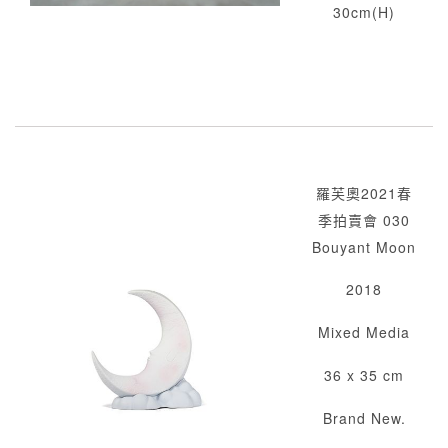
30cm(H)
羅芙奧2021春
季拍賣會 030
Bouyant Moon
2018
Mixed Media
36 x 35 cm
Brand New.