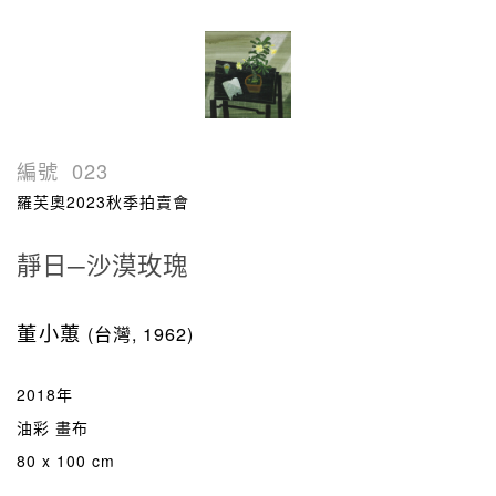
編號
023
羅芙奧2023秋季拍賣會
靜日─沙漠玫瑰
董小蕙
(台灣, 1962)
2018年
油彩 畫布
80 x 100 cm