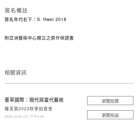
簽名備註
簽名年代右下：S. Hwei 2018
附亞洲藝術中心開立之原作保證書
相關資訊
薈萃國際：現代與當代藝術
瀏覽拍賣
羅芙奧2023秋季拍賣會
瀏覽拍品
2023/12/02 (六) 下午4:00