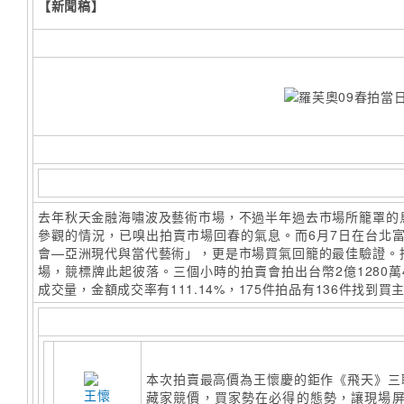
【新聞稿】
去年秋天金融海嘯波及藝術市場，不過半年過去市場所籠罩的
參觀的情況，已嗅出拍賣市場回春的氣息。而6月7日在台北富
會—亞洲現代與當代藝術」，更是市場買氣回籠的最佳驗證。
場，競標牌此起彼落。三個小時的拍賣會拍出台幣2億1280萬400
成交量，金額成交率有111.14%，175件拍品有136件找到買
本次拍賣最高價為王懷慶的鉅作《飛天》三
藏家競價，買家勢在必得的態勢，讓現場屏