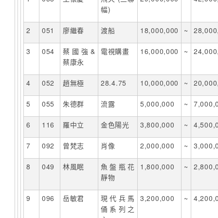
幅)
2
051
廖繼春
渡船
18,000,000
~
28,000
3
054
蔡國強&
電視購畫
16,000,000
~
24,000
蔡康永
4
052
趙無極
28.4.75
10,000,000
~
20,000
5
055
朱德群
流露
5,000,000
~
7,000,
6
116
羅中立
金色陽光
3,800,000
~
4,500,
7
092
曾梵志
肖像
2,000,000
~
3,000,
8
049
林風眠
魚盤瓶花
1,800,000
~
2,800,
靜物
9
096
岳敏君
現代兵馬
3,200,000
~
4,200,
俑系列之