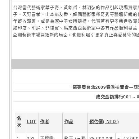
台灣當代藝術家葉子奇、黃銘哲、林明弘的作品引起現場買家
子、天野喜孝、山本麻友香，韓國藝術家權奇秀等藝壇新銳的
年輕收藏家，或是為家中子女所競標，代表著有更多新進收藏
如印度、印尼、菲律賓、馬來西亞藝術家中各有作品順利易主
亞洲藝術市場開拓新的局面，也順利吸引更多真正喜愛藝術的
「羅芙奧台北2009春季拍賣會—
成交金額排行001 ~ 0
名
LOT
作者
作品
預估價
( NTD )
次
1
053
王懷慶
飛天 (三聯
29,000,000
~
42,000