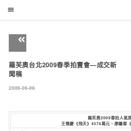
羅芙奧台北2009春季拍賣會—成交新
聞稿
2009-06-06
羅芙奧2009春拍人氣
王懷慶《飛天》4376萬元、廖繼春《