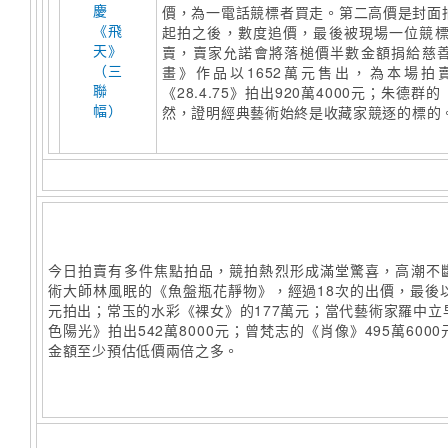
價，為一電話競標者買走。第二高價是封面拍
起拍之後，數度追價，最後被現場一位競標
賣，賣家允諾會將落槌價半數金額捐給慈
畫》作品以1652萬元售出，為本場
《28.4.75》拍出920萬4000元；朱德
然，證明經典藝術始終是收藏家競逐的標的
今日拍賣有多件焦點拍品，競拍熱烈形成滿堂驚喜，高潮不
術大師林風眠的《魚盤瓶花靜物》，經過18次的出價，最後以3
元拍出；常玉的水彩《裸女》的177萬元；當代藝術家羅中立
色陽光》拍出542萬8000元；曾梵志的《肖像》495萬600
金額至少預估低價兩倍之多。