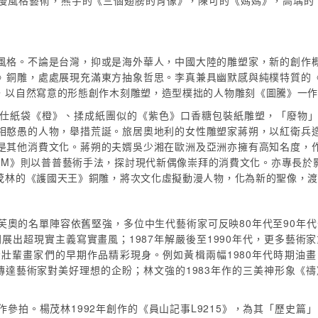
漫風格藝術，熊宇的《三個翅膀的肖像》，陳可的《媽媽》，高瑀的
風格。不論是台灣，抑或是海外華人，中國大陸的雕塑家，新的創作
》銅雕，處處展現充滿東方抽象哲思。李真兼具幽默感與純樸特質的
，以自然寫意的形態創作木刻雕塑，造型樸拙的人物雕刻《圖騰》一
仕紙袋《橙》、揉成紙團似的《紫色》口香糖包裝紙雕塑，「廢物
相憨愚的人物，舉措荒誕。旅居奧地利的女性雕塑家蔣朔，以紅衛兵
是其他消費文化。蔣朔的夫婿吳少湘在歐洲及亞洲亦擁有高知名度，
愛M》則以普普藝術手法，探討現代新偶像崇拜的消費文化。亦專長於
茂林的《護國天王》銅雕，將次文化虛擬動漫人物，化為新的聖像，
芙奧的名單陣容依舊堅強，多位中生代藝術家可反映80年代至90年代
展出超現實主義寫實畫風；1987年解嚴後至1990年代，更多藝術
壯輩畫家們的早期作品精彩現身。例如黃楫兩幅1980年代時期油畫
傳達藝術家對美好理想的企盼；林文強的1983年作的三美神形象《
參拍。楊茂林1992年創作的《員山記事L9215》，為其「歷史篇