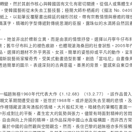
轉變，然於其創作核心與韓國固有文化有密切關連。從個人或集體生
，使韓國藝術從未失去工藝技藝；極簡大師朴栖甫的《描法 No. 04
紙上，以鉛筆反覆壓畫出綿延的線形凹紋，帶有宗教情懷與療癒的理
滿漢字，精確的字型傳遞對傳統思潮的臣服，露珠似的水滴將自然因
。
一。她並非出於標新立異，而是由衷的情懷抒發，選擇以丹寧牛仔布
景；舊牛仔布料上的褪色痕跡，也體現滄海桑田的社會狀態。2005年
品，選擇的題材不外乎男孩、女孩，簡單的姿態抑或平凡的動作，呈
國新銳藝術家權奇秀，受美式動畫造型影響，創造「當咕尼」自畫像
，透過簡單的圖示，表達深刻的古典意蘊。墨黑的背景，靈感來自東亞
一幅趙無極1960年代代表大作
《1.12.68》（13.2.77），該作品曾
父親文革期間遭受迫害，逝世於1968年。或許是因失去至親的悲憤，
77）畫作裡隱藏波濤洶湧般的情緒。大片殷紅天地，暗赭色的筆觸在畫面
中形成對比的平衡，產生宏大的氣勢與張力。儘管有時面對精神的苦
、自由與向上升揚的精神。該作品採用中國山水直幅構圖，而非西方
，屬於中國的自然觀與空間觀念。然而，長住巴黎的趙無極亦多所接