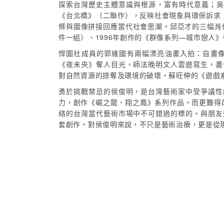
探索台灣歷史主體意識與根源，富有時代意義；吳天
《台北橋》（二聯作），反映社會現象與環保訴求；郭
條與圖像拼接回應當代社會思潮。邱亞才的三幅肖
件一組）、1996年創作的《群像系列—城市戀人
悍圖社成員的郭維國有兩幅漂亮油畫入拍：自畫像
《夜未央》奪人目光，師法晚明文人雲遊寫生，畫
對自然資源的掠奪及環境的破壞。蘇旺伸的《遊戲
勇於挑戰禁忌的侯俊明，是台灣藝術家中受爭議性
力，創作《崛之龍、翔之鳳》系列作品。而更難得的
絡的台灣當代藝術市場中不可錯過的標的。與朋友
套創作。對侯俊明來說，不只是藝術治療，更是從