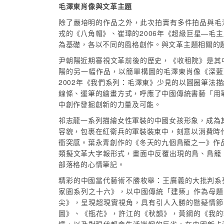
毛澤東肖像與文革主題
除了嚴培明的作品之外，此次拍賣有多件拍品與毛澤
戎的《八角帽》、崔瑋的2006年《超級巨星—毛主
為基礎，各以不同的風格創作。與文革主題相關的
尹朝陽近期審視文革前後的歷史，《收租院》是其
陽的另一幅作品，以簡單構圖的毛澤東肖像《深藍
2002年《我們系列：毛澤東》少見的以圓圈筆法
線條、運筆的繪畫方式，呼應了中國傳統書藝「用
中創作發掘創新的力量及可能。
祁志龍一系列描繪女性軍裝的中國女孩形象，成為
容貌，包裹在紅衛兵的軍裝裝束中，刻意以消費時
衝突感。葉永青創作的《冬天的九個鳥籠之一》作
類擬文革大字報形式，畫面中反覆出現的鳥、鳥籠
部落格的心情筆記。
精彩的中國當代藝術不勝枚舉：王廣義的大批判系
家園系列之十六》，以中國傳統「建築」作為母題
尖》，呈現超現實視角，具有引人入勝的懸疑情節
圖》、《瓶花》，許江的《秋韻》，黃鋼的《我的