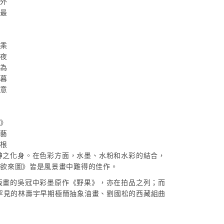
中外
值最
上乘
如夜
，為
的暮
快意
圖》
好藝
要根
神之化身。在色彩方面，水墨、水粉和水彩的結合，
雨欲來圖》皆是風景畫中難得的佳作。
版畫的吳冠中彩墨原作《野果》，亦在拍品之列；而
場，罕見的林壽宇早期極簡抽象油畫、劉國松的西藏組曲