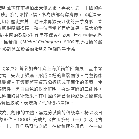
培明油畫在市場拍出天價之後，再次引薦「中國的硃
砂」系列都採巨幅，多為臉部特寫肖像，《毛澤東·
的
知名歷史照片—毛澤東勇渡長江後的揮手身影，宣
象顯得模糊遙遠，和一位尋常老百姓無異，偉大舵手
中國的硃砂5》作品不僅曾在2001年柏林麥克斯·
．昆若爾（
Michel Quinejure
）2002年所拍攝的嚴
，影評甚至形容嚴培明如神祕的畢卡索。
作《琴桌》曾參加去年底上海美術館回顧展。畫中琴
附著，失去了歸屬，形成某種的斷裂關係。而藝術家
境變遷。王懷慶將琴桌形象概括成平面化的圖案，令
裝飾性，黑白兩色的對比鮮明，強調空間的二維性，
生極佳的藝術效果。在中國的舞台藝術或是民間剪紙
美價值致敬，表現新時代的傳承精神。
成為其創作的主體，無過分裝飾的傳統桌、椅以及日
鉅作。1999年完成的《古玉系列（一）》及《古
中，此二件作品奇特之處，在於鮮明的用色，在一向