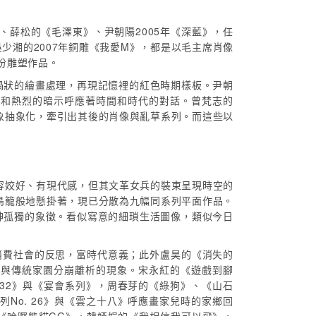
、薛松的《毛澤東》、尹朝陽2005年《深藍》，任
吳少湘的2007年銅雕《我愛M》，都是以毛主席肖像
份雕塑作品。
渦狀的繪畫處理，再現記憶裡的紅色時期樣板。尹朝
靜和熱烈的暗示呼應著時間和時代的對話。曾梵志的
象抽象化，牽引出其後的肖像與亂草系列。而這些以
容姣好、有現代感，但其文革女兵的裝束呈現時空的
鳥籠般地懸掛著，現已分散為九幅同系列平面作品。
神孤獨的象徵。看似寫意的細瑣生活圖像，類似今日
消費社會的反思，富時代意義；此外盧昊的《消失的
起與傳統家園分崩離析的現象。宋永紅的《遊戲到腳
32》與《宴會系列》，周春芽的《綠狗》、《山石
o. 26》與《雲之十八》呼應畫家兒時的家鄉回