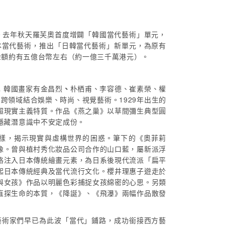
。去年秋天羅芙奧首度增闢「韓國當代藝術」單元，
本當代藝術，推出「日韓當代藝術」新單元，為原有
金額約有五億台幣左右（約一億三千萬港元）。
；韓國畫家有金昌烈
、
朴栖甫、李容德、崔素榮、權
領域結合娛樂、時尚、視覺藝術。1929年出生的
超現實主義特質。作品《燕之巢》以草間彌生典型圓
隱藏潛意識中不安定成份。
圖樣，揭示現實與虛構世界的困惑。筆下的《奧菲莉
像。曾與植村秀化妝品公司合作的山口藍，屬新派浮
格注入日本傳統繪畫元素，為日系後現代流派「扁平
起日本傳統經典及當代流行文化。櫻井理惠子遊走於
與女孩》作品以明麗色彩捕捉女孩綿密的心思。另類
直探生命的本質，《降誕》、《飛瀑》兩幅作品散發
藝術家們早已為此波「當代」鋪路，成功銜接西方藝