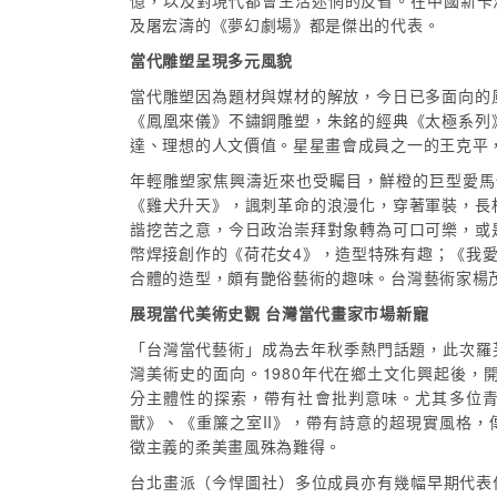
憶，以及對現代都會生活迷惘的反省。在中國新卡
及屠宏濤的《夢幻劇場》都是傑出的代表。
當代雕塑呈現多元風貌
當代雕塑因為題材與媒材的解放，今日已多面向的
《鳳凰來儀》不鏽鋼雕塑，朱銘的經典《太極系列
達、理想的人文價值。星星畫會成員之一的王克平
年輕雕塑家焦興濤近來也受矚目，鮮橙的巨型愛馬
《雞犬升天》，諷刺革命的浪漫化，穿著軍裝，長
諧挖苦之意，今日政治崇拜對象轉為可口可樂，或
幣焊接創作的《荷花女4》，造型特殊有趣；《我
合體的造型，頗有艷俗藝術的趣味。台灣藝術家楊
展現當代美術史觀 台灣當代畫家市場新寵
「台灣當代藝術」成為去年秋季熱門話題，此次羅
灣美術史的面向。1980年代在鄉土文化興起後，開
分主體性的探索，帶有社會批判意味。尤其多位青
獸》、《重簾之室II》，帶有詩意的超現實風格，
徵主義的柔美畫風殊為難得。
台北畫派（今悍圖社）多位成員亦有幾幅早期代表作