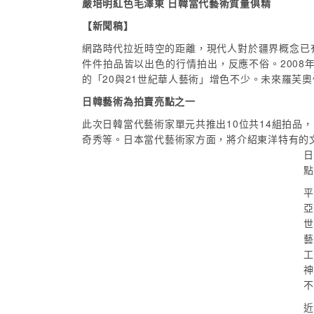
嚴培明紅色毛澤東 日韓當代藝術質量俱精
【新聞稿】
網路時代拉近時空的距離，現代人對於疆界概念已
件件拍品皆以出色的行情拍出，反應不俗。200
的「20與21世紀華人藝術」增色不少。未來羅芙
日韓藝術為拍賣亮點之一
此次日韓當代藝術家單元共推出10位共14組拍品
奇秀等。日本當代藝術家方面，將介紹東洋特有的
日
點
平
亞
世
藝
工
神
不
近