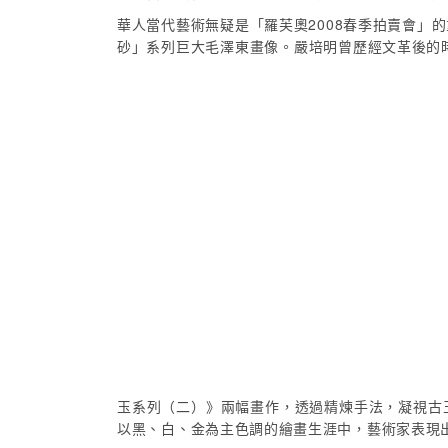
華人當代藝術無疑是「羅芙奧2008春季拍賣會
砂」系列巨大毛澤東畫像。嚴培明曾歷經文革後的
玉系列（二）》兩幅畫作，透過精煉手法，凝視古
以黑、白、金為主色調的繪畫生涯中，藝術家表現