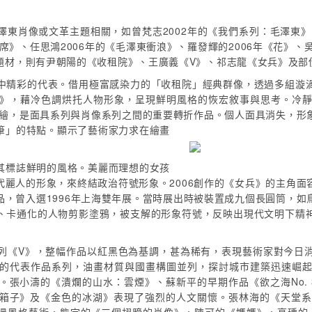
東肖像或文革主題相關，如曾梵志2002年的《我們系列：毛澤東》
席》、任思鴻2006年的《毛澤東衝浪》、羅發輝的2006年《花》、
題材，則有尹朝陽的《收租院》、王廣義《V》、祁志龍《女兵》及部
中精彩的代表。借用極富感染力的「收租院」經典群像，透過多組漩
》，藉冷色調烘托人物形象，呈現鮮明風格的恢宏敘事與思考。冷
描繪，是面具系列與肖像系列之間的重要轉折作
品。個人面具消失，形
筆」的特點。顯示了藝術家力求在繪畫
其標誌鮮明的風格。美麗而理想的女孩
代麗人的形象，來終結政治符號形象。2006創作的《女兵》的主角面
品，曾入選1996年上海雙年展。當時展出時被裝置成九個長圓筒，如
、卡通化的人物剪影塗鴉，被支解的形象符號，反映出現代文明下精
列《V》，整幅作品以紅黑色為基調，甚為稀有，表現藝術家對今日
的代表作品系列，油畫材質與國畫構圖並列，探討城市建築迅速崛
。張小濤的《潰爛的山水：雲煙》、蘇新平的早期作品《欲之海No. 
箱子》及《金色的冰湖》表現了強烈的人文關懷。張林海的《天堂系列N