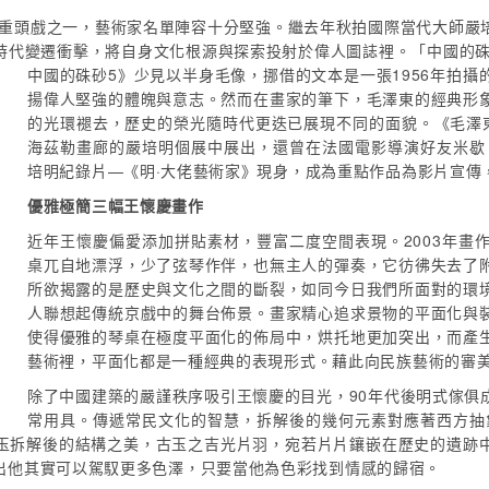
」的重頭戲之一，藝術家名單陣容十分堅強。繼去年秋拍國際當代大師嚴
時代變遷衝擊，將自身文化根源與探索投射於偉人圖誌裡。「中國的硃
中國的硃砂5》少見以半身毛像，挪借的文本是一張1956年拍攝
揚偉人堅強的體魄與意志。然而在畫家的筆下，毛澤東的經典形
的光環褪去，歷史的榮光隨時代更迭已展現不同的面貌。《毛澤東·
海茲勒畫廊的嚴培明個展中展出，還曾在法國電影導演好友米歇
培明紀錄片—《明·大佬藝術家》現身，成為重點作品為影片宣傳
優雅極簡三幅王懷慶畫作
近年王懷慶偏愛添加拼貼素材，豐富二度空間表現。2003年畫
桌兀自地漂浮，少了弦琴作伴，也無主人的彈奏，它彷彿失去了
所欲揭露的是歷史與文化之間的斷裂，如同今日我們所面對的環
人聯想起傳統京戲中的舞台佈景。畫家精心追求景物的平面化與
使得優雅的琴桌在極度平面化的佈局中，烘托地更加突出，而產
藝術裡，平面化都是一種經典的表現形式。藉此向民族藝術的審
除了中國建築的嚴謹秩序吸引王懷慶的目光，90年代後明式傢俱
常用具。傳遞常民文化的智慧，拆解後的幾何元素對應著西方抽象
玉拆解後的結構之美，古玉之吉光片羽，宛若片片鑲嵌在歷史的遺跡
出他其實可以駕馭更多色澤，只要當他為色彩找到情感的歸宿。