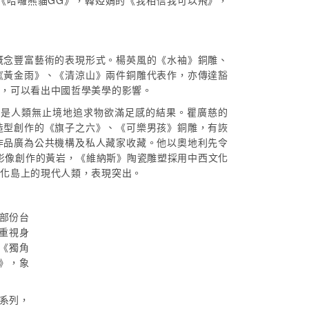
《哈囉熊貓GG》，韓婭娟的《我相信我可以飛》，
概念豐富藝術的表現形式。楊英風的《水袖》銅雕、
《黃金雨》、《清涼山》兩件銅雕代表作，亦傳達豁
作，可以看出中國哲學美學的影響。
」是人類無止境地追求物欲滿足感的結果。瞿廣慈的
造型創作的《旗子之六》、《可樂男孩》銅雕，有詼
作品廣為公共機構及私人藏家收藏。他以奧地利先令
影像創作的黃岩，《維納斯》陶瓷雕塑採用中西文化
渡化島上的現代人類，表現突出。
部份台
家重視身
《獨角
禱》，象
」系列，