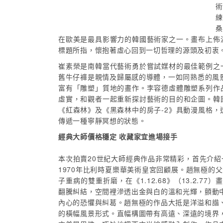
術
練
桑
在歐美是最具影響力的韓國藝術家之一。畫布上佈
標題所指，懷抱著虛心回到一切哲理的源頭及初衷
崔素榮是南韓當代藝術勇於嘗試媒材的最佳範例之
舊牛仔褲是親情及歸屬感的導體，一如同熟悉的風
富有「雕塑」質地的畫作。李容德虛體雕塑系列作
虛實，和觀者一起重新探討藝術的目的和企圖。韓
《紅森林》及《黑森林中的房子-2》具動漫風格
傳遞一種寧靜冥想的狀態。
經典大師價格穩定 收藏家宜進場接手
本次拍賣20世紀大師經典作品非常精彩，首先介紹
1970年比利時夏樂華美術皇宮回顧展。趙無極的
子重病的雙重折磨，在《1.12.68》（13.2.
翻騰糾結，空間裡滲透出金與白的溫和光輝，顫動
內心的恐懼與糾葛。趙無極的作品大抵是洋溢和諧
的橫幅風景形式。直幅構圖帶有高遠、深遠的境界