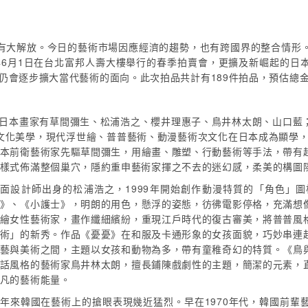
有大解放。今日的藝術市場因應經濟的趨勢，也有跨國界的整合情形
8年6月1日在台北富邦人壽大樓舉行的春季拍賣會，更擴及新崛起的日
奧仍會逐步擴大當代藝術的面向。此次拍品共計有189件拍品，預估總
，日本畫家有草間彌生、松浦浩之、櫻井理惠子、鳥井林太朗、山口藍
文化美學，現代浮世繪、普普藝術、動漫藝術次文化在日本成為顯學，跨
本前衛藝術家先驅草間彌生，用繪畫、雕塑、行動藝術等手法，帶
有
樣式佈滿整個巢穴，隱約重申藝術家揮之不去的迷幻感，柔美的構圖
面設計師出身的松浦浩之，1999年開始創作動漫特質的「角色」
》、《小護士》，明朗的用色，懸浮的姿態，彷彿電影停格，充滿想
繪女性藝術家，畫作纖細繽紛，重現江戶時代的復古審美，將普普風
術」的新秀。作品《憂憂》在和服及卡通形象的女孩面貌，巧妙串連
藝與美術之間，主題以女孩和動物為多，帶有童稚奇幻的特質。《鳥
話風格的藝術家鳥井林太朗，擅長鋪陳戲劇性的主題，簡潔的元素，
凡的藝術能量。
年來韓國在藝術上的搶眼表現幾近猛烈。早在1970年代，韓國前輩