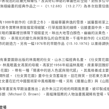
中表現出的莊嚴光輝耀性，及其奇幻神祕的華麗色彩空間，對照多位
極繪畫的經典作品之一。《1.12.68》（13.2.77）為本次拍賣估
有1988年創作的《詩意之冬》，描繪華麗奔逸的雪景，誠屬藝術家
家將冬賞寒林景致描寫得細膩，行草般錯落的線條，佔據畫面中央，
灰暗的簾幕裡彷彿降下熠熠星光，映出大地雪白顏色。幽幽的淡黃色
《湧現》，表現光的變化與俐落恢弘的自然氣勢。千禧年創作的《火紅
造力。另有一幅1976年的早期作品《15.10.1976》以墨綠調
，有重要圖錄出版的林風眠的仕女、山水三幅經典名畫。《仕女賞花
，林風眠義女馮葉的母親。馮家於1956年結識林風眠，席素華因雅
女賞花圖》，帶有一種「簡素中的迷人色感與現代感」。其風格養成主
調所感。《仕女賞花圖》畫中仕女含蓄端坐，捻花微笑，彷若東方美
仕女畫在近代中國藝術家中風格獨樹一幟。另有《層層山景》與《山
本等畫家有早期油畫推出；此外朱沅芷的紐約時期風景畫，被印製成
（Michael D. Brown），兩幅陳蔭羆的人物油畫舊藏稀有登
登場