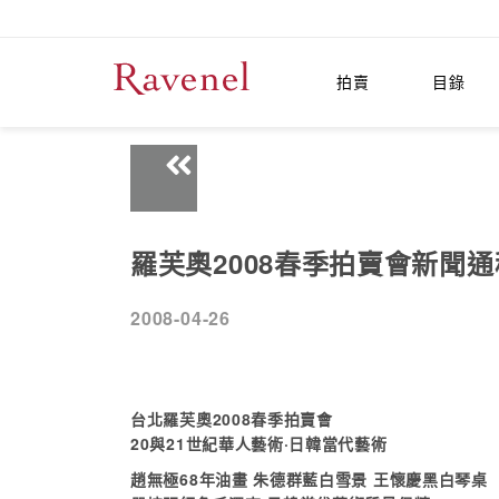
拍賣
目錄
羅芙奧2008春季拍賣會新聞通
2008-04-26
台北羅芙奧2008春季拍賣會
20與21世紀華人藝術·日韓當代藝術
趙無極68年油畫 朱德群藍白雪景 王懷慶黑白琴桌