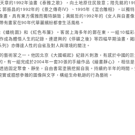
章的1992年油畫《泰雅之歌》，向土地原住民致意；陸先銘的19
振昌的1992年的《景之傳奇IV》、1995年《混合雕相》，以獨
像畫，具有東方儒雅而獨特韻致；黃銘哲的1992年的《女人與自畫像
》帶有畫家在90年代華麗繽紛都會生活風格。
《蟠桃園》和《紅色布簾》。客居上海多年的鄭在東，一組10幅彩
作成為體悟人生的記錄。連建興的《停礦之後》等四幅早期油畫，揭
系列》亦傳達人性的自省及對人與環境的關注。
的藝術家之一。他因北京《大國崛起》紀錄片刺激，有感於中國的巨
，有一組完成於2004年一套30張的手繪作品《繪畫靜心》，相信
透過固定聚會、靜坐，自由書寫塗鴉挖掘自我。持續約半年的時間，
現實或臆想參雜的圖像與文字，構組生命軌跡的行為藝術。