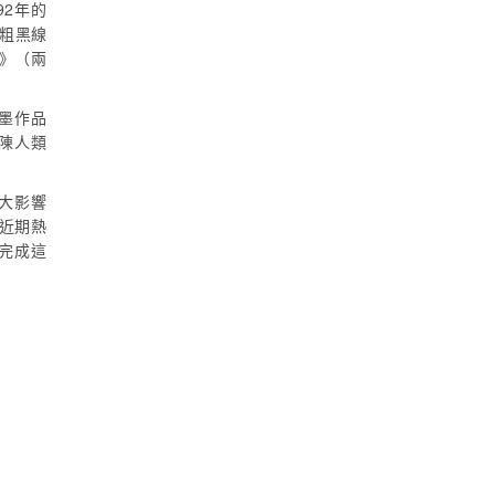
92年的
特粗黑線
》（兩
墨作品
陳人類
大影響
是近期熱
完成這