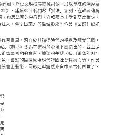
命經驗、歷史文明找尋靈感泉源，加以學院的深厚磨
0929》，延續80年代開啟「描法」系列，在韓國傳統
想。旅居法國的金昌烈，在韓國本土受到高度肯定，
素注入，牽引出東方的哲理形象。作品《回歸》誠如
料代替畫筆，源自於其孩提時代的視覺及觸覺記憶。
作品《迦耶》即為在這樣的心境下創造出的，並且是
現雕塑最初期的實質，簡潔的美感，運用雕塑的凹凸
角色，幽默的愉悅感為現代韓國社會轉換心情。作品
傳統書畫藝術，圓形造型靈感來自中國古代四君子，
入選
及妻
一方
悶，
常見
觸西