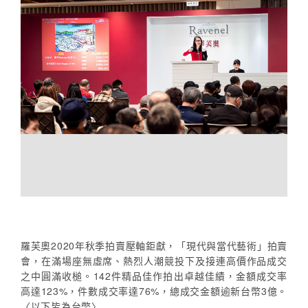
羅芙奧2020年秋季拍賣壓軸鉅獻，「現代與當代藝術」拍賣
會，在滿場座無虛席、熱烈人潮競投下及接連高價作品成交
之中圓滿收槌。142件精品佳作拍出卓越佳績，金額成交率
高達123%，件數成交率達76%，總成交金額逾新台幣3億。
〈以下皆為台幣〉