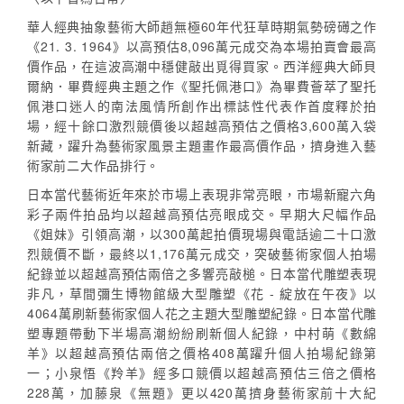
華人經典抽象藝術大師趙無極60年代狂草時期氣勢磅礡之作
《21. 3. 1964》以高預估8,096萬元成交為本場拍賣會最高
價作品，在這波高潮中穩健敲出覓得買家。西洋經典大師貝
爾納．畢費經典主題之作《聖托佩港口》為畢費薈萃了聖托
佩港口迷人的南法風情所創作出標誌性代表作首度釋於拍
場，經十餘口激烈競價後以超越高預估之價格3,600萬入袋
新藏，躍升為藝術家風景主題畫作最高價作品，擠身進入藝
術家前二大作品排行。
日本當代藝術近年來於市場上表現非常亮眼，市場新寵六角
彩子兩件拍品均以超越高預估亮眼成交。早期大尺幅作品
《姐妹》引領高潮，以300萬起拍價現場與電話逾二十口激
烈競價不斷，最終以1,176萬元成交，突破藝術家個人拍場
紀錄並以超越高預估兩倍之多響亮敲槌。日本當代雕塑表現
非凡，草間彌生博物館級大型雕塑《花 - 綻放在午夜》以
4064萬刷新藝術家個人花之主題大型雕塑紀錄。日本當代雕
塑專題帶動下半場高潮紛紛刷新個人紀錄，中村萌《數綿
羊》以超越高預估兩倍之價格408萬躍升個人拍場紀錄第
一；小泉悟《羚羊》經多口競價以超越高預估三倍之價格
228萬，加藤泉《無題》更以420萬擠身藝術家前十大紀