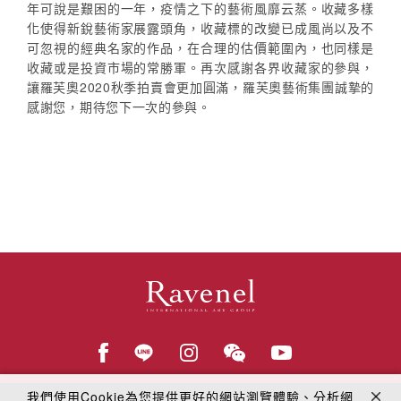
年可說是艱困的一年，疫情之下的藝術風靡云蒸。收藏多樣
化使得新銳藝術家展露頭角，收藏標的改變已成風尚以及不
可忽視的經典名家的作品，在合理的估價範圍內，也同樣是
收藏或是投資市場的常勝軍。再次感謝各界收藏家的參與，
讓羅芙奧2020秋季拍賣會更加圓滿，羅芙奧藝術集團誠摯的
感謝您，期待您下一次的參與。
我們使用Cookie為您提供更好的網站瀏覽體驗、分析網