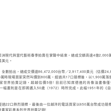
亞洲現代與當代藝術春季拍賣在掌聲中結束，總成交額高達4億2,000萬
0萬美元。
出，總成交價達86,472,000台幣／2,917,400美元（估價24,8
萬時現場買家突然叫價到800萬，經過共17口競標後，以1,900萬落
）破畫家世界拍賣記錄，超越估價5倍! 目前已知席德進的肖像油畫像
還有一幅畫則是在即將邁入50歲（1972）時所完成。此幅1951年
經過22口熱烈競標，最後由一位越洋的電話買家以650萬台幣成功競標
，破畫家彩墨系列世界拍賣記錄!