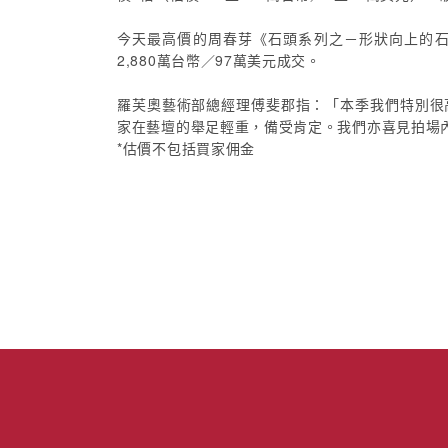
今天最高價的周春芽《石頭系列之－形狀向上的石頭》 
2,880萬台幣／97萬美元成交。
羅芙奧藝術部總經理傅斐郡指：「本季我們特別很
家在藝壇的舉足輕重，備受肯定。我們亦喜見拍場
*估價不包括買家佣金