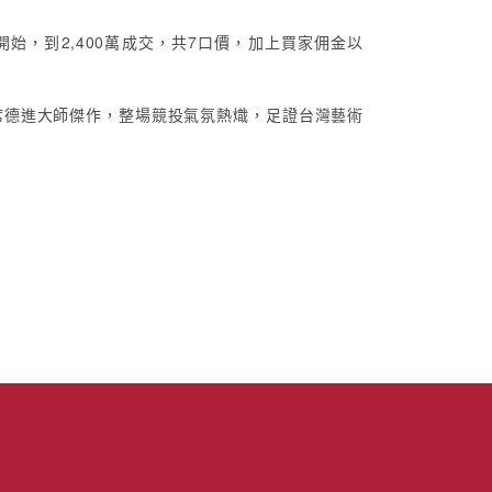
萬開始，到2,400萬成交，共7口價，加上買家佣金以
席德進大師傑作，整場競投氣氛熱熾，足證台灣藝術