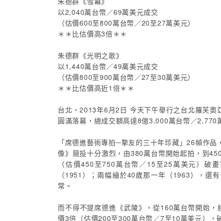
朱德群《雪幕》
以2,040萬台幣／69萬美元成交
（估價600至800萬台幣／20至27萬美元）
＊＊比估價高3倍＊＊
朱德群《光明之歌》
以1,440萬台幣／49萬美元成交
（估價800至900萬台幣／27至30萬美元）
＊＊比估價高近1倍＊＊
台北，2013年6月2日 今天下午舉行之台北羅芙奧
圓滿落幕，總成交額高達8億3,000萬台幣／2,77
「席德進藝術專拍─摯友的三十年珍藏」26幀作品，全數拍
像》競投十分激烈，由380萬台幣開始起拍，到450
（估價450至750萬台幣／15至25萬美元
（1951）；兩幅繪於40歲那一年（1963），
常。
而不得不提席德進《武陵》，從160萬台幣開始，
價3倍（估價200至300萬台幣／7至10萬美元）