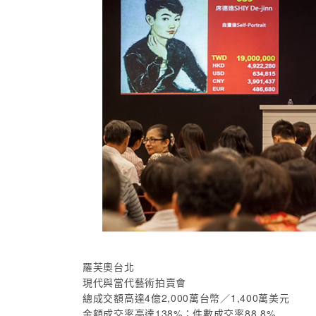
羅芙奧台北
現代與當代藝術拍賣會
總成交額高達4億2,000萬台幣／1,400萬美元
金額成交率高達138%；件數成交率88.8%