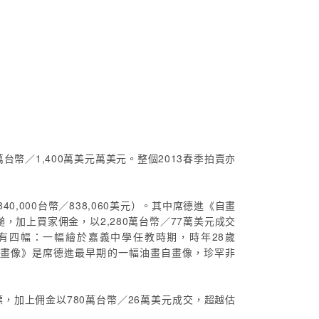
台幣／1,400萬美元萬美元。整個2013春季拍賣亦
40,000台幣／838,060美元）。其中席德進《自畫
鎚，加上買家佣金，以2,280萬台幣／77萬美元成交
僅有四幅：一幅繪於嘉義中學任教時期，時年28歲
的《自畫像》是席德進最早期的一幅油畫自畫像，珍罕非
，加上佣金以780萬台幣／26萬美元成交，超越估