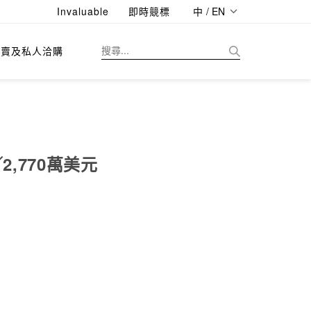
Invaluable
即時競標
中 / EN
拍賣及私人洽購
,770萬美元