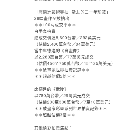
「席德進藝術專拍─摯友的三十年珍藏」
26幅畫作全數拍出
＊＊100﹪成交率＊＊
白手套拍賣
總成交價達8,600台幣／292萬美元
（估價2,480萬台幣／84萬美元）
當中席德進的《自畫像》
以2,280萬台幣／77萬美元成交
（估價450至750萬台幣／15至25萬美元）
＊＊破畫家世界拍賣記錄＊＊
＊＊超越估價5倍＊＊
席德進的《武陵》
以780萬台幣／26萬美元成交
（估價200至300萬台幣／7至10萬美元）
＊＊破畫家彩墨系列世界拍賣記錄＊＊
＊＊超越估價3倍＊＊
其他精彩拍賣焦點：