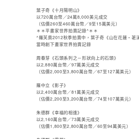
葉子奇《十月陽明山》
以720萬台幣／24萬8,000美元成交
（估價260至460萬台幣／9至15萬美元）
＊＊平畫家世界拍賣記錄^＊＊
^羅芙奧2012秋季拍賣中，葉子奇《山在花蓮‧荖
當時創下畫家世界拍賣記錄
周春芽《石頭系列之－形狀向上的石頭》
以2,880萬台幣／97萬美元成交
（估價2,000至3,800萬台幣／67至127萬美元）
羅中立《影子》
以2,400萬台幣／81萬美元成交
（估價2,200至3,200萬台幣／74至107萬美元）
朱德群《幸福的相逢》
以2,160萬台幣／73萬美元成交
（估價1,800至2,800萬台幣／60至94萬美元）