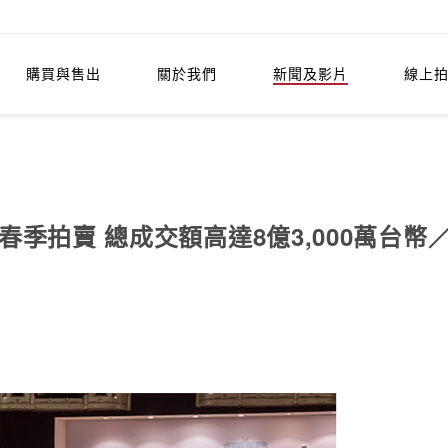
購買與售出
關於我們
新聞及影片
線上
季拍賣 總成交額高達8億3,000萬台幣／2