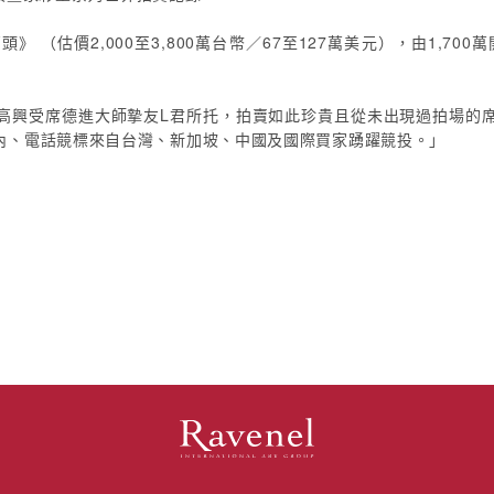
（估價2,000至3,800萬台幣／67至127萬美元），由1,700
高興受席德進大師摯友L君所托，拍賣如此珍貴且從未出現過拍場的
內、電話競標來自台灣、新加坡、中國及國際買家踴躍競投。」