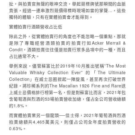
扯，與拍賣官無聲的眼神交流，舉起競標牌號那瞬間的血脈
賁張，經過一連串激烈競價得標時現場如雷的掌聲...，這些
獨特的體驗，只有在實體拍賣會才能得到。
實體拍賣行酒類營收占比低
除此之外，從實體拍賣行的角度也不能忽略一個重點，那就
是除了專職經營酒類拍賣的拍賣行如Acker Merrall &
Condit，酒類拍賣往往僅是拍賣行眾多品項中的一種，而且
占比通常不大。
舉例來說，儘管蘇富比於2019年10月推出號稱”The Most
Valuable Whisky Collection Ever” 的「The Ultimate
Collection」在威士忌圈掀起一陣旋風，甚至再次打破世界
紀錄，將珍稀系列的The Macallan 1926 Fine and Rare送
上威士忌價格排行榜第一名，但是對蘇富比而言，2021年包
含葡萄酒與烈酒的53場拍賣營收加總，僅占全公司營收總額
的1.8%。
而實體拍賣業另一個龍頭──佳士得，2021年葡萄酒與烈酒
拍賣總額共4,465萬美元，則僅占公司全年度拍賣營收的
0.63%。