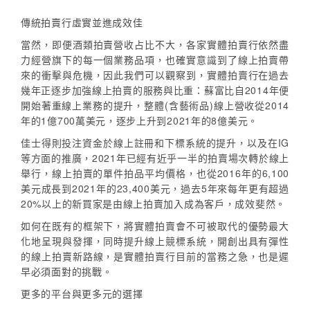
傳統拍賣行虛實並進成效佳
當然，即便酒類拍賣營收占比不大，各家實體拍賣行依然盡
力經營旗下的每一個業務品項，也確實意識到了線上拍賣帶
來的衝擊與危機，因此我們可以觀察到，實體拍賣行在過去
幾年正逐步加強線上拍賣的服務與比重：蘇富比自2014年便
開始著重線上業務的提升，整體(含藝術品)線上營收從2014
年的1億700萬美元，逐步上升到2021年的8億美元。
佳士得則投注資金於線上註冊和下標系統的提升，以及在IG
等方面的推廣，2021年已經有近乎一半的拍賣場次轉於線上
舉行，線上拍賣的單件拍品平均價格，也從2016年的6,100
美元成長到2021年的23,400美元，過去5年來每年更有超過
20%以上的新買家是由線上拍賣加入成為客戶，成效斐然。
如何在既有的框架下，將實體拍賣會不可被取代的優勢最大
化地呈現與發揮，同時提升線上競標系統，開創出具有彈性
的線上拍賣新路線，是實體拍賣行目前的當務之急，也是遲
早必須面對的挑戰。
更多的平台與更多元的選擇