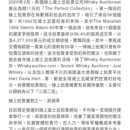
2020年2月，英國線上威士忌拍賣公司Whisky Auctioneer
推出為期11天的「The Perfect Collection」，第一階段的
線上拍賣即在無數精彩拍品的加持下，吸引了來自56個國
家、共1642位威士忌愛好者的參與。其中The Macallan
1926 Valerio Adami 60年單一個品項，就有來自11個國家
的藏家爭相競標。這次拍賣最終以99.4%的超高成交率，以
及4,277,000美元的成交額收槌，驚豔四座。其中，單瓶成
交價格超過一萬美元的酒款有55項，一掃線上拍賣只會有中
低價位酒款的迷思。這次拍賣會受到的熱烈關注，也突顯了
過去幾年線上威士忌拍賣的活絡。除了Whisky Auctioneer
外，Whiskyauction.com、Scotch Whisky Auctions、Just
Whisky，以及加入戰場不久的美國最大酒類線上拍賣平台
Hart Davis Hart...等，都是全球威士忌藏家們挖寶的好地
方。與實體拍賣相比，線上拍賣確實有其獨特優勢，主要可
以歸納為以下「三高二低」：
線上拍賣優勢之一：高頻率
目前穩定營運的線上威士忌拍賣網站，平均每一至兩個月便
會舉行一次，高密度的拍賣頻率，培養了藏家周期性的關注
與參與。反觀實體拍賣行，在人力、場地等種種成本考量
下，一年在同一個城市舉行酒類拍賣的頻率僅有兩至六次，