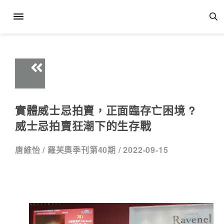
實體威士忌拍賣，正面臨存亡困境 ?
威士忌拍賣狂潮下的生存戰
唐維怡 /
羅芙奧季刊第40期 /
2022-09-15