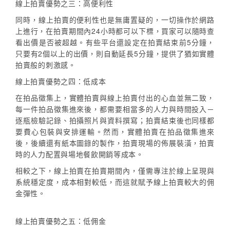
線上拍賣優勢之三：高便利性
同時，線上拍賣的便利性也是無庸置疑的，一切操作於網路
上進行，在拍賣期間內24小時都可以下標，買家可以隨時查
看出價是否被超越。有些平台還設定在拍賣結束前5分鐘，
只要有2個以上的出價，則自動延長5分鐘，提供了猶如實體
拍賣般的刺激感。
線上拍賣優勢之四：低成本
在拍品徵集上，實體拍賣與線上拍賣付出的心血並無二致，
每一件拍品徵集進來後，都需要相當多的人力與時間投入－
逐瓶檢驗記錄、拍攝照片與資料撰寫；拍賣結束後也同樣都
要費心包裝與安排運輸。然而，實體拍賣在拍品徵集進來
後，後續還有紙本圖錄的製作，拍賣現場的佈展裝潢，拍賣
時的人力配置與場地餐飲開銷等成本。
相較之下，線上拍賣在拍賣期間內，僅需專注於線上呈現與
系統穩定度，成本相對較低，而這就賦予線上拍賣較大的佣
金彈性。
線上拍賣優勢之五：低佣金