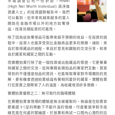
市場調查公司一份針對「HNWI
(High Net Worth Individual) 高淨值
資產人士」的投資趨勢報告中，我們
可以看到，近年來有越來越多的富人
開始在金融市場以外的地方如奢侈
品，找尋另類投資的可能性。
除了因為這些奢侈品可能帶來超乎預期的收益，在投資的過
程中，投資人也能享受到比金融商品更多的樂趣，諸如：來
自於取得藏品的過程，來自於意見和觀點的交流分享，和來
自於藏家和藏家之間的互動。
而實體拍賣行除了是一個找尋或出脫藏品的管道，它更著重
與藏家之間的交流，從與專精各類拍品的專家們互動，買家
得到的不僅僅是拍品的資訊，也能吸取專家對市場獨到的見
解，更有機會透過拍賣結識有著相同愛好的藏家。實體拍賣
行在買賣之間帶來了人的溫度，為收藏增添許多樂趣。
實體拍賣優勢之二：無可取代的臨場體驗
在實體拍賣會現場的體驗是無法被複製的，無論是在拍賣官
節奏感十足的帶動下不斷升溫的情緒，忖度著競爭對手底
線究竟在何處的緊繃感，於放棄和再試一口間內心激烈的拉