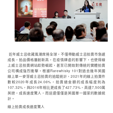
近年威士忌收藏風潮席捲全球，不僅帶動威士忌拍賣市急遽
成長，拍品價格屢創新高，在疫情肆虐的影響下，也使得線
上威士忌拍賣網站趁勢崛起，甚至已開始對傳統的實體拍賣
公司構成強烈衝擊。根據Rarewhisky 101對過去幾年英國
線上單一麥芽威士忌拍賣的追蹤統計，2021年的線上拍賣件
數較2020年成長24.06%，拍賣總金額的成長幅度則為
107.32%，與2016年相比更成長了427.73%，高達7,500萬
英鎊，成長速度驚人，而這還僅僅是英國單一國家的數據統
計。
線上拍賣成長速度驚人