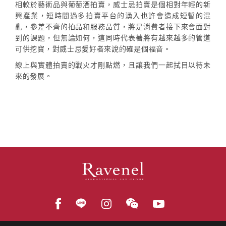
相較於藝術品與葡萄酒拍賣，威士忌拍賣是個相對年輕的新
興產業，短時間過多拍賣平台的湧入也許會造成短暫的混
亂，參差不齊的拍品和服務品質，將是消費者接下來會面對
到的課題，但無論如何，這同時代表著將有越來越多的管道
可供挖寶，對威士忌愛好者來說的確是個福音。
線上與實體拍賣的戰火才剛點燃，且讓我們一起拭目以待未
來的發展。