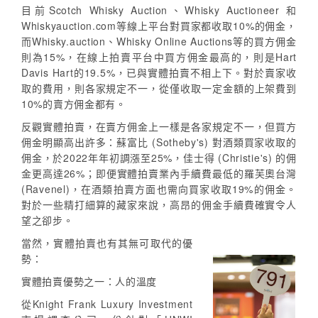
目前Scotch Whisky Auction、Whisky Auctioneer 和
Whiskyauction.com等線上平台對買家都收取10%的佣金，
而Whisky.auction、Whisky Online Auctions等的買方佣金
則為15%，在線上拍賣平台中買方佣金最高的，則是Hart
Davis Hart的19.5%，已與實體拍賣不相上下。對於賣家收
取的費用，則各家規定不一，從僅收取一定金額的上架費到
10%的賣方佣金都有。
反觀實體拍賣，在賣方佣金上一樣是各家規定不一，但買方
佣金明顯高出許多：蘇富比 (Sotheby's) 對酒類買家收取的
佣金，於2022年年初調漲至25%，佳士得 (Christie's) 的佣
金更高達26%；即便實體拍賣業內手續費最低的羅芙奧台灣
(Ravenel)，在酒類拍賣方面也需向買家收取19%的佣金。
對於一些精打細算的藏家來說，高昂的佣金手續費確實令人
望之卻步。
當然，實體拍賣也有其無可取代的優
勢：
實體拍賣優勢之一：人的溫度
從Knight Frank Luxury Investment