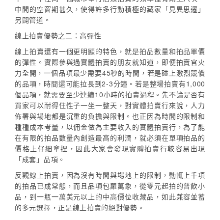
中間的空窗期甚久，使得許多行動積極的藏家「見異思遷」
另闢管道。
線上拍賣優勢之二：高彈性
線上拍賣還有一個更明顯的特色，就是拍品數量和拍品單價
的彈性。實際參與過實體拍賣的朋友就知道，即便拍賣官火
力全開，一個品項最少需要45秒的時間，若是碰上激烈競價
的品項，時間還可能拉長到2-3分鐘。若是整場拍賣有1,000
個品項，就需要至少連續10小時的拍賣過程。先不論是否有
買家可以耐得住性子一坐一整天，對實體拍賣行來說，人力
佈署與場地都是沉重的負擔與限制。也正因為時間的限制和
種種成本考量，以佣金做為主要收入的實體拍賣行，為了能
在有限的拍品數量內創造最高的利潤，就必須在單項拍品的
價格上仔細拿捏，因此大家會發現實體拍賣行較容易出現
「成套」品項。
反觀線上拍賣，因為沒有時間與場地上的限制，動輒上千項
的拍品已成常態，而且品項包羅萬象，從零元起拍的普飲小
品，到一瓶一萬美元以上的中高價位收藏品，如此兼容並蓄
的多元選擇，正是線上拍賣的絕對優勢。