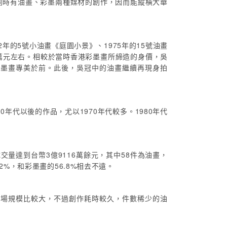
同時有油畫、彩墨兩種媒材的創作，因而能縱橫大華
年的5號小油畫《庭園小景》、1975年的15號油畫
13萬元左右。相較於當時香港彩墨畫所締造的身價，吳
彩墨畫專美於前。此後，吳冠中的油畫繼續再現身拍
代以後的作品，尤以1970年代較多。1980年代
交量達到台幣3億9116萬餘元，其中58件為油畫，
%，和彩墨畫的56.8%相去不遠。
市場規模比較大，不過創作耗時較久，件數稀少的油