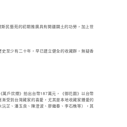
坡斯民藝苑的初期推廣具有開疆闢土的功勞，加上世
歷史至少有二十年，早已建立健全的收藏群，無疑香
《萬戶炊煙》拍出台幣187萬元，《御花園》以台幣
作逐漸受到台灣藏家的喜愛，尤其是本地收藏家鍾愛的
朱沅芷、潘玉良、陳澄波、廖繼春、李石樵等），其