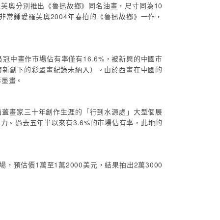
羅芙奧分別推出《魯迅故鄉》同名油畫，尺寸同為10
人亦非常鍾愛羅芙奧2004年春拍的《魯迅故鄉》一作，
吳冠中畫作市場佔有率僅有16.6%，被新興的中國市
月上海新創下的彩墨畫紀錄未納入）。由於西畫在中國的
彩墨畫。
年涵蓋畫家三十年創作生涯的「行到水源處」大型個展
。過去五年半以來有3.6%的市場佔有率，此地的
場，預估價1萬至1萬2000美元，結果拍出2萬3000