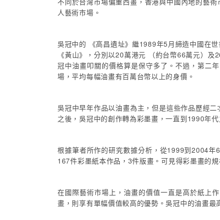
不同於台灣市場偏重西畫，香港與中國內地的藝術
人藝術市場。
吳冠中的 《高昌遺址》繼1989年5月締造中國在
《黃山》，分別以20萬港元 （約台幣66萬元）及
冠中油畫叩關的價格算是保守多了。不過，第二年
場，平均每幅油畫有百萬台幣以上的身價。
吳冠中早年作品以油畫為主，但是這些作品歷經二次
之後，吳冠中的創作轉為彩墨畫，一直到1990年
根據筆者所作的研究數據分析，從1999到2004
167件彩墨紙本作品，3件版畫。可見得彩墨畫的規
在國際藝術市場上，油畫的價值一直是高於紙上作
畫，則享有單幅價值較高的優勢。吳冠中的油畫最高