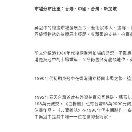
市場分布比重：香港、中國、台灣、新加坡
吳冠中的繪畫市場發展至今，藝術家本人、畫廊、
界級博物館的持續展出經歷，收藏家的支持，拍賣
前文介紹過1980年代後期香港拍場的盛況，不
港是吳冠中的市場重鎮，至今仍舊佔有龍頭地位，
1990年代初期吳冠中在香港建立穩固市場之後，
1992年春天台灣首度有外資拍賣公司進駐，蘇富
198萬元成交，《白楊樹》也有台幣68萬200
油畫作品。《典藏雜誌》在1990年代中期製作
中吳冠中是其中唯一一位在世的藝術家。