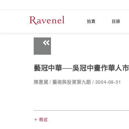
拍賣
目錄
藝冠中華──吳冠中畫作華人
陳惠黛 /
藝術與投資第九期 /
2004-08-31
＋ 概述