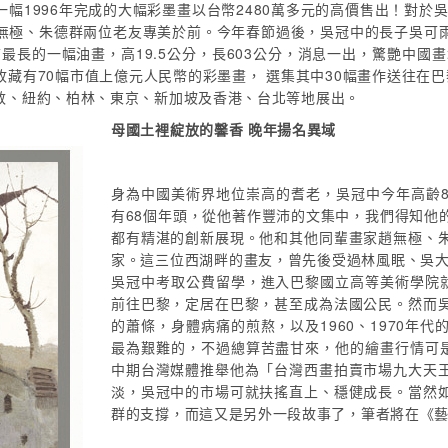
幅1996年完成的大幅彩墨畫以台幣2480萬多元的高價售出！對於吳
無極、朱德群兩位老友專美於前。今年春節過後，吳冠中的長子吳可
前最長的一幅油畫，高19.5公分，長603公分，消息一出，驚艷中國
藏有70幅市值上億元人民幣的彩墨畫， 選集其中30幅畫作送往在
敦、紐約、柏林、東京、新加坡及香港、台北等地展出。
母國土裡綻放的馨香 晚年揚名異域
身為中國美術界地位崇高的耆老，吳冠中今年高齡8
有68個年頭，從他著作豐沛的文集中，我們得知他
都有精湛的創新展現。他和其他同輩畫家趙無極、
家。這三位西湖畔的畫友，曾先後受過林風眠、吳大
吳冠中考取公費留學，進入巴黎國立高等美術學院就讀
前往巴黎，定居在巴黎，甚至成為法國公民。然而
的蕭條，身體病痛的煎熬，以及1960、1970年
最為艱難的，不過總算苦盡甘來，他的繪畫行情可是自
中期台灣媒體推舉他為「台灣西畫拍賣市場九大天
淡，吳冠中的市場可就扶搖直上、穩健成長。當然
群的支撐，而這又是另外一段故事了，筆者將在《