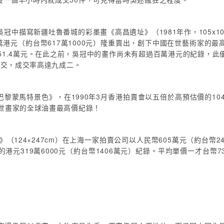
冠中描寫新疆吐魯番城的彩墨畫《高昌遺址》（1981年作，105x1
萬港元（約台幣617萬1000元）隆重賣出，創下中國在世藝術家的
幣51.4萬元。在此之前，吳冠中的畫作尚未有超過百萬港元的紀錄，
成交，成交率高達九成二。
巴黎蒙馬特景色》，在1990年3月香港拍賣會以五倍於高預估價的10
世畫家的全球油畫最高價紀錄！
之歌》（124×247cm）在上海一家拍賣公司以人民幣605萬元（約台
下的港元319萬6000元（約台幣1406萬元）紀錄。平均單價一才