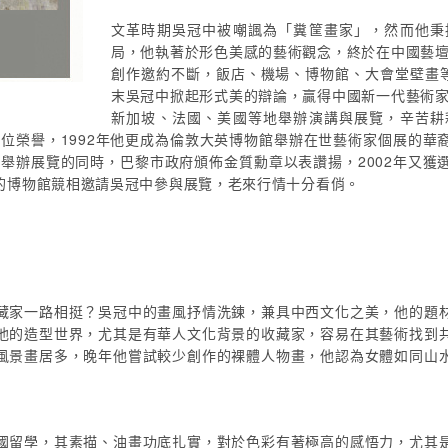
文革時期吳冠中被嘲諷為「糞筐畫家」，然而他秉
局，他執著於形色美感的藝術觀念，終於在中國藝壇
創作邀約不斷，飯店、機場、博物館、大會堂壁畫等，
末吳冠中掀起形式美的辯論，贏得中國新一代藝術家
新加坡、法國、美國等地舉辦演講與展覽，辛苦耕
勳位榮譽，1992年他更成為倫敦大英博物館舉辦在世藝術家個展的
館舉辦展覽的同時，巴黎市政府頒佈金質勳章以表讚揚，2002年又
的博物館競相邀請吳冠中參與展覽，老來行情十分看俏。
藏家一路相挺？吳冠中的畫風抒情洗鍊，兼具中西文化之美，他的題
他的造型世界，尤其是有華人文化背景的收藏家，容易在其藝術找到
風景畫居多，晚年他嘗試較少創作的裸體人物畫，他認為女體如同山
國留學，其素描、油畫功底扎實，對於色彩有著極高的感悟力，尤其