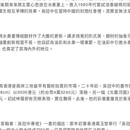
代後期漸漸將主要心思放在水墨畫上，進入1980年代嘗試潑墨線條
產生相互爭輝的效果。吳冠中在當時中國的封閉社會裡，其實並無法
將水墨畫傳統題材作了大膽的更新，講求視覺的形式美、題材的抽象
繪畫創新相當不易，他自認為油彩和水墨一樣重要，在油彩中引進水
，也奠定了其海內外的地位。
其香港是兩岸三地最早有藝術拍賣的市場。二十年前，吳冠中的畫作開始
m）以9000港元（約台幣4萬5240元）落槌，另一幅《北戴河圖》（197
1萬元，初試啼聲即有亮眼表現，實在難得。此後，他的彩墨畫屢見於
《名家翰墨：吳冠中專號》一書的描述：那年初春香港萬玉堂舉行「吳冠
後一個半小時內就成交50件，可見得當時吳迷瘋狂之程度。