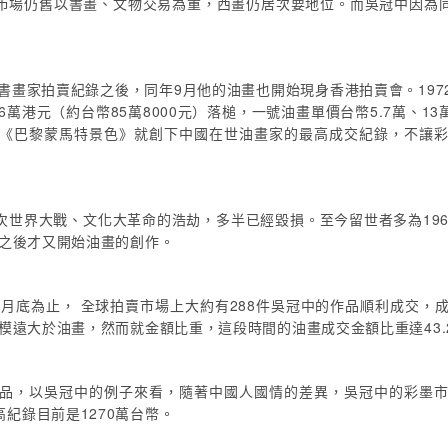
市場仍舊以書畫、文物交易為重，西畫仍居次要地位。而吳冠中因為
世書畫家拍賣紀錄之後，同年9月他的油畫也開始現身香港拍賣會。1972
26萬港元（約台幣85萬8000元）落槌，一號油畫單價台幣5.7萬、
《巴黎蒙馬特景色》就創下中國在世油畫家的最高成交紀錄，不讓
世界大戰、文化大革命的浩劫，多半已經毀損。至今留世者多為1960年
代之後才又開始油畫的創作。
年6月底為止， 全球拍賣市場上大約有288件吳冠中的作品順利成交，成
模遠大於油畫，然而就金額比重，這段時間的油畫成交金額比重達43.2
品，以吳冠中的例子來看，隨著中國人國情的差異，吳冠中的彩墨
紀錄目前是1270萬台幣。