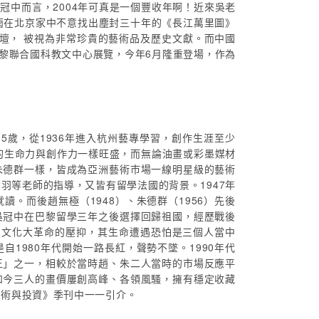
冠中而言，2004年可真是一個豐收年啊！近來吳老
雨在北京家中不意找出塵封三十年的《長江萬里圖》
畫壇， 被視為非常珍貴的藝術品及歷史文獻。而中國
巴黎聯合國科教文中心展覽，今年6月隆重登場，作為
5歲，從1936年進入杭州藝專學習，創作生涯至少
的生命力與創作力一樣旺盛，而無論油畫或彩墨媒材
朱德群一樣，皆成為亞洲藝術市場一線明星級的藝術
羽等老師的指導，又皆有留學法國的背景。1947年
。而後趙無極（1948）、朱德群（1956）先後
吳冠中在巴黎留學三年之後選擇回歸祖國，經歷戰後
代的文化大革命的壓抑，其生命遭遇恐怕是三個人當中
1980年代開始一路長紅，聲勢不墜。1990年代
王」之一，相較於當時趙、朱二人當時的市場反應平
如今三人的畫價屢創高峰、各領風騷，擁有穩定收藏
藝術與投資》季刊中一一引介。