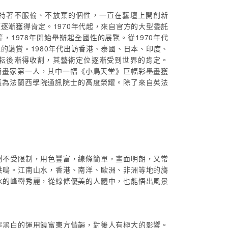
持著不服輸、不放棄的個性，一直在藝壇上開創新
逐漸獲得肯定。1970年代起，來自官方的大型委託
1978年開始舉辦起全國性的展覽。從1970年代
的讚賞。1980年代出訪香港、泰國、日本、印度、
耘後漸得收割，其藝術定位逐漸受到世界的肯定。
華裔畫家第一人，其中一幅《小鳥天堂》巨幅彩墨畫獲
獲選為法蘭西學院通訊院士的高度榮耀。除了來自英法
材不受限制，用色豐富，線條簡單，畫面明朗，又常
共鳴。江南山水，香港、南洋、歐洲、非洲等地的旖
水的峰巒秀麗，從線條優美的人體中，也能悟出風景
是黑白的運用饒富東方情韻，對後人有極大的影響。