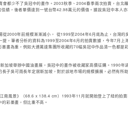
會都少不了吳冠中的畫作。2003秋季、2004春季兩次拍賣，台北
00元的佳績，後者單價達到一號台幣42.98萬元的價值。據說吳冠中本
2000年前規模漸漸減小， 從1999至2004年6月底為止，台灣的
一提，筆者分析的資料為1999至2004年6月的拍賣數據，今年7
彩墨畫為重，例如大連萬達集團所收藏的70幅吳冠中作品清一色都是
年新加坡舉辦中國油畫展，吳冠中的畫作被收藏家高價征購。1990
的長子吳可雨長年定居新加坡，對於該地市場的規模擴展，必然有所助力
景》（68.6 x 138.4 cm）1993年11月就開始登上了紐約拍賣
中的彩墨畫，但比重不高。