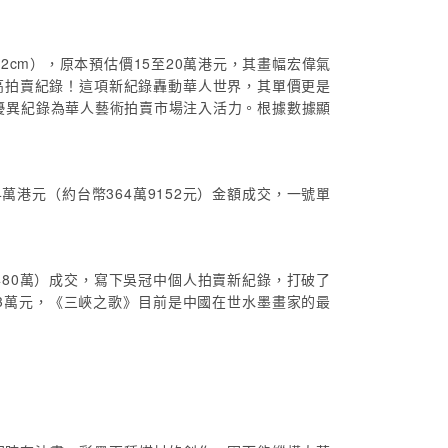
02cm），原本預估價15至20萬港元，其畫幅宏偉氣
最高拍賣紀錄！這項新紀錄轟動華人世界，其單價更是
此優異紀錄為華人藝術拍賣市場注入活力。根據數據顯
4萬港元（約台幣364萬9152元）金額成交，一號單
幣2480萬）成交，寫下吳冠中個人拍賣新紀錄，打破了
台幣73萬元，《三峽之歌》目前是中國在世水墨畫家的最