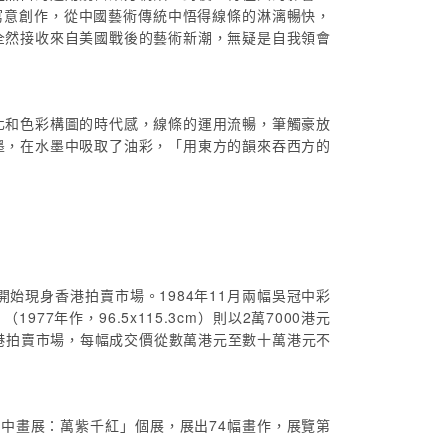
的寫意創作，從中國藝術傳統中悟得線條的淋漓暢快，
全然接收來自美國戰後的藝術新潮，無疑是自我領會
化和色彩構圖的時代感，線條的運用流暢，筆觸豪放
墨，在水墨中吸取了油彩，「用東方的韻來吞西方的
現身香港拍賣市場。1984年11月兩幅吳冠中彩
7年作，96.5x115.3cm）則以2萬7000港元
香港拍賣市場，每幅成交價從數萬港元至數十萬港元不
中畫展：萬紫千紅」個展，展出74幅畫作，展覽第