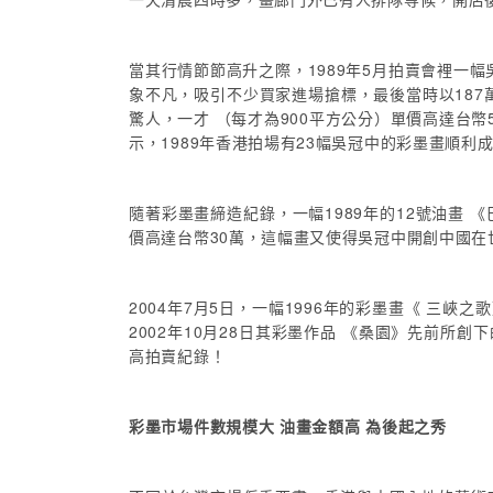
當其行情節節高升之際，1989年5月拍賣會裡一幅吳
象不凡，吸引不少買家進場搶標，最後當時以187
驚人，一才 （每才為900平方公分）單價高達台
示，1989年香港拍場有23幅吳冠中的彩墨畫順利
隨著彩墨畫締造紀錄，一幅1989年的12號油畫 《
價高達台幣30萬，這幅畫又使得吳冠中開創中國在
2004年7月5日，一幅1996年的彩墨畫《 三峽
2002年10月28日其彩墨作品 《桑園》先前所創
高拍賣紀錄！
彩墨市場件數規模大 油畫金額高 為後起之秀