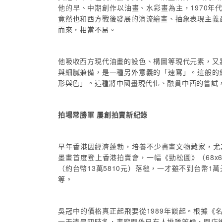
他的早、中期創作以油畫、水彩畫為主，1970年
竟然也和西方戰後發展的滴流繪畫、抽象表現主義
而來，相當不易。
他吸收西方現代油畫的設色、構圖等現代元素，又
與細膩兼備，是一種另外意義的「速寫」。這般的
形與色」。這種將中國畫現代化、融貫中西的嘗試
拍場常勝軍 屢創拍賣新紀錄
早年香港因經濟蓬勃，培養不少書畫文物藏家，尤
墨畫首度登上香港拍賣會，一幅《勁松圖》（68x68c
（約台幣13萬5810元）落槌，一才雖不到台幣
等。
吳冠中的價格真正起飛要從1989年談起。根據
一天清晨四時多，畫廊門外已有人排隊等候，開店