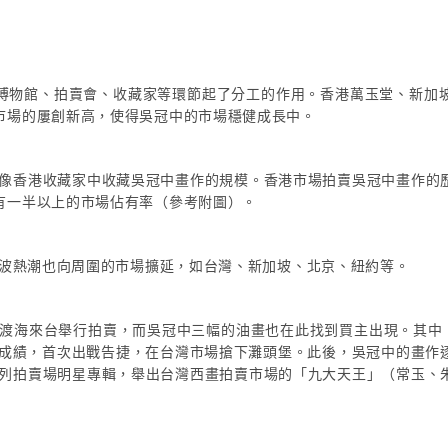
博物館、拍賣會、收藏家等環節起了分工的作用。香港萬玉堂、新加
市場的屢創新高，使得吳冠中的市場穩健成長中。
難想像香港收藏家中收藏吳冠中畫作的規模。香港市場拍賣吳冠中畫作的
有一半以上的市場佔有率（參考附圖）。
這波熱潮也向周圍的市場擴延，如台灣、新加坡、北京、紐約等。
比渡海來台舉行拍賣，而吳冠中三幅的油畫也在此找到買主出現。其中
0元的成績，首次出戰告捷，在台灣市場搶下灘頭堡。此後，吳冠中的畫
一系列拍賣場明星專輯，舉出台灣西畫拍賣市場的「九大天王」（常玉、