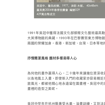
1991年吳冠中獲得法國文化部頒贈文化藝術最高
大英博物館的典藏。1993年在巴黎賽努東方博物
兩國的榮耀加身，香港、新加坡、台灣、日本等地
抒情簡潔風格 題材多樣易得人心
為何他的畫作贏得人心，二十幾年來讓幾位資深收
以各地風土入畫，即使新入門的收藏家亦容易親近
旎風光，都被他精心地永遠留在圖畫裡。吳冠中的
畫裡的造型之美呢。
吳冠中早年在杭州藝專受水墨、油畫訓練，又到法