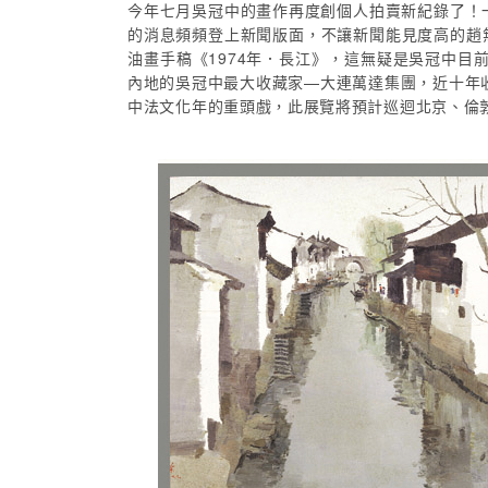
今年七月吳冠中的畫作再度創個人拍賣新紀錄了！一
的消息頻頻登上新聞版面，不讓新聞能見度高的趙
油畫手稿《1974年．長江》，這無疑是吳冠中目
內地的吳冠中最大收藏家—大連萬達集團，近十年收
中法文化年的重頭戲，此展覽將預計巡迴北京、倫