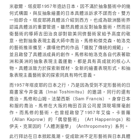
米歇爾．塔皮耶1957年造訪日本，因不滿於抽象藝術中的幾
何式構圖，與反抽象繪畫的日本具體派訴求不謀而合，雙方
一拍即合。塔皮耶將具體派介紹到西方，也成為歐洲藝術界
認識具體派的重要管道。雖然具體派反對抽象藝術，然而前
衛藝術的導師吉田治良卻對歐美同儕藝術家給予高度的敬
意，他對抽象表現主義大師中喬治・馬修和傑克森・帕洛克
的藝術推崇備至，讚嘆他們的作品「擺脫了傳統的規範」，
並且啟發了具體派成員的創作。馬修和帕洛克各自代表著歐
洲和美洲的抽象表現主義運動，都是具有高成就的核心人
物。具體派致力於探索新媒材、全新的繪畫表現形式，和抽
象表現主義藝術家的探索同具有時代意義。
而1957年塔皮耶的日本之行，乃是因為受到不定形藝術的日
裔畫家今井俊滿（Imai Toshimitsu）的邀請，同行的還有
喬治・馬修和山姆・法蘭西斯（Sam Francis）。身穿日本
和服的喬治・馬修在大阪的梅田百貨公司屋頂現場揮毫創
作。而馬修的藝術，也曾經啟發了1957年艾倫・卡普羅
（Allan Kaprow）的「偶發藝術」（Art Happenings）和
伊夫・克萊因的「人體測量學」（Anthropometry）系列。
此行拜訪在日本掀起風潮，促成歐洲不定形藝術與日本具體