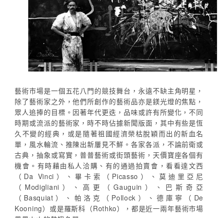
藝術市場是一個五花八門的競技舞台，永遠不缺主角明星，
除了藝術家之外，他們所創作的藝術品亦是鎂光燈的焦點，
眾人追捧的目標。因著年代更迭，品味或許有所變化，不同
時期或流派的藝術家，時不時佔據新聞版面，其中有些是恆
久不變的經典，或是隨著祖國經濟榮枯脫穎而出的新血名
單，風水輪流、推陳出新屢見不鮮。各家各派，不論前衛或
古典，抽象或寫實，普普藝術或街頭藝術，天價寶座各個有
機會。有時藉由私人洽購、有的通過拍賣會，看看達文西
（Da Vinci）、畢卡索（Picasso）、莫迪里亞尼
（Modigliani）、高更（Gauguin）、巴斯奇亞
（Basquiat）、帕洛克（Pollock）、德庫寧（De
Kooning）或是羅斯科（Rothko），都是近一兩年藝術市場