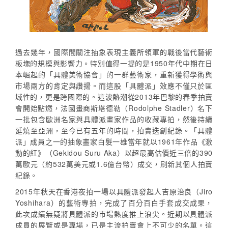
過去幾年，國際間關注抽象表現主義所領軍的戰後當代藝術
板塊的規模與影響力。特別值得一提的是1950年代中期在日
本崛起的「具體美術協會」的一群藝術家，重新獲得學術與
市場兩方的肯定與讚揚。而這股「具體派」效應不僅只於區
域性的，更是跨國際的。這波熱潮從2013年巴黎的春季拍賣
會開始點燃，法國畫商斯塔德勒（Rodolphe Stadler）名下
一批包含歐洲名家與具體派畫家作品的收藏專拍，然後持續
延燒至亞洲，至今已有五年的時間，拍賣迭創紀錄。「具體
派」成員之一的抽象畫家白髮一雄當年就以1961年作品《激
動的紅》（Gekidou Suru Aka）以超最高估價近三倍的390
萬歐元（約532萬美元或1.6億台幣）成交，刷新其個人拍賣
紀錄。
2015年秋天在香港夜拍一場以具體派發起人吉原治良（Jiro
Yoshihara）的藝術專拍，完成了百分百白手套成交成果，
此次成績無疑將具體派的市場熱度推上浪尖。近期以具體派
成員的展覽或是專場，已是主流拍賣會上不可少的名單。這