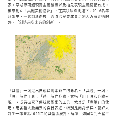
家，早期專研超現實主義繪畫以及抽象表現主義藝術有成。
後來創立「具體美術協會」，在其領導與挑選下，和16名年
輕學生，一起創新辦展。吉原治良要成員走別人沒有走過的
路，「創造前所未有的創新」。
「具體」一詞是出自成員嶋本昭三的命名。「具體」一詞，
「具」解作工具；「體」解作身體，意指「用工具和身體呈
現」。成員拋棄了傳統藝術家的工具，尤其是「畫筆」的使
用，用各種大膽無畏的自我表達，特別是肉身參與。藝評人
針生一郎曾為1955年的具體派展覽，解讀「如同看到火星生