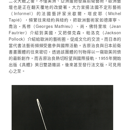
二次大戰之後，不僅美洲、亞洲蓬勃發展前衛藝術，歐洲藝
壇也是正在翻天覆地的改變著。大力宣揚法國不定形藝術
（Informel）的法國藝評家米歇爾・塔皮耶（Michel
Tapié），頻繁往來紐約與紐約，把歐洲藝術家如德庫寧、
喬治・馬修（Georges Mathieu）、尚・佛特里埃（Jean
Fautrier）介紹到美國，又把傑克森・帕洛克（Jackson
Pollock）介紹給歐洲的藝術圈，促成文化的交流。而日本的
當代書法藝術頻頻受邀參與國際活動。吉原治良與日本前衛
書畫團體的往來密切，透過該團體的刊物得以一窺歐美同儕
的最新創作。而吉原治良熱切盼望與國際接軌，1955年開始
出版《具體》英日雙語雜誌，後來甚至發行法文版，可見用
心之至。