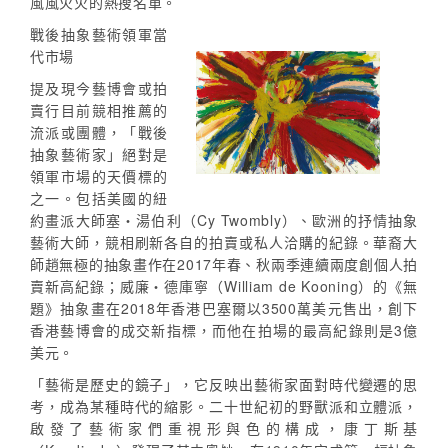
風風火火的熱搜名單。
戰後抽象藝術領軍當
代市場
提及現今藝博會或拍
賣行目前競相推薦的
流派或團體，「戰後
抽象藝術家」絕對是
領軍市場的天價標的
之一。包括美國的紐
約畫派大師塞・湯伯利（Cy Twombly）、歐洲的抒情抽象
藝術大師，競相刷新各自的拍賣或私人洽購的紀錄。華裔大
師趙無極的抽象畫作在2017年春、秋兩季連續兩度創個人拍
賣新高紀錄；威廉・德庫寧（William de Kooning）的《無
題》抽象畫在2018年香港巴塞爾以3500萬美元售出，創下
香港藝博會的成交新指標，而他在拍場的最高紀錄則是3億
美元。
「藝術是歷史的鏡子」，它反映出藝術家面對時代變遷的思
考，成為某種時代的縮影。二十世紀初的野獸派和立體派，
啟發了藝術家們重視形與色的構成，康丁斯基