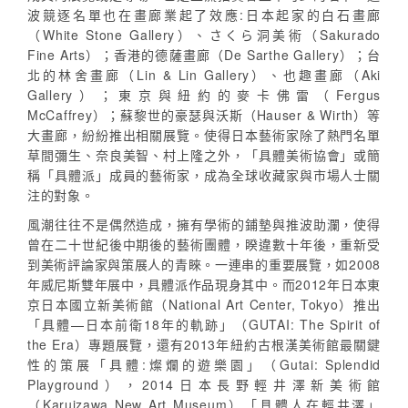
波競逐名單也在畫廊業起了效應:日本起家的白石畫廊
（White Stone Gallery）、さくら洞美術（Sakurado
Fine Arts）；香港的德薩畫廊（De Sarthe Gallery）；台
北的林舍畫廊（Lin & Lin Gallery）、也趣畫廊（Aki
Gallery）；東京與紐約的麥卡佛雷（Fergus
McCaffrey）；蘇黎世的豪瑟與沃斯（Hauser & Wirth）等
大畫廊，紛紛推出相關展覽。使得日本藝術家除了熱門名單
草間彌生、奈良美智、村上隆之外，「具體美術協會」或簡
稱「具體派」成員的藝術家，成為全球收藏家與市場人士關
注的對象。
風潮往往不是偶然造成，擁有學術的鋪墊與推波助瀾，使得
曾在二十世紀後中期後的藝術團體，睽違數十年後，重新受
到美術評論家與策展人的青睞。一連串的重要展覽，如2008
年威尼斯雙年展中，具體派作品現身其中。而2012年日本東
京日本國立新美術館（National Art Center, Tokyo）推出
「具體—日本前衛18年的軌跡」（GUTAI: The Spirit of
the Era）專題展覽，還有2013年紐約古根漢美術館最關鍵
性的策展「具體:燦爛的遊樂園」（Gutai: Splendid
Playground），2014日本長野輕井澤新美術館
（Karuizawa New Art Museum）「具體人在輕井澤」