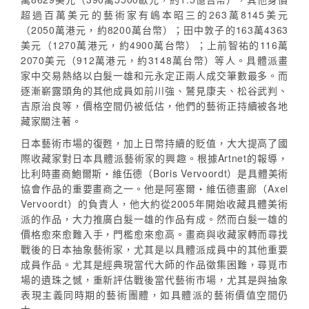
超過百萬美元的藝術家有嶋本昭三的263萬8145美元
（2050萬港元，約8200萬台幣）；田中敦子的163萬4363
美元（1270萬港元，約4900萬台幣）；上前智祐的116萬
2070美元（912萬港元，約3148萬台幣）等人。具體派畫
家中交易熱絡以白髮一雄和元永定正兩人成交筆數最多。而
逐漸嶄露頭角的其他成員如前川強、鷲見康夫、松谷武判、
吉原治良等，價格空間仍被低估，他們的藝術正持續被各地
藏家關注著。
日本藝術市場的復甦，加上日幣持續的貶值，大大提高了國
際收藏家對日本具體派藝術家的興趣。根據Artnet的報導，
比利時畫商鮑爾斯・維伍德（Boris Vervoordt）是具體美術
協會作品的重要畫商之一。他是阿塞爾・維伍德畫廊（Axel
Vervoordt）的負責人，他大約從2005年開始收藏具體美術
派的作品，大力推廣白髮一雄的作品有成。然而白髮一雄的
價格愈來愈難入手，門檻愈來愈高。畫商與收藏家轉而尋找
戰後的日本抽象藝術家，尤其是以具體派成員中的其他重要
成員作品。尤其是經典現當代大師的作品徵集困難，尋覓市
場的遺珠之憾，重新評估戰後當代藝術市場，尤其是與抽象
表現主義同時期的藝術團體，如具體派的藝術價值空間仍