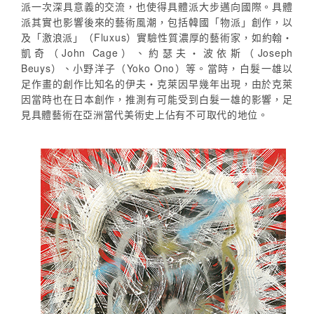
派一次深具意義的交流，也使得具體派大步邁向國際。具體
派其實也影響後來的藝術風潮，包括韓國「物派」創作，以
及「激浪派」（Fluxus）實驗性質濃厚的藝術家，如約翰・
凱奇（John Cage）、約瑟夫・波依斯（Joseph
Beuys）、小野洋子（Yoko Ono）等。當時，白髮一雄以
足作畫的創作比知名的伊夫・克萊因早幾年出現，由於克萊
因當時也在日本創作，推測有可能受到白髮一雄的影響，足
見具體藝術在亞洲當代美術史上佔有不可取代的地位。