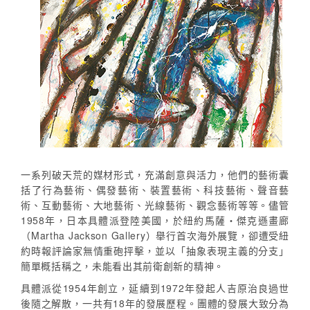
一系列破天荒的媒材形式，充滿創意與活力，他們的藝術囊
括了行為藝術、偶發藝術、裝置藝術、科技藝術、聲音藝
術、互動藝術、大地藝術、光線藝術、觀念藝術等等。儘管
1958年，日本具體派登陸美國，於紐約馬薩・傑克遜畫廊
（Martha Jackson Gallery）舉行首次海外展覽，卻遭受紐
約時報評論家無情重砲抨擊，並以「抽象表現主義的分支」
簡單概括稱之，未能看出其前衛創新的精神。
具體派從1954年創立，延續到1972年發起人吉原治良過世
後隨之解散，一共有18年的發展歷程。團體的發展大致分為