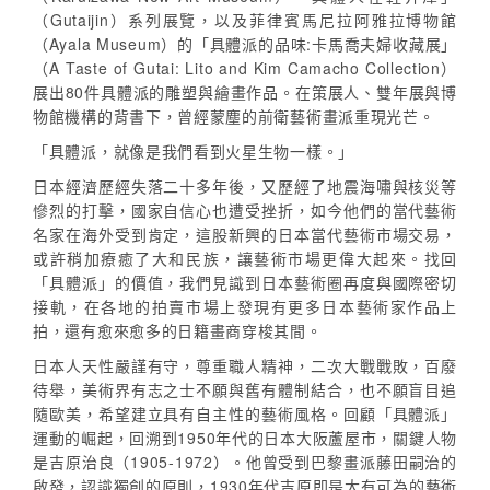
（Gutaijin）系列展覽，以及菲律賓馬尼拉阿雅拉博物館
（Ayala Museum）的「具體派的品味:卡馬喬夫婦收藏展」
（A Taste of Gutai: Lito and Kim Camacho Collection）
展出80件具體派的雕塑與繪畫作品。在策展人、雙年展與博
物館機構的背書下，曾經蒙塵的前衛藝術畫派重現光芒。
「具體派，就像是我們看到火星生物一樣。」
日本經濟歷經失落二十多年後，又歷經了地震海嘯與核災等
慘烈的打擊，國家自信心也遭受挫折，如今他們的當代藝術
名家在海外受到肯定，這股新興的日本當代藝術市場交易，
或許稍加療癒了大和民族，讓藝術市場更偉大起來。找回
「具體派」的價值，我們見識到日本藝術圈再度與國際密切
接軌，在各地的拍賣市場上發現有更多日本藝術家作品上
拍，還有愈來愈多的日籍畫商穿梭其間。
日本人天性嚴謹有守，尊重職人精神，二次大戰戰敗，百廢
待舉，美術界有志之士不願與舊有體制結合，也不願盲目追
隨歐美，希望建立具有自主性的藝術風格。回顧「具體派」
運動的崛起，回溯到1950年代的日本大阪蘆屋市，關鍵人物
是吉原治良（1905-1972）。他曾受到巴黎畫派藤田嗣治的
啟發，認識獨創的原則，1930年代吉原即是大有可為的藝術