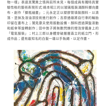
物一樣」表達其驚異之情與前所未見。每個成員有獨特具實
驗性格的藝術表現形式:嶋本昭三的以玻璃瓶裝滿顏料擲向畫
布，創作「擲瓶繪畫」；元永定正以塑膠管填裝顏料，以滴
落、塗抹及潑油漆技術進行創作；吉原通雄將自行車的輪胎
印留在畫布上；鷲見康夫使用振動設備，顏料透過算盤滾動
和紙傘等旋轉創作；田中敦子將無數閃爍的燈泡穿戴身上的
「電氣服裝」；村上三郎以身體穿破層層直立的紙立門，形
成作品；還有最知名的白髮一雄以手執繩、以足作畫。