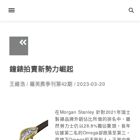
鐘錶拍賣新勢力崛起
王維浩 /
羅芙奧季刊第42期 /
2023-03-20
在Morgan Stanley 針對2021年瑞士
製錶品牌外銷佔比所做的排名中，雖
然勞力士仍以28.8%獨佔鰲頭，長年
佔據第二名的Omega卻跌落至第三，
而擠下Omega的不是別人，正是向來