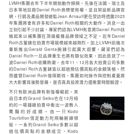
LVMH集團去年下半年開始動作頻頻，先後在法國、瑞士及
日本等地註冊Daniel Roth商標使用權，並且架設新品牌官
網，行銷及產品開發總監Jean Arnault更在受訪時透露2023
年集團將會有許多和Daniel Roth相關的大動作。消息一出
立刻引起不少討論，專家們認為LVMH有意將Daniel Roth扶
植起來以補集團在頂級複雜品牌領域之不足。近年Daniel
Roth古董錶在拍賣市場競標越來越熱烈，加上LVMH前幾次
重新推出Gerald Genta腕錶引起廣大迴響，藏家們認為
Daniel Roth一旦品牌重生也將有類似效果，因此造就了一
波Daniel Roth收購熱潮，去年11、12月各大拍賣公司多數
的Daniel Roth古董錶皆以超過預估價高點的金額落槌。然
而儘管Daniel Roth值得期待，集團如何操作與控制產量將
大大影響其後勢發展，是否真具投資潛力還需要時間驗證。
不只有歐洲品牌有新強權崛起，來
自日本的Grand Seiko也在12月紐
約的一場鐘錶拍賣中衝出一波教人
驚豔的好成績。由一只Kodo
Tourbillon恆定動力陀飛輪腕錶領
銜，一系列Grand Seiko多數以超
過估價高點的金額成交，Kodo