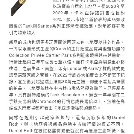
以珠寶商自居的卡地亞。從2020年至
2022年，卡地亞鐘錶銷售成長約
40%，顯示卡地亞新發表的產品如改
版後的Tank與Santos系列正逐漸發揮效應，對年輕客群吸
引力越來越大。
新品的成功也讓更多玩家開始回頭去追卡地亞以往的作品，
一向以限量形式生產的Crash和主打細膩品質與複雜功能的
Collection Privée Cartier Paris系列近來競標越來越熱絡，
行情比起兩三年前成長七至八倍。而在卡地亞將製錶重心移
往瑞士之前生產，面盤上印有London或Paris字樣的款式更
讓高端藏家趨之若鶩，在2022年底各大拍賣會上不斷寫下紀
錄，甚至衝到超過瑞士法郎80萬元之譜。即便不看超高單價
的拍品，卡地亞腕錶在中古錶市場依然極為熱門。已停產多
年，具有翻轉結構的Tank Basculante，過去一年半間在二
手錶交易網站Chrono24的行情也成長兩倍以上，無論在高
端或入門市場都可看出卡地亞逐漸強勢的趨勢。
同樣在近期引起藏家興趣的，還有沉寂多年的Daniel
Roth。與卡地亞透過新品帶動中古錶行情的模式不同，
Daniel Roth在被寶格麗併購後就沒有再繼續生產新錶，但