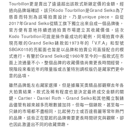
Tourbillon更是賣出了遠遠超出該款式新錶定價的金額。經
過向品牌端確認，該只Kodo Tourbillon是Grand Seiko為了
慈善而特別為該場拍賣設計，乃是unique piece。自從
2017年Grand Seiko從精工旗下獨立出來自成一個品牌後，
官方便有意地持續透過拍賣市場建立其收藏價值，這次
Kodo Tourbillon可說是操作最成功的範例，同場拍賣中表
現亮眼的Grand Seiko錶款如1973年的「V.F.A」和型號
SBGK015的亮藍面也皆是以品牌和拍賣公司直接配合的模
式進行。有鑒於Grand Seiko從1960年至今的一般款式在市
面上流通量不小，整個品牌的收藏價值尚需更長時間經營，
現階段來看近年的限量版或古董特別調校版仍是藏家們更中
意的品項。
雖然品牌能左右藏家選擇，但是據羅芙奧精品部觀察去年各
大拍賣結果，款式及稀有程度也是決定最終成交金額的關
鍵。Cartier、Daniel Roth、Grand Seiko和其他獨立製錶
品儘管有越來越多亮眼數據加持，但每一個錶款，甚至每一
只錶的市場都不盡相同，比起勞力士或百達翡麗等常年熱門
的品牌，這些正在竄起的品牌需要更長時間研究與觀察，卻
也因此激盪出不同的收藏樂趣。