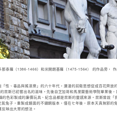
羅（1386-1466）和米開朗基羅（1475-1564） 的作品旁，
且擁抱「性、毒品與搖滾樂」的六十年代，瀰漫的前衛思想促成百花齊放
頭的昆斯已初嘗出名的滋味。先後自芝加哥和馬里蘭藝術學院畢業後，昆
豔的色彩製成的廉價玩具、紀念品都是昆斯的靈感來源。昆斯曾說「
性的充氣兔子，重製成鏡面的不鏽鋼版本，僅在七年後，原本天真無邪的
樣反映出大眾的想法。