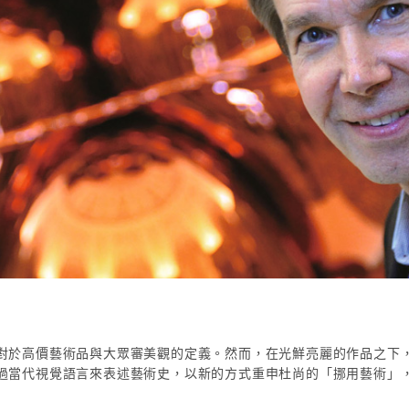
對於高價藝術品與大眾審美觀的定義。然而，在光鮮亮麗的作品之下
過當代視覺語言來表述藝術史，以新的方式重申杜尚的「挪用藝術」