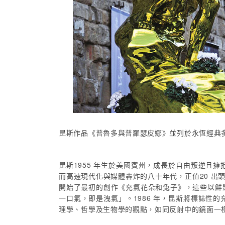
昆斯作品《普魯多與普羅瑟皮娜》並列於永恆經典多那泰
昆斯1955 年生於美國賓州，成長於自由叛逆
而高速現代化與媒體轟炸的八十年代，正值20 出
開始了最初的創作《充氣花朵和兔子》，這些以鮮
一口氣，即是洩氣」。1986 年，昆斯將標誌
理學、哲學及生物學的觀點，如同反射中的鏡面一