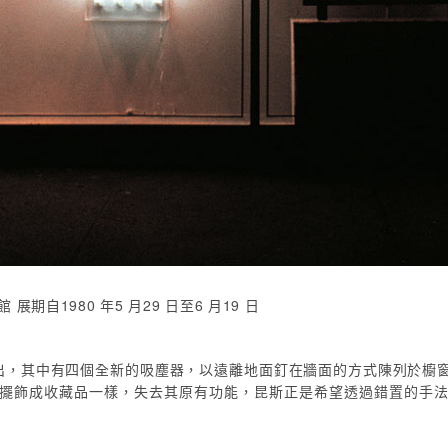
期自1980 年5 月29 日至6 月19 日
館展出，其中有四個全新的吸塵器，以遠離地面釘在牆面的方式陳列於櫥
擺飾成收藏品一樣，失去其原有功能，昆斯正是希望透過錯置的手