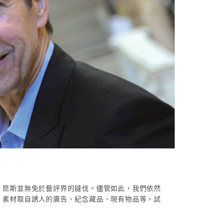
，昆斯並無免於藝評界的撻伐。儘管如此，我們依然
，素材取自誘人的廣告、紀念藏品、現有物品等，試