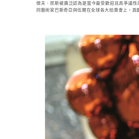
傑夫．昆斯被廣泛認為是當今最受歡迎且具爭議性
同藝術家巴斯奇亞與伍爾在全球各大拍賣會上，貢