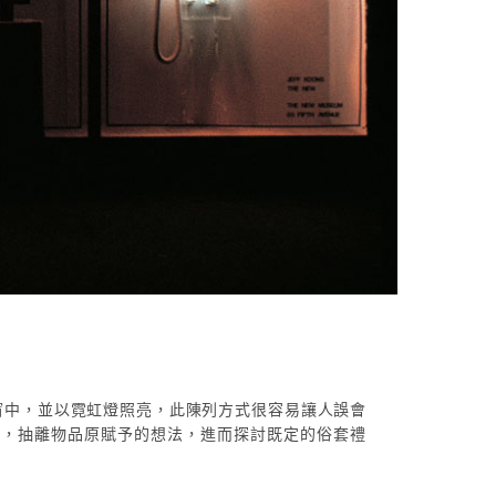
窗中，並以霓虹燈照亮，此陳列方式很容易讓人誤會
法，抽離物品原賦予的想法，進而探討既定的俗套禮