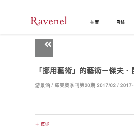
拍賣
目錄
「挪用藝術」的藝術－傑夫．
游景涵 /
羅芙奧季刊第20期 2017/02 /
2017-
＋ 概述