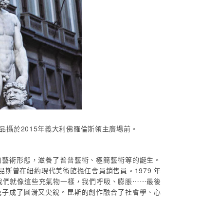
 作品攝於2015年義大利佛羅倫斯領主廣場前。
的藝術形態，滋養了普普藝術、極簡藝術等的誕生。
斯曾在紐約現代美術館擔任會員銷售員。1979 年
我們就像這些充氣物一樣，我們呼吸、膨脹⋯⋯最後
兔子成了圓滑又尖銳。昆斯的創作融合了社會學、心