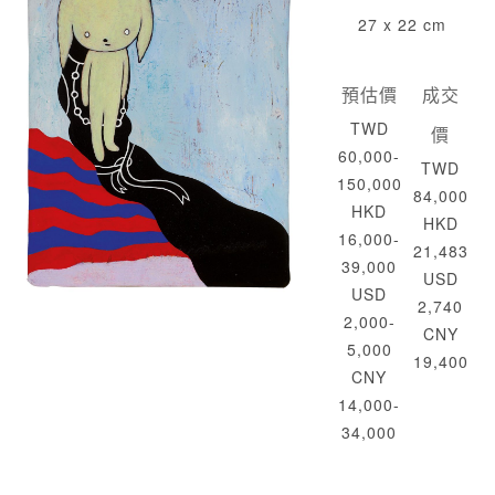
27 x 22 cm
預估價
成交
TWD
價
60,000-
TWD
150,000
84,000
HKD
HKD
16,000-
21,483
39,000
USD
USD
2,740
2,000-
CNY
5,000
19,400
CNY
14,000-
34,000