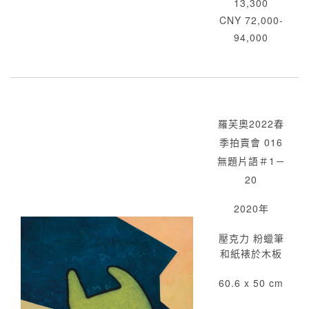
13,300
CNY 72,000-
94,000
羅芙奧2022春
季拍賣會 016
無題片語＃1－
20
2020年
壓克力 粉蠟筆
和紙裱於木板
60.6 x 50 cm