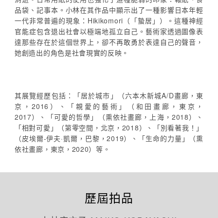
品袋、記事本。小林在其作品中顯示出了一種影響日本年輕
一代非常普遍的現象：Hikikomori（「蟄居」）。這種神經
官能症包含退出社會以極端地孤立自己。藝術家透過圖像表
達那些存在於這個世界上，卻不再敢勇於表達自己的聲音，
她創造出的角色是社會現實的反映。
其展覽經歷包括：「居於城市」（六本木新城A/D畫廊，東
京，2016）、「親愛的藝術」（和田畫廊，東京，
2017）、「可愛的哲學」（熏依社畫廊，上海，2018）、
「相對可愛」（第零空間，北京，2018）、「別看著我！」
（皮埃爾-伊夫·凱爾，巴黎，2019）、「生命的力量」（熏
依社畫廊，東京，2020）等。
歷屆拍品