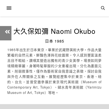
大久保如彌 Naomi Okubo
日本 1985
1985年出生於日本東京，畢業於武藏野美術大學。作品大量
繁複的自然元素，鮮豔色澤與花紋圖案，令人感到豐富溫柔
且目不暇給，讚嘆其營造出獨有的青少女美學。場景如同夢
境精緻華麗，身著時髦華服的少女重複出現，分化為畫面元
素，削弱敘事性，僅作為藝術家自我意識之表徵，探討自我
與外在人際關係之互動。展覽經歷集中於東京、香港、紐
約、台北，並曾受邀參展於東京現代美術館（Museum of
Contemporary Art, Tokyo）、鑓水青年美術館（Yarimizu
Museum of Art, Tokyo）等地。