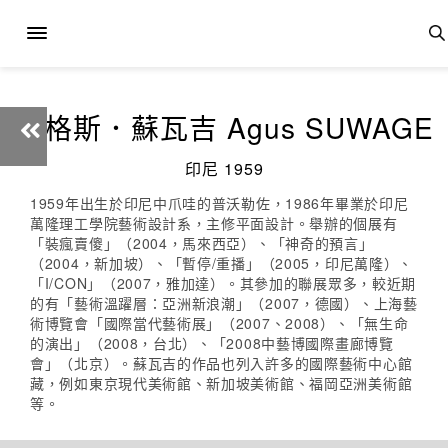
阿格斯．蘇瓦吉 Agus SUWAGE
印尼 1959
1959年出生於印尼中爪哇的普沃勒佐，1986年畢業於印尼
萬隆理工學院藝術設計系，主修平面設計。舉辦的個展有
「裝瘋賣傻」（2004，馬來西亞）、「神奇的預言」
（2004，新加坡）、「暫停/重播」（2005，印尼萬隆）、
「I/CON」（2007，雅加達）。其參加的聯展眾多，較近期
的有「藝術溫躍層：亞洲新浪潮」（2007，德國）、上海藝
術博覽會「國際當代藝術展」（2007、2008）、「無生命
的演出」（2008，台北）、「2008中藝博國際畫廊博覽
會」（北京）。蘇瓦吉的作品也列入許多的國際藝術中心館
藏，例如東京現代美術館、新加坡美術館、福岡亞洲美術館
等。