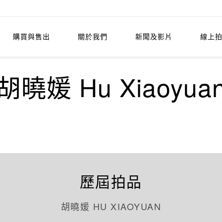
購買與售出
關於我們
新聞及影片
線上
胡曉媛 Hu Xiaoyua
歷屆拍品
胡曉媛 HU XIAOYUAN