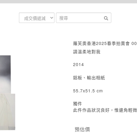
羅芙奧香港2025春季拍賣會 00
請溫柔地對我
2014
鋁板、輸出相紙
55.7x51.5 cm
獨件
此件作品狀況良好，惟邊角輕
預估價