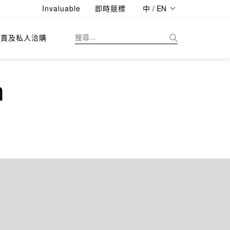
Invaluable
即時競標
中 / EN
拍賣及私人洽購
n