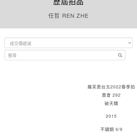
歷屆拍品
任哲 REN ZHE
羅芙奧台北2022春季拍
賣會 292
破天驕
2015
不鏽鋼 6/9