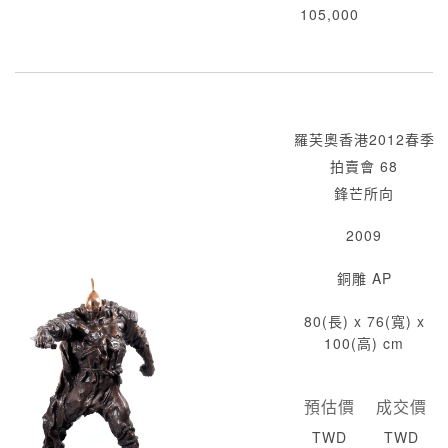
105,000
羅芙奧香港2012春季
拍賣會 68
鋒芒所向
2009
銅雕 AP
80(長) x 76(寬) x
100(高) cm
預估價
成交價
TWD
TWD