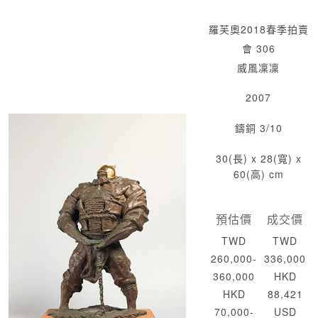
羅芙奧2018春季拍賣
會 306
威風凜凜
2007
鑄銅 3/10
30(長) x 28(寬) x
60(高) cm
預估價
成交價
TWD
TWD
260,000-
336,000
360,000
HKD
HKD
88,421
70,000-
USD