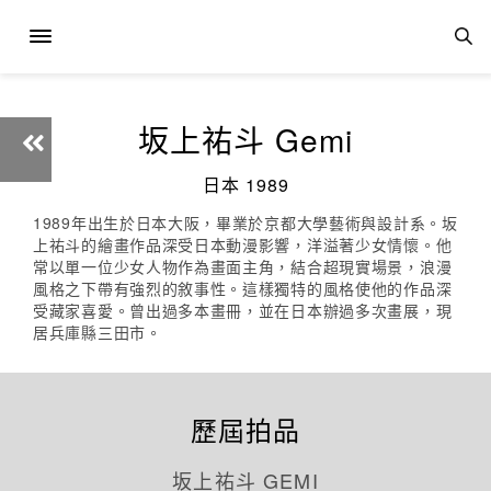
坂上祐斗 Gemi
日本 1989
1989年出生於日本大阪，畢業於京都大學藝術與設計系。坂
上祐斗的繪畫作品深受日本動漫影響，洋溢著少女情懷。他
常以單一位少女人物作為畫面主角，結合超現實場景，浪漫
風格之下帶有強烈的敘事性。這樣獨特的風格使他的作品深
受藏家喜愛。曾出過多本畫冊，並在日本辦過多次畫展，現
居兵庫縣三田市。
歷屆拍品
坂上祐斗 GEMI