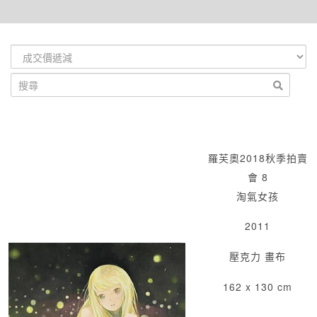
羅芙奧2018秋季拍賣
會 8
淘氣女孩
2011
壓克力 畫布
162 x 130 cm