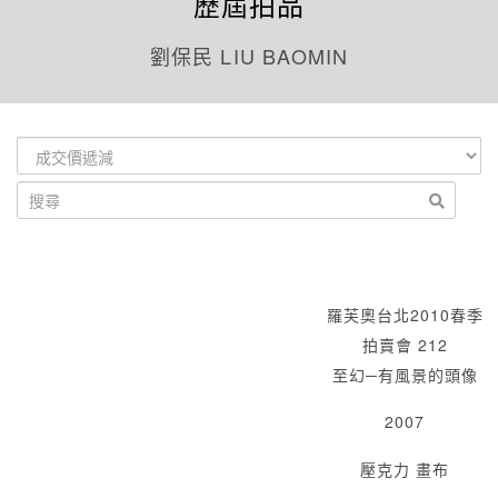
歷屆拍品
劉保民 LIU BAOMIN
羅芙奧台北2010春季
拍賣會 212
至幻─有風景的頭像
2007
壓克力 畫布