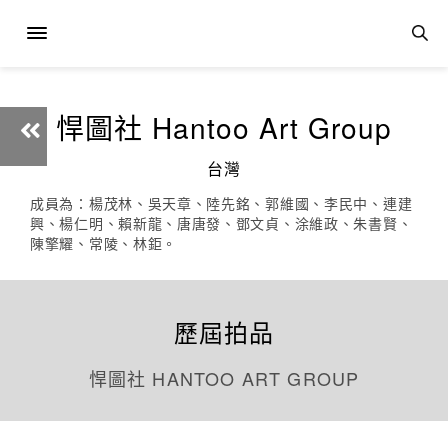
悍圖社 Hantoo Art Group
台灣
成員為：楊茂林、吳天章、陸先銘、郭維國、李民中、連建
興、楊仁明、賴新龍、唐唐發、鄧文貞、涂維政、朱書賢、
陳擎耀、常陵、林鉅。
歷屆拍品
悍圖社 HANTOO ART GROUP