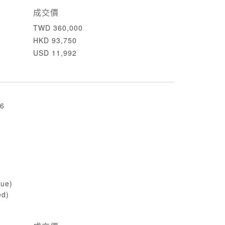
成交價
TWD 360,000
HKD 93,750
USD 11,992
6
lue)
ed)