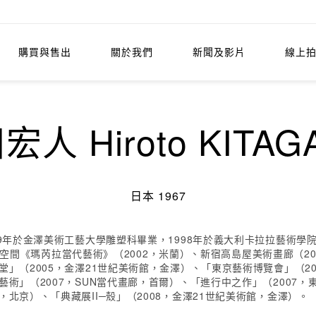
購買與售出
關於我們
新聞及影片
線上
宏人 Hiroto KITAG
日本 1967
989年於金澤美術工藝大學雕塑科畢業，1998年於義大利卡拉拉藝術
）、舒適空間《瑪芮拉當代藝術》（2002，米蘭）、新宿高島屋美術畫廊（2
（2005，金澤21世紀美術館，金澤）、「東京藝術博覽會」（2005、
藝術」（2007，SUN當代畫廊，首爾）、「進行中之作」（2007，
，北京）、「典藏展II─殼」（2008，金澤21世紀美術館，金澤）。