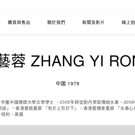
購買與售出
關於我們
新聞及影片
線上
藝蓉 ZHANG YI RO
中國 1979
 年獲中國傳媒大學文學學士 ，2005年師從劉丹學習傳統水墨，20
」，香港藝倡畫廊 「有於上形於下」，香港藝穗會畫廊 「水墨心境」，Ben B
司，紐約，美國