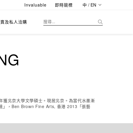
Invaluable
即時競標
中 / EN
拍賣及私人洽購
NG
08年獲北京大學文學碩士。現居北京。為當代水墨漸
rown Fine Arts, 香港 2013「張藝