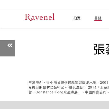
拍賣
目錄
張
生於陝西，從小隨父親張修彪學習傳統水墨，2001
受矚目的優秀女藝術家。 精選展覽： 2014「玉臺新詠
蓉、Constance Fong水墨畫展」，中國陶瓷公