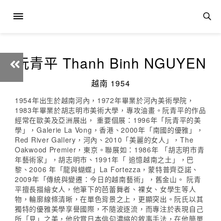
阮青平 Thanh Binh NGUYEN
越南 1954
1954年出生於越南河內，1972年畢業於河內美術學院，
1983年畢業於胡志明市美術大學，專攻油畫。阮青平的作品
經常在歐美及亞洲展出， 重要個展：1996年「阮青平的美
學」，Galerie La Vong，香港、2000年「南國的優雅」，
Red River Gallery，河內、2010「美麗的女人」，The
Oakwood Premier，東京。聯展如：1986年 「胡志明市青
年藝術家」，胡志明市、1991年「 追憶越南之土」，巴
黎、2006 年「龍與蝴蝶」La Fortezza，蒙特普齊亞諾、
2009年「傳統與變遷：今日的越南藝術」，舊金山。 阮青
平擅長描繪女人，他筆下的芭蕾舞者、裸女、女學生等人
物，輪廓線條清晰，在單色背景之上，更顯突出。阮氏以其
獨特的優雅美學享譽國際，不隨波逐流，而專注於表現自己
所「見」之美，他欣賞日本俳句濃縮的敘事手法，在他簡單