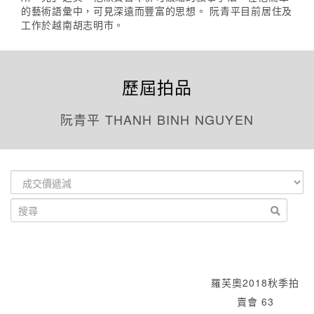
的藝術語彙中，可見深遠而豐富的思想。 阮青平目前居住及
工作於越南胡志明市。
歷屆拍品
阮青平 THANH BINH NGUYEN
羅芙奧2018秋季拍
賣會 63