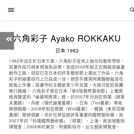
六角彩子 Ayako ROKKAKU
日本 1982
1982年出生於日本千葉，六角彩子從未上過任何藝術學校，
其畫作技巧與本領皆為自學，並從2002年起正式開啟其繪畫
創作之路，目前已在日本的許多藝術節上展出了作品。六角
彩子的繪畫技巧上已自成一派。她空手運用丙烯酸樹脂漆在
紙板上作畫；其畫作的主題是青少年兒童，大部分從近距離
進行描繪。 六角彩子曾在日本「第9屆藝祭藝術節」上獲頒
極具聲望的「後藤明男賞」獎。於2007年分別在荷蘭（德萊
夫畫廊）、丹麥（現代繪畫畫廊）、日本（Teo畫廊）等地
舉辦個展，2008年則在德國（Wild畫廊）、韓國（朱莉亞娜
畫廊）舉辦個展。另外也參加過許多重要的國際藝術展，如
2007年的「科隆國際藝術展」（荷蘭）、上海、新加坡藝術
博覽會；2008年的東京、阿姆斯特丹、台北藝術博覽會。