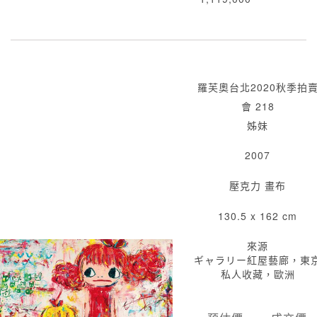
羅芙奧台北2020秋季拍
會 218
姊妹
2007
壓克力 畫布
130.5 x 162 cm
來源
ギャラリー紅屋藝廊，東
私人收藏，歐洲