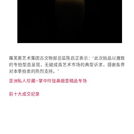
羅芙奧艺术集团古文物部总监陈启正表示：“此次拍品以雅致
的专拍型态呈现，无疑成爲艺术市场的典型䜣求，感谢各界
对本季拍卖的热烈支持。”
亚洲私人珍藏─掌中玲珑鼻烟壶精品专场
前十大成交纪录