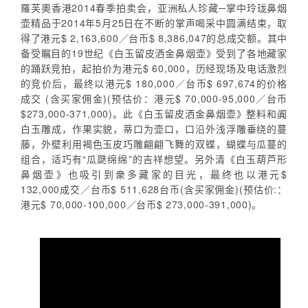
羅芙奧香港2014春季拍卖会，亚洲私人珍藏─掌中玲珑鼻烟
壶精品于2014年5月25日在不断的掌声喝采中圆满结束，取
得了港元$ 2,163,600／台币$ 8,386,047的总成交额。其中
备受瞩目的19世纪《白玉留皮洒金鼻烟壶》受到了各地藏家
的踊跃竞拍，起拍价为港元$ 60,000，历经现场及电话激烈
的竞价后，最终以港元$ 180,000／台币$ 697,674的价格
成交 (含买家佣金)(预估价：港元$ 70,000-95,000／台币
$273,000-371,000)。此《白玉留皮洒金鼻烟壶》整料和阗
白玉雕成，作果实貌，蒂口为壶口，口沿外浅浮雕垂绕的蔓
藤，外壁利用褐色玉皮巧雕翩翩飞舞的双蝶，蝴蝶与瓜蔓的
组合，适巧有“瓜瓞绵绵”的吉祥想望。另外清《白玉葫芦形
鼻烟壶》也吸引到衆多藏家的目光，最终也以港元$
132,000成交／台币$ 511,628台币(含买家佣金)(预估价:：
港元$ 70,000-100,000／台币$ 273,000-391,000)。