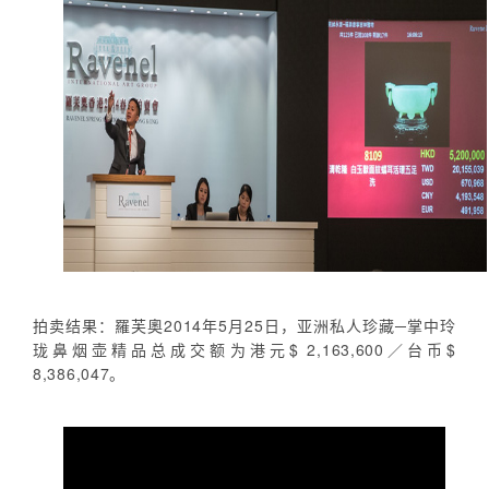
拍卖结果：羅芙奧2014年5月25日，亚洲私人珍藏─掌中玲
珑鼻烟壶精品总成交额为港元$ 2,163,600／台币$
8,386,047。