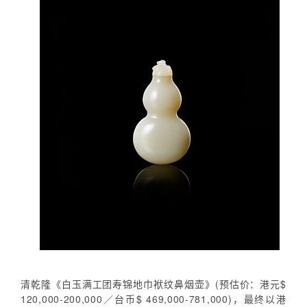
清乾隆《白玉满工团寿锦地巾袱纹鼻烟壶》(预估价：港元$
120,000-200,000／台币$ 469,000-781,000)，最终以港