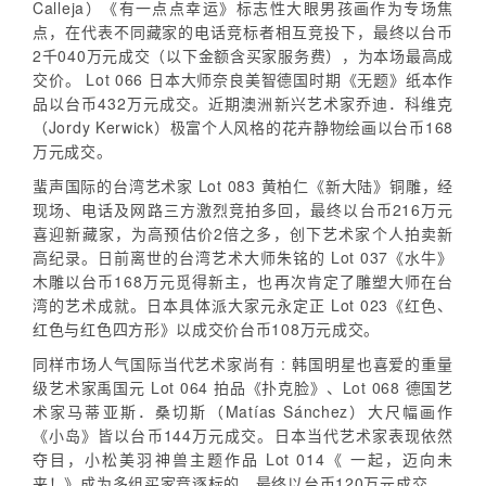
Calleja）《有一点点幸运》标志性大眼男孩画作为专场焦
点，在代表不同藏家的电话竞标者相互竞投下，最终以台币
2千040万元成交（以下金额含买家服务费），为本场最高成
交价。 Lot 066 日本大师奈良美智德国时期《无题》纸本作
品以台币432万元成交。近期澳洲新兴艺术家乔迪．科维克
（Jordy Kerwick）极富个人风格的花卉静物绘画以台币168
万元成交。
蜚声国际的台湾艺术家 Lot 083 黄柏仁《新大陆》铜雕，经
现场、电话及网路三方激烈竞拍多回，最终以台币216万元
喜迎新藏家，为高预估价2倍之多，创下艺术家个人拍卖新
高纪录。日前离世的台湾艺术大师朱铭的 Lot 037《水牛》
木雕以台币168万元觅得新主，也再次肯定了雕塑大师在台
湾的艺术成就。日本具体派大家元永定正 Lot 023《红色、
红色与红色四方形》以成交价台币108万元成交。
同样市场人气国际当代艺术家尚有 : 韩国明星也喜爱的重量
级艺术家禹国元 Lot 064 拍品《扑克脸》、Lot 068 德国艺
术家马蒂亚斯．桑切斯（Matías Sánchez）大尺幅画作
《小岛》皆以台币144万元成交。日本当代艺术家表现依然
夺目，小松美羽神兽主题作品 Lot 014《 一起，迈向未
来！》成为多组买家竞逐标的，最终以台币120万元成交。