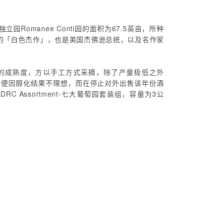
独立园Romanee Conti园的面积为67.5英亩，所种
园中唯一的「白色杰作」，也是美国杰佛逊总统，以及名作家
完全的成熟度，方以手工方式采摘，除了产量极低之外
992便因醇化结果不理想，而在停止对外出售该年份酒
DRC Assortment-七大葡萄园套装组，容量为3公