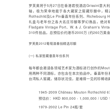
罗芙奥将于5月27日在香港君悦酒店Grissin
轴，极为荣幸地能于各大藏家之窖藏珍酿中，精选出
Rothschild及Le Pin垂直年份系列、Richebourg He
礼盒与老年份之各大名庄珍酿等梦幻逸品，绝对精采可期。另有多个近
Fladgate Vintage Port、W. & J.
310件拍品，总预估价约港币2000万 (约260万美金
罗芙奥2012葡萄酒春拍精选珍酿
(一) 私家窖藏垂直年份系列
每年都会邀请各领域艺术家为酒标进行创作的Mout
用两种不同酒标，亦包含在本次拍品中。垂直年份系列搜
台湾私人窖藏，储存状况佳，是难得一见的珍稀收
1945-2009 Château Mouton Rothschild 
预估价：HKD 800,000 - 1,000,000 / USD 1
1979-2002 Le Pin 24瓶/套