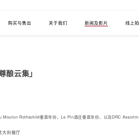
购买与售出
关于我们
新闻及影片
线上
「尊酿云集」
uton Rothschild垂直年份、Le Pin酒庄垂直年份、以及DRC Assor
i 意大利餐厅