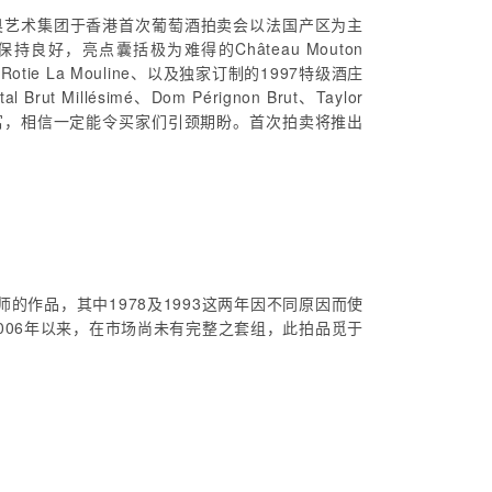
罗芙奥艺术集团于香港首次葡萄酒拍卖会以法国产区为主
，亮点囊括极为难得的Château Mouton
、Côte Rotie La Mouline、以及独家订制的1997特级酒庄
llésimé、Dom Pérignon Brut、Taylor
品项质量完整丰富，相信一定能令买家们引颈期盼。首次拍卖将推出
的作品，其中1978及1993这两年因不同原因而使
自2006年以来，在市场尚未有完整之套组，此拍品觅于