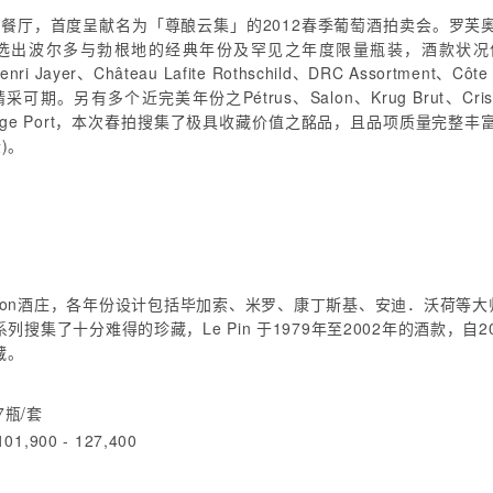
i意大利餐厅，首度呈献名为「尊酿云集」的2012春季葡萄酒拍卖会。
波尔多与勃根地的经典年份及罕见之年度限量瓶装，酒款状况保持良好
nri Jayer、Château Lafite Rothschild、DRC Assortment
完美年份之Pétrus、Salon、Krug Brut、Cristal Brut Mi
 Graham's Vintage Port，本次春拍搜集了极具收藏价值之酩品，且
)。
on酒庄，各年份设计包括毕加索、米罗、康丁斯基、安迪．沃荷等大师
集了十分难得的珍藏，Le Pin 于1979年至2002年的酒款，
藏。
67瓶/套
01,900 - 127,400