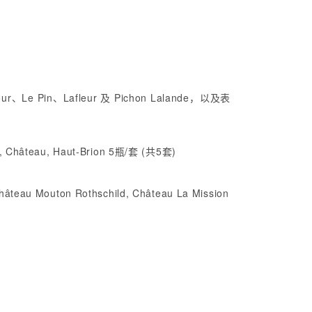
、Lafleur 及 Pichon Lalande，以及表
r, Château, Haut-Brion 5瓶/套 (共5套)
âteau Mouton Rothschild, Château La Mission