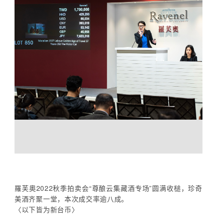
羅芙奧2022秋季拍卖会“尊酿云集藏酒专场”圆满收槌，珍奇
美酒齐聚一堂，本次成交率逾八成。
〈以下皆为新台币〉