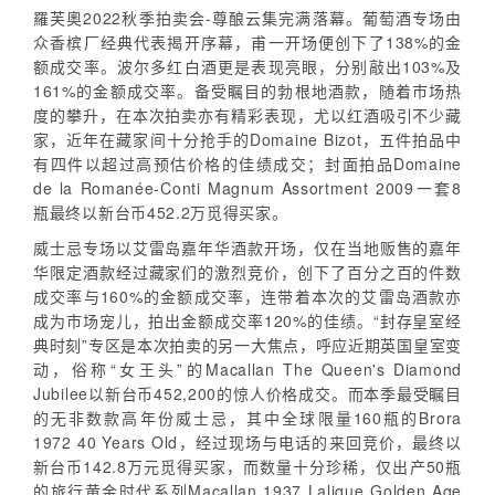
羅芙奧2022秋季拍卖会-尊酿云集完满落幕。葡萄酒专场由
众香槟厂经典代表揭开序幕，甫一开场便创下了138%的金
额成交率。波尔多红白酒更是表现亮眼，分别敲出103%及
161%的金额成交率。备受瞩目的勃根地酒款，随着市场热
度的攀升，在本次拍卖亦有精彩表现，尤以红酒吸引不少藏
家，近年在藏家间十分抢手的Domaine Bizot，五件拍品中
有四件以超过高预估价格的佳绩成交；封面拍品Domaine
de la Romanée-Conti Magnum Assortment 2009一套8
瓶最终以新台币452.2万觅得买家。
威士忌专场以艾雷岛嘉年华酒款开场，仅在当地贩售的嘉年
华限定酒款经过藏家们的激烈竞价，创下了百分之百的件数
成交率与160%的金额成交率，连带着本次的艾雷岛酒款亦
成为市场宠儿，拍出金额成交率120%的佳绩。“封存皇室经
典时刻”专区是本次拍卖的另一大焦点，呼应近期英国皇室变
动，俗称“女王头”的Macallan The Queen's Diamond
Jubilee以新台币452,200的惊人价格成交。而本季最受瞩目
的无非数款高年份威士忌，其中全球限量160瓶的Brora
1972 40 Years Old，经过现场与电话的来回竞价，最终以
新台币142.8万元觅得买家，而数量十分珍稀，仅出产50瓶
的旅行黄金时代系列Macallan 1937 Lalique Golden Age