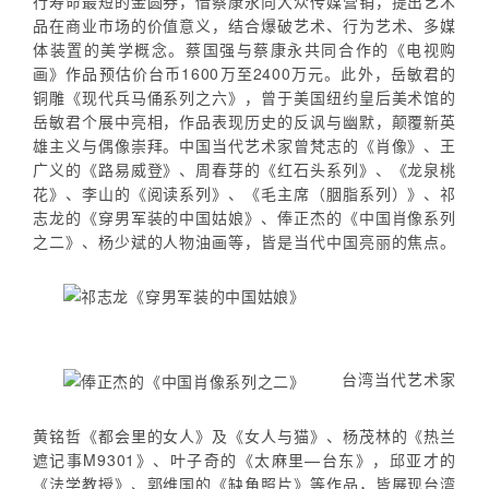
行寿命最短的金圆券，借蔡康永向大众传媒营销，提出艺术
品在商业市场的价值意义，结合爆破艺术、行为艺术、多媒
体装置的美学概念。蔡国强与蔡康永共同合作的《电视购
画》作品预估价台币1600万至2400万元。此外，岳敏君的
铜雕《现代兵马俑系列之六》，曾于美国纽约皇后美术馆的
岳敏君个展中亮相，作品表现历史的反讽与幽默，颠覆新英
雄主义与偶像崇拜。中国当代艺术家曾梵志的《肖像》、王
广义的《路易威登》、周春芽的《红石头系列》、《龙泉桃
花》、李山的《阅读系列》、《毛主席（胭脂系列）》、祁
志龙的《穿男军装的中国姑娘》、俸正杰的《中国肖像系列
之二》、杨少斌的人物油画等，皆是当代中国亮丽的焦点。
台湾当代艺术家
黄铭哲《都会里的女人》及《女人与猫》、杨茂林的《热兰
遮记事M9301》、叶子奇的《太麻里—台东》，邱亚才的
《法学教授》、郭维国的《缺角照片》等作品，皆展现台湾