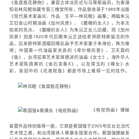
《鱼盘瓶花静物》，兼容立体派形式与马蒂斯画风，为香港
知名林风眠收藏专家三槐堂所有，作品曾收录于1988年出版
《现代美术家画论．作品．生平—林风眠》画集；两幅朱沅
芷旧金山时期油画《加州风景》、《戴帽的女人》，为本次
拍卖的亮点，《戴帽的女人》为朱沅芷女儿旧藏，而《加州
风景》则是1920年代后期朱沅芷送给老师欧特斯留念的作
品，后来欧特斯遗孀回赠此画予艺术家妻子朱海伦，殊为难
得；中国第一代油画家关良的《卑尔根风景》、卫天霖的
《鱼》，台湾前辈艺术家席德进的油画《女士》，海外华人
艺术家陈荫罴的《金石变奏X》，以及常玉的《裸女》水
彩，吴冠中的《花港观鱼》都是市场上难得一见的佳作。
《电视购画》爆破
装置作品特别值得一提，它原是蔡国强于2005年应台北当代
艺术馆之邀，和台湾媒体人蔡康永提案合作。蔡国强爆破发