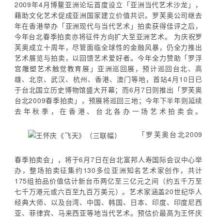
2009年4月博鳌亚洲论坛首度设立「亚洲当代艺术沙龙」，
藉助文化艺术促成亚洲国家建立价值共识。罗芙奥公司继去
年在香港举办「亚洲现代与当代艺术」拍卖获得佳评之后，
今年台北春季拍卖亦将征件方向扩大至亚洲艺术。 为庆祝罗
芙奥成立十周年，尽管面临全球性的金融风暴，仍全力推出
艺术展览与拍卖，以回馈艺术爱好者。今年全力赞助「罗浮
宫雕塑艺术触觉教育展」亚洲巡回展，预计巡回台北、高
雄、北京、武汉、杭州、香港、澳门等地，首站4月10日已
于台北国立历史博物馆盛大开幕；而6月7日则推出「罗芙奥
台北2009春季拍卖」，预展将巡回三地；今年下半年则延续
去年秋季，在香港、台北各办一场艺术拍卖会。
「罗芙奥台北2009
春季拍卖会」，将于6月7日在台北富邦人寿国际会议中心举
办，整场拍卖征集约130多位亚洲知名艺术家创作，共计
175组拍品价值估计新台币两亿至三亿元之间（约五千万至
七千万港元或六百至九百万美元）。艺术家涵盖20世纪华人
经典大师、以及台湾、中国、韩国、日本、印度、印度尼西
亚、菲律宾、马来西亚等地当代艺术。预估价最高为王怀庆