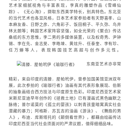
艺术家细腻视角与丰富表现，李真的雕塑作品《雪峰仙
踪》、《无心海》，撷取东西美学特长，别具特色。东北亚
的当代艺术也各显风格，日本艺术家参拍者有天野喜孝、山
本麻友香、日野之彦、六角彩子、饭田桐子、平久弥、鸟井
林太朗等；韩国艺术家阵容坚强，如全光荣的《聚合》传达
桑纸的东方思惟，李二男的多媒体装置，以及权奇秀、尹钟
锡、李在先、金志旻、李皓堜、黄炫升、任泰奎、李有珍、
任万爀等人，表现韩国技艺高超与创作多元性。
东南亚艺术亦非常
精彩，来自印度的清滕．屋帕玳伊，曾参加国美馆亚洲双年
展，此次参拍的《瑜珈行者》油画有其代表形象展现、伯斯
的抽象画结合西方技法与印度原生色彩。印度尼西亚艺术家
米斯尼亚迪早年创作的《拯救土地》已有漫画式黑色幽默之
脉络；普尔诺莫的《孤立的婴孩》以刺青孩童暗寓真实社会
潜藏的暴力；阿格斯．苏瓦吉的油画《游泳》、《舞扇的男
人》，布迪．库斯塔托的《颠倒看世界》，都藉由绘画传达
印度尼西亚当代社会须面对的严肃议题，值得细细品味。