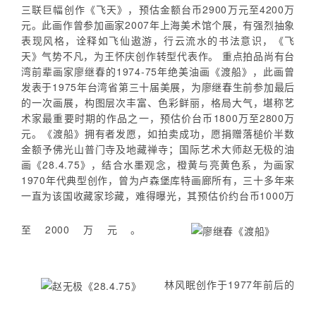
三联巨幅创作《飞天》，预估金额台币2900万元至4200万
元。此画作曾参加画家2007年上海美术馆个展，有强烈抽象
表现风格，诠释如飞仙遨游，行云流水的书法意识，《飞
天》气势不凡，为王怀庆创作转型代表作。 重点拍品尚有台
湾前辈画家廖继春的1974-75年绝美油画《渡船》，此画曾
发表于1975年台湾省第三十届美展，为廖继春生前参加最后
的一次画展，构图层次丰富、色彩鲜丽，格局大气，堪称艺
术家最重要时期的作品之一，预估价台币1800万至2800万
元。《渡船》拥有者发愿，如拍卖成功，愿捐赠落槌价半数
金额予佛光山普门寺及地藏禅寺；国际艺术大师赵无极的油
画《28.4.75》，结合水墨观念，橙黄与亮黄色系，为画家
1970年代典型创作，曾为卢森堡库特画廊所有，三十多年来
一直为该国收藏家珍藏，难得曝光，其预估价约台币1000万
至2000万元。
林风眠创作于1977年前后的