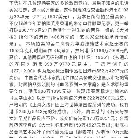
下势》在几位现场买家的多轮激烈竞拍，最后不知名的电话
买家拍走，连同买方佣金，这件铜雕的成交金额约港币2103
万3248元（271万1507美元），为本日所有拍品最高价，
不仅超越今年春拍羅芙奧香港的朱铭单件雕塑纪录，更一举
打破2007年5月27日香港佳士得朱铭的两件一组的《大对
招》所创下的港币1488万元的「艺术家全球拍场行情纪
录」。 本场拍卖的第二高价为华裔法籍艺术家赵无极的
1952年克利时期画作《风景》，拍出港币1186万7008元的
高价，其他两幅赵无极的画作也拍出佳绩：1955年《被遗忘
的花园》港币398万9770元易主，千禧年创作的
《27.12.00》也为赵无极近期作品拍出港币552万4297元的
高价。 中国当代艺术家的几件作品高价成交也显示市场的需
求，封面拍品张晓刚的《血缘系列－大家庭》是艺术家的重
要创作，港币986万1893元被一位现场买家标走；徐冰的
《文字山水》以高于预估价两倍的港币322万2506元成交；
严培明的《上海女孩》因上海世博法国馆系列的成功，也有
港币245万5243元的好成绩。此外，周春芽的《石头与裸
女》早期作品反应不俗，成交价有港币178万0051元；台湾
雕塑家李真的《大士》铜雕港币153万4527元售出；封底拍
品台湾艺术家叶子奇的漂亮油画《野姜花》从港币19万元起