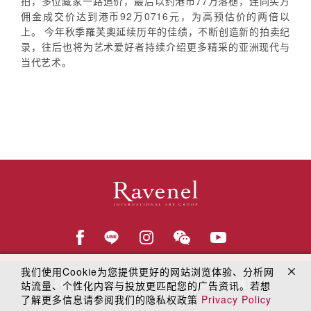
拍，多位藏家一路追价，最后以约港币77万落槌，连同买方
佣金成交价达到港币92万0716元，为高预估价的两倍以
上。 今年秋季羅芙奧延续历年的佳绩，不断创造新的拍卖纪
录，往后也将为艺术爱好者持续介绍更多精采的亚洲现代与
当代艺术。
我们使用Cookie为您提供更好的网站浏览体验、分析网
© 2018
罗芙奥艺术集团
在线隐私权保护政策
站流量、个性化内容与投放更匹配您的广告资讯。若想
了解更多信息请参阅我们的隐私权政策
Privacy Policy