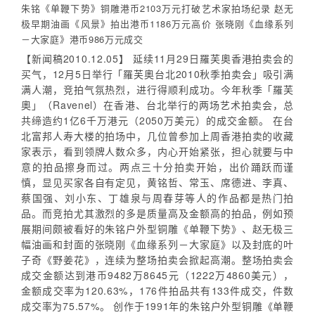
朱铭《单鞭下势》铜雕港币2103万元打破艺术家拍场纪录 赵无
极早期油画《风景》拍出港币1186万元高价 张晓刚《血缘系列
－大家庭》港币986万元成交
【新闻稿2010.12.05】 延续11月29日羅芙奧香港拍卖会的
买气，12月5日举行「羅芙奧台北2010秋季拍卖会」吸引满
满人潮，竞拍气氛热烈，进行得顺利成功。今年秋季「羅芙
奧」（Ravenel）在香港、台北举行的两场艺术拍卖会，总
共缔造约1亿6千万港元（2050万美元）的成交金额。 在台
北富邦人寿大楼的拍场中，几位曾参加上周香港拍卖的收藏
家表示，看到领牌人数众多，内心开始紧张，担心就要与中
意的拍品擦身而过。两点三十分拍卖开始，出价踊跃而谨
慎，显见买家各自有定见，黄铭哲、常玉、席德进、李真、
蔡国强、刘小东、丁雄泉与周春芽等人的作品都是热门拍
品。而竞拍尤其激烈的多是质量高及金额高的拍品，例如预
展期间颇被看好的朱铭户外型铜雕《单鞭下势》、赵无极三
幅油画和封面的张晓刚《血缘系列－大家庭》以及封底的叶
子奇《野姜花》，连续为整场拍卖会掀起高潮。整场拍卖会
成交金额达到港币9482万8645元（1222万4860美元），
金额成交率为120.63%，176件拍品共有133件成交，件数
成交率为75.57%。 创作于1991年的朱铭户外型铜雕《单鞭