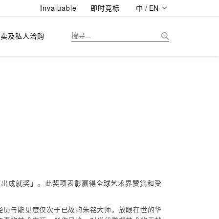
Invaluable
即时竞标
中 / EN
拍卖及私人洽购
术杰出成就奖」。此奖项表彰赢得全球艺术界赞赏和受
。
经历与能见度仅次于已故的朱铭大师。放眼在世的华