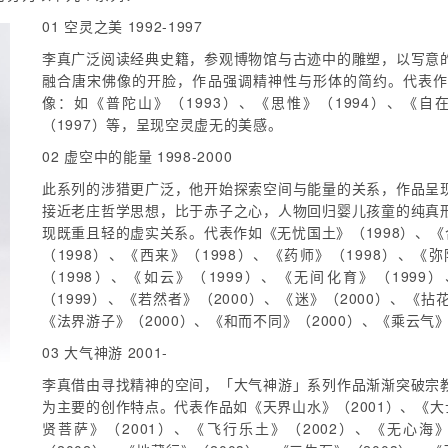
01 空灵之美 1992-1997
李真广泛阅读经典史籍，参观博物馆与古迹中的雕塑，以写意
融合唐宋佛像的开脸，作品强调精神性与形体的简约。代表
像：如《普陀山》（1993）、《思惟》（1994）、《自在
（1997）等，呈现空灵虚无的美感。
02 虚空中的能量 1998-2000
此系列的涉猎更广泛，他开始探索空间与能量的关系，作品呈
接近老庄哲学思想，比于赤子之心，人物回归婴儿孩童的纯真
现既重且轻的虚实关系。代表作如《无忧国土》（1998）、《合
（1998）、《西来》（1998）、《药师》（1998）、《
（1998）、《如云》（1999）、《无间化育》（1999
（1999）、《若然者》（2000）、《迷》（2000）、《拈
《法界游子》（2000）、《和而不同》（2000）、《乘云气》
03 大气神游 2001-
李真借由寻找精神的空间，「大气神游」系列作品渐渐突破宗
为主要的创作特点。代表作品如《天界山水》（2001）、《大士
贤菩萨》（2001）、《飞行乐土》（2002）、《无心海》