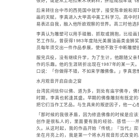
很好；或是从工地捡来木块剩料，拼组成战车或飞
后来转往台中市的西苑国中就学，接受陈幸婉和郑
画的天赋，李真进入大甲高中美工科学习。高中时
易表达自我，融入他所欲观察的世界。高三时他选择
李真认为雕塑可以用手碰触、抓取或拥抱，比绘画
艺工作队，曾获得1983年度陆光美展油画类金狮
员每年须交出一件作品参展，使他不致于中断雕塑
服完兵役，没有继续升学，为了生计，他跟随父亲
作的乐趣。他的生涯转折出现在1987年的某一
口说：「你做得不错，不如来学雕佛像。」李真思
水月观音开启自由之窗
台湾民间信仰以佛、道为多，到处有庙宇佛寺，佛
时期，李真也躬逢其盛。早期的佛像雕刻有既定的
把它们当作工艺品。与生具来的叛逆因子，他一心
「那时候的我很矛盾，因为修造佛像的时候是应该
创作是很私人的，里面要有我的经验、感悟⋯⋯
久。从这时起，我的作品开始『传统』『当代』双
坐在月亮上的，我是第一个将水月观音形式改变的