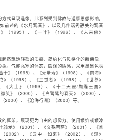
的方式呈现造像。此系列受到佛教与道家思想影响，
作如前述的《水月观音》，以及几件端秀静美的观音
》（1995）、《一叶》（1996）、《未来佛》
现超然飘逸轻盈的质感，简约化与风格化的新佛像。
形象。气能充塞的体态，圆润的质感，采用墨黑色表
十》（1998）、《无量寿》（1998）、《南海》
弥陀》（1998）、《三觉者》（1998）、《世尊》
）、《大士》（1999）、《十二天罡/蝴蝶王国》
花微笑》（2000）、《白鹭鸶的春天》（2000）、
（2000）、《沧海行洲》（2000）等。
教的框架，展现更为自由的想像力。使用银箔或银漆
骑龙》（2001）、《文殊菩萨》（2001）、《普
（2002）、《云中一如来》（2002）、《观》