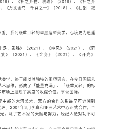
2016）、《神之弃物．璎珞》（2018）、《神之弃
8）、《万丈金乌．千葵之一》（2018）、《狂狷．叙
神游」系列既重且轻的墨黑造型美学，心境更为逍遥
十足．乘胜》（2021）、《咤风》（2021）、《奇
宴》（2021）、《金身》（2021）、《开光》
术美学，终于能以其独特的雕塑语言，在今日国际艺
艺术思维，形成了「能量充满」、「既重又轻」的标
术市场上展现了高度的收藏价值，享誉国际。
是中部的大河美术，双方的合作关系最早可追溯到
代理。2004年3月李真和亚洲艺术中心正式合作，至
发光，除了艺术家的天赋与努力，经纪人绝对功不可