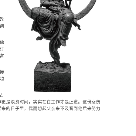
改
创
佛
订
富
接
越
占
作更是浪费时间，实实在在工作才是正道。这份悲伤
后来的日子里，偶而想起父亲来不及看到他后来努力