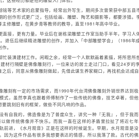
机，这些经历都是他的雕塑入门体验。
琼铭等艺术家的启蒙指导，经常出外写生，期间多次曾荣获中部五县
期的创作形式更广泛，包括绘画、雕塑、陶艺和摄影等，都要涉猎。
主修雕塑，在黄步青等教师的教导，直至1981年高中毕业。
更直接，更有力量。毕业后在谢栋梁雕塑工作室当助手半年，学习人
奖。退伍后继续精进雕塑的创作，并加入「中部雕塑学会」（1986
创作。
帮忙装潢建材工作。闲暇之余，经常一个人默默画着素描，将所思所
天。建材行隔壁是佛像雕刻行，一位来访的居士走过门口，看见24岁的
惟之后，同意从佛像雕刻做起，先借此谋生养家糊口，再找机会达成
像雕刻有一定的市场需求，而1990年代台湾佛像雕刻外销世界达到极
模式，虽然李真也跟着师傅制作了一些传统的佛像，技艺卓著，但他
想要跳刻旧有的框架，做些不同凡响的作品。
没有自我的，佛造像是为了普度众生，讲究一种『无我』，但于我而
所以做传统佛像并不快乐。而我一直在这样的矛盾里拉扯了将近七年
轨前进，《水月观音》正是在这样的时候诞生。早期，水月观音是没
。因为这件作品有很多我想要表达的情感，所以我落了款。古代的佛