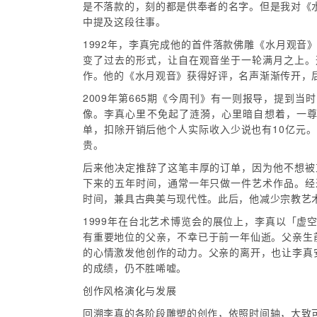
是不落款的，刻的都是供奉者的名字。但是我对《
中提及这段往事。
1992年，李真完成他的首件落款佛雕《水月观
变了过去的形式，让自在观音坐于一轮满月之上。
作。他的《水月观音》获得好评，名声渐渐传开，
2009年第665期《今周刊》有一则报导，提到
像。李真心里不免起了涟漪，心里暗自想着，一尊
单，扣除开销后他个人实际收入少说也有10亿元
贵。
后来他决定推辞了这笔丰厚的订单，因为他不想被
下来的五年时间，通常一年只做一件艺术作品。经
时间，兼具古典美与现代性。此后，他减少宗教艺
1999年在台北艺术博览会的展位上，李真以「
有重要地位的父亲，不幸已于前一年仙逝。父亲生
的心情激发他创作的动力。父亲的离开，也让李真
的成绩，仍不胜唏嘘。
创作风格演化与发展
回溯李真的各阶段雕塑的创作，依照时间轴，大致