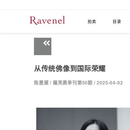
拍卖
目录
从传统佛像到国际荣耀
陈惠黛 /
羅芙奧季刊第50期 /
2025-04-02