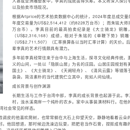
人甚或亚洲雕塑家中，李真的成就拔得头筹。本文将深入探讨
以及拍卖市场现况。
根据Artprice的艺术拍卖数据中心的统计，2024年度总成交量的
年度交易量为US$2,514,412（约8228万台币）；而朱铭大师排
万台币）。李真目前的最高拍卖纪录是《大士骑龙》铜雕，202
（US$2,316,168）成绩，相对于朱铭的《单鞭下势》铜雕
（US$2,711,507）（汇率换算各以当时汇率计算）的天价。
辈李真的艺术行情颇具有潜力。
多年前李真经常往来于台中与上海生活，探寻文化经典传统，
义的山间，一处以「隐辰山居」为名的庄园。山居庄园规划有
国土》、《大士骑龙》、《天阙轻舟》、《清风云露》等错落
袅袅，简洁素朴的当代建筑伫立其中，宛如人间仙境。
成长背景与创作渊源
长期生活与工作于台湾中部，李真的成长背景也起源于此。李真
村，浊水溪南岸一个纯朴的农乡。家中从事装潢材料行。在他
台湾社会常见的样态。
性调皮的他喜欢爬树，也常常躺在大石上仰望天空，静静地看着云朵
好。他回想道，那时候边洗澡边玩耍，把肥皂当作石膏，捏抠成有趣