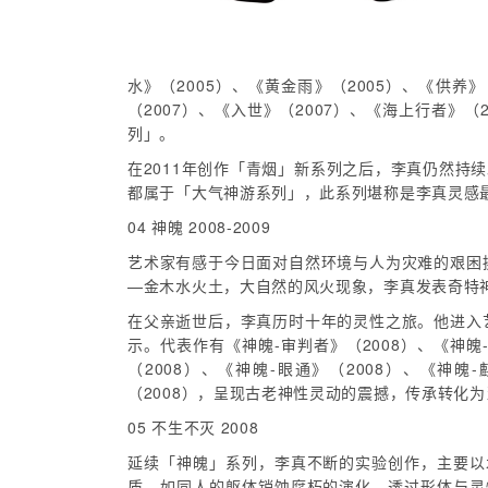
水》（2005）、《黄金雨》（2005）、《供养》
（2007）、《入世》（2007）、《海上行者》（
列」。
在2011年创作「青烟」新系列之后，李真仍然持续发
都属于「大气神游系列」，此系列堪称是李真灵感
04 神魄 2008-2009
艺术家有感于今日面对自然环境与人为灾难的艰困
—金木水火土，大自然的风火现象，李真发表奇特
在父亲逝世后，李真历时十年的灵性之旅。他进入
示。代表作有《神魄-审判者》（2008）、《神魄-
（2008）、《神魄-眼通》（2008）、《神魄-
（2008），呈现古老神性灵动的震撼，传承转化
05 不生不灭 2008
延续「神魄」系列，李真不断的实验创作，主要以
质，如同人的躯体销蚀腐朽的演化。透过形体与灵