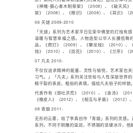
《神魄-摄心者木制骨架》（2008）、《破天风》
架》（2008）、《眼识》（2008）、《耳识》（2
06 天燧 2009-2010
「天燧」系列为艺术家平日见家中佛堂的灯烛有感
温暖与智慧幸福之感。人物造型以华人长腰低臀
品，《燃灯》（2009）、《攀龙烛》（2010）、
烛》（2010）、《捻花》（2010）、《兰亭》（2
07 凡夫 2010-
不仅仅追求精神的能量、灵性与愉悦，艺术家也关
习气。」「凡夫」系列关注世俗与人性深层世界的
糙干裂的表皮，粗俗的表情，描绘凡夫俗子的样貌
代表作有《吞吐洪荒》（2010）、《金汤》（201
《橡皮人》（2012）、《相互与矛盾》（2012）
08 青烟 2011-
无形的云雾，给了李真创作「青烟」系列的灵感。
系列，不同于铜雕的温润，不锈钢的坚硬冰冷，他