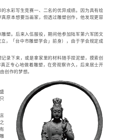
市的水彩写生竞赛一、二名的优异成绩。因为具有绘
李真原本想要当画家，但透过雕塑创作，他发现更容
体雕塑。后来入伍服役，期间他参加陆军第六军团文
年成立，「台中市雕塑学会」前身），由于学会规定成
想记录下来，或是拿家里的材料随手捏泥塑，摸索创
李真正专心地做着雕塑，在旁观察许久，后来居士开
自由创作的梦想。
盛
只
言
之
有
雕