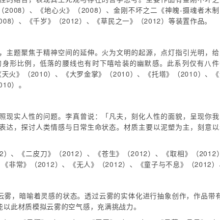
（2008）、《地心火》（2008）、金刚不坏之二《神魄-摄魂者木
008）、《千岁》（2012）、《草民之一》（2012）等装置作品。
，主题聚焦于精神空间的延伸。火为文明的起源，点灯指引光明，给
的身形比例，低落的腰线也有时下嘻哈装的幽默感。此系列仅有八件
《天火》（2010）、《大罗金掌》（2010）、《托塔》（2010）、
010）。
照现实人性的问题。李真曾说：「凡夫，刻化人性的面貌，呈现你我
表达，探讨人类情感与日常生命状态。材质主要以泥塑为主，刻意以
。
2）、《二皮刀》（2012）、《苍生》（2012）、《取相》（2012
、《非常》（2012）、《无人》（2012）、《童子与不息》（2012）
云雾，暗喻着灵感的状态。透过云雾的实体化进行抽象创作，作品带
能以此材质模拟云雾的空气感，充满挑战力。