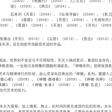
（2002）、《地藏行》（2003）、《三生石》（2003）、
旅》（2003）、《两忘》（2004）。
后来的《天音》（2004）、《仙境寻幽》（2004）、《影沉
（2006）、《糜糜》（2006）、《灵思》（2006）、《天阙轻舟
2008）、《菩提》（2008）、《天池》（2008）、《浮光》（20
展出《天空》（2012）、《云游》（2012）、《思念》（2012）
最丰沛，且在拍卖市场最受欢迎的作品。
挑战，世界的不安定与不可预知性，天灾人祸的意识，重视社会存在
神像造相，一反他过去铜雕的圆融和谐姿态，「神魄系列」显得张扬
艺术与精神修行的阶段，由心灵深处召唤出的「神魄」系列，震撼人
摄心者》（2008）、《神魄-摄魂者》（2008）、《神魄-风神》（2
麒麟》（2008）、《神魄-朱雀》（2008）、《神魄-玄武》（2
为当代艺术的张力。
木头为骨架，加上绳索、陶土，长时间的氧化或烧灼后的形体。木头
性的结合，表现其生死观与存在的哲学思考。主要作品有金刚不坏之