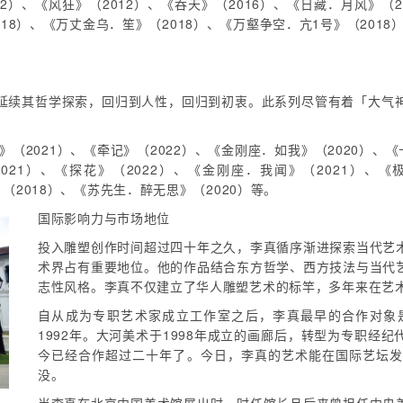
2）、《风狂》（2012）、《吞天》（2016）、《日藏．月风》（
18）、《万丈金乌．笙》（2018）、《万壑争空．亢1号》（201
延续其哲学探索，回归到人性，回归到初衷。此系列尽管有着「大气
（2021）、《牵记》（2022）、《金刚座．如我》（2020）、《
021）、《探花》（2022）、《金刚座．我闻》（2021）、《极
》（2018）、《苏先生．醉无思》（2020）等。
国际影响力与市场地位
投入雕塑创作时间超过四十年之久，李真循序渐进探索当代艺
术界占有重要地位。他的作品结合东方哲学、西方技法与当代
志性风格。李真不仅建立了华人雕塑艺术的标竿，多年来在艺
自从成为专职艺术家成立工作室之后，李真最早的合作对象
1992年。大河美术于1998年成立的画廊后，转型为专职经纪
今已经合作超过二十年了。今日，李真的艺术能在国际艺坛
没。