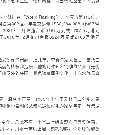
李真的艺术生涯、创作风格、对当代雕塑艺术的贡献
全球排名（World Ranking），李真占第412位，
名第382位，年度交易量US$2,684,088（约8784
1年4月缔造台币6497万元或1797.5万港元
于2010年12月拍出台币8224万元或2103万港元
后
激发创作的灵感。近几年，李真与家人幽居于苗栗三
美丽的植被和造景，他的几件知名铜雕作品如《无忧
于山屋外的庄园，景色随着四季变化，山岚水气云雾
，原名李正富。1963年出生于云林县二仑乡来惠
的印象中当时的父亲总是忙碌地为家庭奔走，母亲是
的变化，乐此不疲。小学二年级发现自己喜爱涂鸦，
的小人，用水一抹后肥皂上模糊的脸，软呼呼的触感