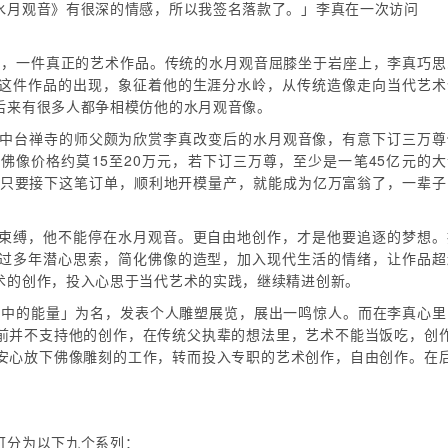
水月观音》有很深的情感，所以我签名落款了。」李真在一次访问
音》，一件真正的艺术作品。传统的水月观音屈膝坐于岩座上，李真巧思
这件作品的出现，象征着他的生涯分水岭，从传统造像走向当代艺术
后来有很多人都争相模仿他的水月观音像。
当时中台禅寺的师父颇为欣赏李真改变后的水月观音像，有意下订三万尊
佛像价格约莫15至20万元，若下订三万尊，至少是一笔45亿元的大
。只要接下这笔订单，顺利地开模量产，就能成为亿万富翁了，一辈子
束缚，他不能停在水月观音。更自由地创作，才是他要追逐的梦想。
过多年潜心思索，简化佛像的造型，加入现代生活的情绪，让作品超
术的创作，投入心思于当代艺术的实践，继续精进创新。
虚空中的能量」为名，发表个人雕塑展览，展出一鸣惊人。而在李真心里
前并不支持他的创作，在传统父执辈的想法里，艺术不能当饭吃，创
安心放下佛像雕刻的工作，转而投入专职的艺术创作，自由创作。在
可分为以下九个系列：