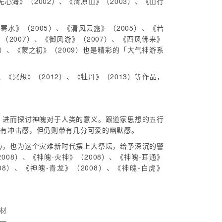
《无心海》（2002）、《清凉山》（2003）、《山行
寒水》（2005）、《清风云露》（2005）、《若
》（2007）、《御风游》（2007）、《西风佛来》
09）、《蒙之初》（2009）也是精彩的「大气神游系
、《冥想》（2012）、《牡丹》（2013）等作品，
，进而探讨神魄对于人类的意义。跟道家思想的五行
具有冲击感，但仍则带有几分可爱的幽默感。
心，也为这个灾难新时代摆上大祭坛，给予深沉的警
008）、《神魄-火神》（2008）、《神魄-耳通》
008）、《神魄-青龙》（2008）、《神魄-白虎》
材
一