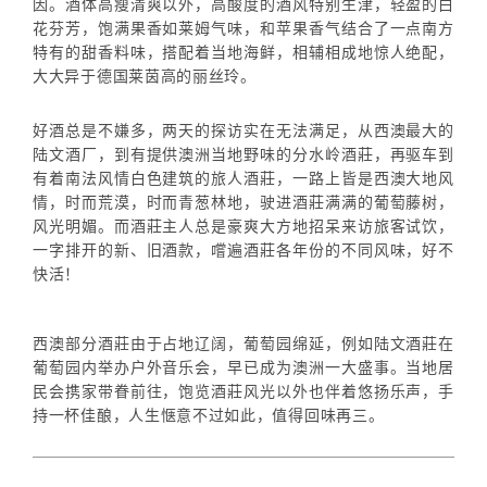
因。酒体高瘦清爽以外，高酸度的酒风特别生津，轻盈的白
花芬芳，饱满果香如莱姆气味，和苹果香气结合了一点南方
特有的甜香料味，搭配着当地海鲜，相辅相成地惊人绝配，
大大异于德国莱茵高的丽丝玲。
好酒总是不嫌多，两天的探访实在无法满足，从西澳最大的
陆文酒厂，到有提供澳洲当地野味的分水岭酒莊，再驱车到
有着南法风情白色建筑的旅人酒莊，一路上皆是西澳大地风
情，时而荒漠，时而青葱林地，驶进酒莊满满的葡萄藤树，
风光明媚。而酒莊主人总是豪爽大方地招呆来访旅客试饮，
一字排开的新、旧酒款，嚐遍酒莊各年份的不同风味，好不
快活！
西澳部分酒莊由于占地辽阔，葡萄园绵延，例如陆文酒莊在
葡萄园内举办户外音乐会，早已成为澳洲一大盛事。当地居
民会携家带眷前往，饱览酒莊风光以外也伴着悠扬乐声，手
持一杯佳酿，人生惬意不过如此，值得回味再三。