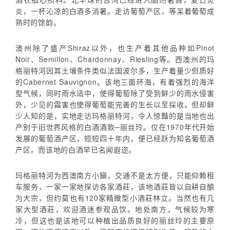
炎，一杯沁凉的白酒多消暑。走访葡萄产区，等呆着葡萄成
熟时的馀韵。
澳州除了盛产Shiraz以外，也生产着其他品种如Pinot
Noir、Semillon、Chardonnay、Riesling等。西澳州的玛
格丽特河因其土壤条件类似法国波尔多，生产着量少但质好
的Cabernet Sauvignon。该地三面环海，有着强烈的海洋
型气候，同时雨水适中，使得葡萄除了受到鲜少的雨水侵害
外，少见的霜害也使得葡萄能完善的生长以至採收。但却鲜
少人知的是，实地走访玛格丽特河，令人惊豔的是当地也出
产别于旧世界风格的白酒酒款─丽丝玲。仅在1970年代开始
发展的葡萄酒产区，短短四十年内，便已经跃为知名葡萄酒
产区，而该地的白酒早已名闻遐迩。
玛格丽特河为西澳南方小鎭，交通不是太方便，只能仰赖租
车服务，一家一家地探访各家酒莊，该地酒莊皆以自耕自酿
为大宗，但约莫也有120家精緻型小酒莊林立。当然也有几
家大型酒莊，欢迎酒迷参观品饮。地处南方，气候较为寒
冷，但这也是该地可以种植出品质良好的丽丝玲的主要原