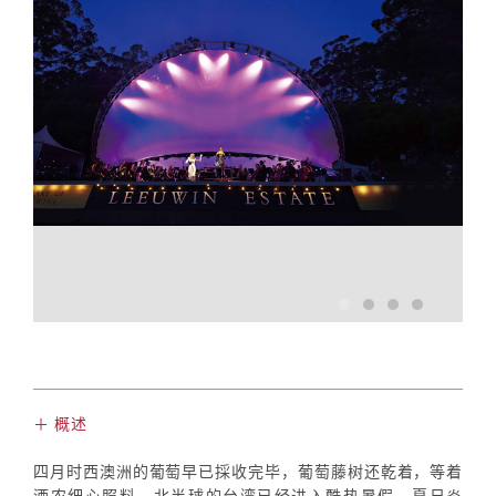
＋ 概述
四月时西澳洲的葡萄早已採收完毕，葡萄藤树还乾着，等着
酒农细心照料。北半球的台湾已经进入酷热暑假，夏日炎