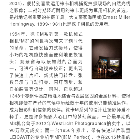
2004)，便特别喜爱运用徕卡相机捕捉拍摄现场的自然光线
之影像；二战时期轻巧耐用的徕卡更成为军用相机的首选，
是战地记者重要的拍摄工具。大文豪家海明威(Ernest Miller
Hemingway, 1899-1961)也是徕卡相机的爱用者。
1954年，徕卡M系列第一款机械式
相机“M3”的问世再次带来了划时代
的革命，它研发插刀式接环，使得
小巧的相机能快速而便利地更换镜
头；观景窗与取景框线的合而为
一，可进行自动视差校正；更出现
了快速上片杆、新式快门转盘、张
数显示与自动归零、闪灯同步、和
自拍装置等设计。同时，它以超过
1348个零组件高度精准地结合与表层坚固的金属材料，使得
相机即便在严苛的气候中历经数十年的使用仍能精准运作，
成为摄影师们信赖的伙伴。徕卡M系列的设计让摄影师爱不
释手，更是许多摄影人心目中的梦幻藏品，一台最早期的
M3机台曾于2012年WestLicht Photographica拍卖中，以
90万欧元成交；而一台1956年推出，带有快速过片装置
LEICAVIT的专业机型MP(即M Perfect)，也在2015秋季的