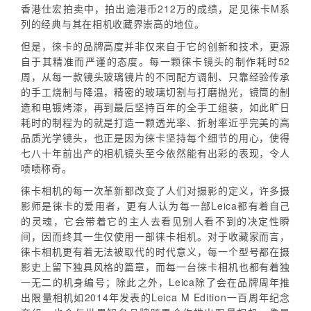
香港仕宏拍卖中，拍出逾港币212万的成绩，足见徕卡M系
列的经典与其在相机收藏界崇高的地位。
但是，徕卡的品牌高度并非仅来自于它的创新和技术，更源
自于其精准而严谨的态度。每一颗徕卡镜头的制作耗时52
周，从每一款镜头玻璃镜片的不同配方调制、只靠经验传承
的手工烧制与降温，精密的玻璃切割与打磨抛光，镜筒的制
造和电镀烤漆，再到最后坚持百年的全手工组装，如此旷日
耗时的制程为的就是打造一颗透光率、折射率近乎完美的高
品质光学镜头，也正是因为徕卡坚持每个细节的用心，使得
七八十年前出产的相机镜头至今依然能有出彩的表现，令人
啧啧称奇。
徕卡相机的每一次革新都改变了人们对摄影的定义，许多摄
影师是徕卡的爱用者，更有人认为每一部Leica都有着自己
的灵魂，它会带着它的主人去看见别人看不到的决定性瞬
间，因而终其一生仅使用一部徕卡相机。对于收藏家而言，
徕卡相机更有着无法被取代的时代意义，每一个型号都在摄
影史上留下独具风格的篇章，而每一台徕卡相机也都有着独
一无二的机身编号；除此之外，Leica除了会在品牌周年推
出限量相机如2014年发表的Leica M Edition一百周年纪念