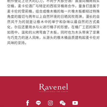
制作便花上巨大的心力，不同于大部分酒厂直接向桶商购买
空桶，麦卡伦酒厂与特定的西班牙桶商合作，量身打造属于
麦卡伦的雪莉桶，组合成橡木桶的每一片橡木板都经过特殊
角度的裁切与两年以上自然环境的日晒风吹雨淋，漫长的自
然风干为的就是让橡木中的单宁和杂味以最自然的方式柔
化，尔后还要用水与火进行桶子的形塑，在桶厂工匠的挥汗
如雨中，温和的火烤弯曲了木板，同时也为木头带来了坚果
与巧克力的迷人风味，从源头的橡木桶品质建构起麦卡伦对
风味的坚持。