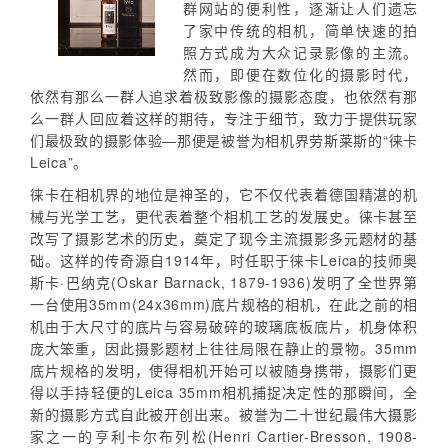
群网站的便利性，逐渐让人们遗忘
了家中传统的相机，简单快速的拍
照方式成为大众记录影像的主流。
然而，即便在数位化的摄影时代，
依然有那么一群人追求着极致影像的摄影态度，也依然有那
么一群人回应着这样的期待，专注于细节，致力于提供玩家
们最极致的摄影体验—那便是被誉为相机界劳斯莱斯的“徕卡
Leica”。
徕卡在相机界的地位是神圣的，它不仅代表着德国精湛的机
械与光学工艺，更代表着整个相机工艺的发展史。徕卡甚至
改写了摄影艺术的历史，奠定了现今主流摄影多元题材的基
础。这样的传奇源自1914年，时任职于徕卡Leica的技师奥
斯卡·巴纳克(Oskar Barnack, 1879-1936)发明了全世界第
一台使用35mm(24x36mm)底片规格的相机，在此之前的相
机由于大尺寸的底片与容易破碎的玻璃底板底片，机身体积
庞大笨重，因此摄影题材上往往局限在静止的景物。35mm
底片规格的发明，使得相机开始可以被随身携带，摄影们更
得以手持轻便的Leica 35mm相机捕捉决定性的那瞬间，全
新的摄影方式自此被开创出来。被誉为二十世纪最伟大摄影
家之一的亨利卡尔布列松(Henri Cartier-Bresson, 1908-