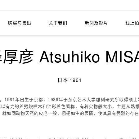
购买与售出
关于我们
新闻及影片
线上
厚彦 Atsuhiko MIS
日本 1961
1961年出生于京都，1989年于东京艺术大学雕刻研究所取得硕士
，其以有力的斧劈皴樟木和油彩着色著称，有着实物般大小，主题从熟
，就如同动物天然的皮毛一般，栩栩如生的表情，使其具有强烈的存