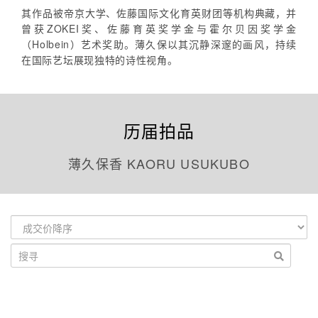
其作品被帝京大学、佐藤国际文化育英财团等机构典藏，并
曾获ZOKEI奖、佐藤育英奖学金与霍尔贝因奖学金
（Holbein）艺术奖助。薄久保以其沉静深邃的画风，持续
在国际艺坛展现独特的诗性视角。
历届拍品
薄久保香 KAORU USUKUBO