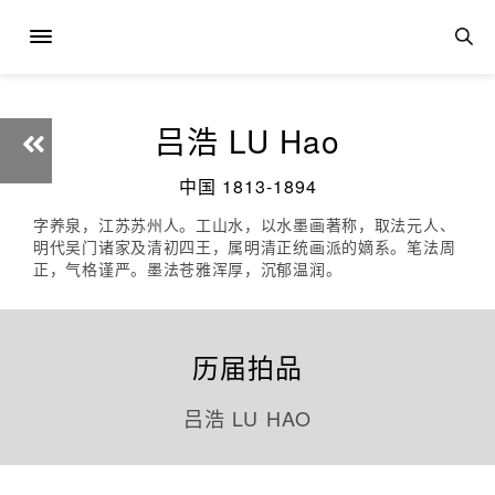
吕浩 LU Hao
中国 1813-1894
字养泉，江苏苏州人。工山水，以水墨画著称，取法元人、
明代吴门诸家及清初四王，属明清正统画派的嫡系。笔法周
正，气格谨严。墨法苍雅浑厚，沉郁温润。
历届拍品
吕浩 LU HAO