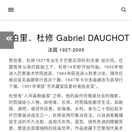
贾伯里．杜修 Gabriel DAUCHOT
法国 1927-2005
贾伯里．杜修1927年出生于巴黎近郊的利夫里-加尔冈。在
建筑师父亲的鼓励之下，杜修14岁即开始作画。1942年他
进入巴黎美术学院就读，1944年获选进入秋季沙龙，隔年在
格拉诺夫画廊举行首次个展，1947年卡尔多画廊亦为其举行
个展，1951年荣获“艺术藏家及爱好者协会奖”。
杜修有“人间喜剧画家”之称，他的画作仿佛是社会的缩影，
时而描绘小人物，如侍者、乐师，时而描绘都市生活，如剧
院、酒吧，或郊外风景，如海滩、乡村。身为二十世纪前半
叶巴黎画派成员之一，杜修采用印象派技法，以自由笔触捕
捉生活的平凡光影，运用冷灰色、蓝色、绿色色调的模糊背
景，塑造出氛围独特的绘画世界。作品收藏于巴黎现代美术