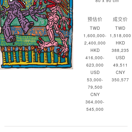
80 x 90 cm
预估价
成交价
TWD
TWD
1,600,000-
1,518,000
2,400,000
HKD
HKD
388,235
416,000-
USD
623,000
49,511
USD
CNY
53,000-
350,577
79,500
CNY
364,000-
545,000