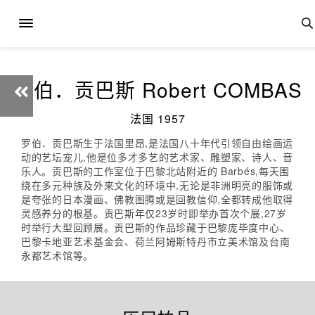
罗伯．贡巴斯 Robert COMBAS
法国 1957
罗伯．贡巴斯生于法国里昂,是法国八十年代引领自由绘画运
动的艺坛宠儿,他是位多才多艺的艺术家、雕塑家、诗人、音
乐人。贡巴斯的工作室位于巴黎北站附近的 Barbés,每天围
绕在多元种族及外来文化的环境中,无论是非洲明亮的服饰或
是夸张的日本漫画、佛教图腾或是回教信仰,全都转成他取得
灵感养分的根基。贡巴斯年仅23岁时即举办首次个展,27岁
时举行大型回顾展。贡巴斯的作品珍藏于巴黎庞毕度中心、
巴黎卡地亚艺术基金会、荷兰阿姆斯特丹市立美术馆及台南
永都艺术馆等。