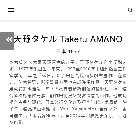
天野タケル Takeru AMANO
日本 1977
身为知名艺术家天野喜孝的儿子，天野タケル自小接触艺
术。1977年他出生于东京，1997至2000年于纽约版画工作
室学习三年之后返日。除了出色的绘画及雕塑创作，在设
计、艺术指导、影像监督方面也完成许多作品。天野タケル
用色彩鲜明活泼，笔下人物有着精简俐落的轮廓线，擅于结
合各种标志性元素，创作出俏皮又饶富深意的画作。他成功
揉合古典与现代、日本流行文化以及纽约当代艺术风潮。除
了与时装品牌山本耀司（Yohji Yamamoto）合作之外，更
自创生活艺术品牌Newart。自2014年起展览于东京、香港
及巴黎。