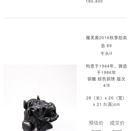
180,400
羅芙奧2016秋季拍卖
会 69
牛头II
构思于1944年，铸造
于1986年
铜雕 棕色铜锈 版次
4/8
28（长）x 20（宽）
x 21.5(高)cm
预估价
成交价