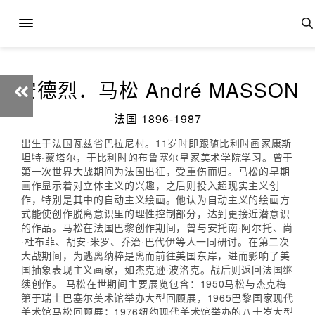
安德烈．马松 André MASSON
法国 1896-1987
出生于法国瓦兹省巴拉尼村。11岁时即跟随比利时画家康斯
坦特·蒙塔尔，于比利时的布鲁塞尔皇家美术学院学习。曾于
第一次世界大战期间为法国出征，受重伤而归。马松的早期
画作显示着对立体主义的兴趣，之后则投入超现实主义创
作，特别是其中的自动主义绘画。他认为自动主义的绘画方
式能使创作脱离意识里的理性控制部分，达到更接近潜意识
的作品。马松在法国巴黎创作期间，曾与安托南·阿尔托、尚
·杜布菲、胡安·米罗、乔治·巴代伊等人一同研讨。在第二次
大战期间，为逃离纳粹是离而前往美国东岸，进而影响了美
国抽象表现主义画家，如杰克逊·波洛克。战后则返回法国继
续创作。 马松在世期间主要展览包含：1950马松与杰克梅
第于瑞士巴塞尔美术馆举办大型回顾展，1965巴黎国家现代
美术馆马松回顾展；1976纽约现代美术馆举办的八十岁大型