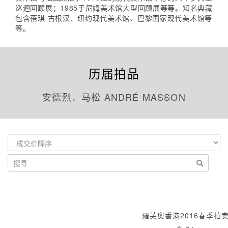
巡迴回顾展；1985于尼姆美术馆大型回顾展等等。知名典藏
包含蓓琪·古根汉、纽约现代美术馆、巴黎国家现代美术馆等
等。
历届拍品
安德烈．马松 ANDRÉ MASSON
羅芙奧香港2016春季拍