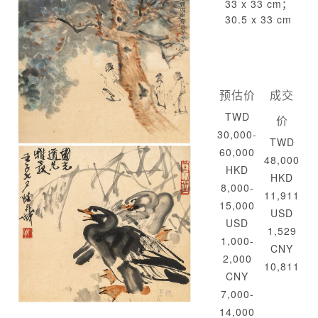
33 x 33 cm；
30.5 x 33 cm
预估价
成交
TWD
价
30,000-
TWD
60,000
48,000
HKD
HKD
8,000-
11,911
15,000
USD
USD
1,529
1,000-
CNY
2,000
10,811
CNY
7,000-
14,000