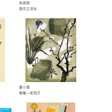
朱德群
银河之深处
董小蕙
春曦—老院子