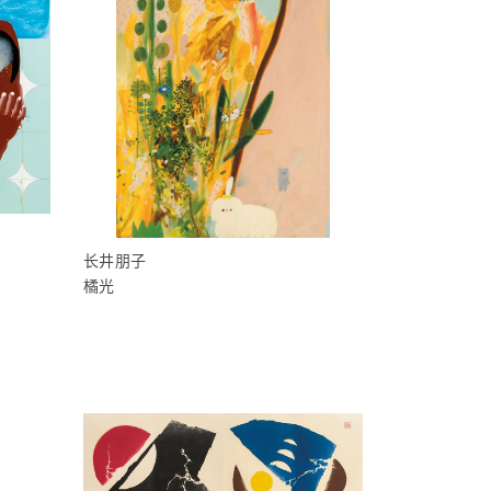
长井朋子
橘光