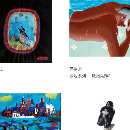
生
范揚宗
泳池系列— 艳阳高照2