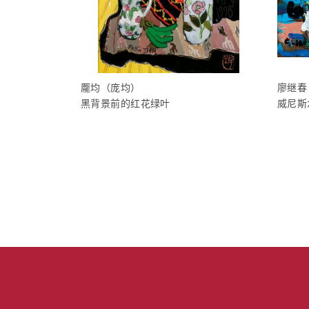
龎均（庞均）
廖继春
黑背景前的红花绿叶
威尼斯