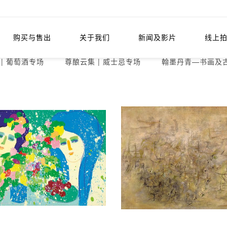
购买与售出
关于我们
新闻及影片
线上
| 葡萄酒专场
尊酿云集 | 威士忌专场
翰墨丹青—书画及