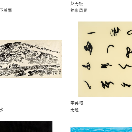
赵无极
下着雨
抽象风景
李英培
水
无题