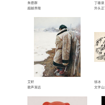
朱德群
丁雄泉
超越界限
外头正
艾轩
徐冰
歌声渐远
文字山