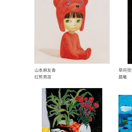
山本麻友香
草间弥
红熊男孩
晨曦