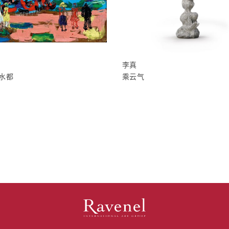
李真
水都
乘云气