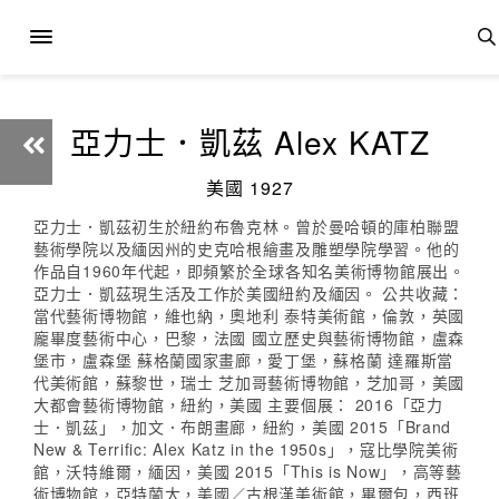
亞力士．凱茲 Alex KATZ
美國 1927
亞力士．凱茲初生於紐約布魯克林。曾於曼哈頓的庫柏聯盟
藝術學院以及緬因州的史克哈根繪畫及雕塑學院學習。他的
作品自1960年代起，即頻繁於全球各知名美術博物館展出。
亞力士．凱茲現生活及工作於美國紐約及緬因。 公共收藏：
當代藝術博物館，維也納，奧地利 泰特美術館，倫敦，英國
龐畢度藝術中心，巴黎，法國 國立歷史與藝術博物館，盧森
堡市，盧森堡 蘇格蘭國家畫廊，愛丁堡，蘇格蘭 達羅斯當
代美術館，蘇黎世，瑞士 芝加哥藝術博物館，芝加哥，美國
大都會藝術博物館，紐約，美國 主要個展： 2016「亞力
士．凱茲」，加文．布朗畫廊，紐約，美國 2015「Brand
New & Terrific: Alex Katz in the 1950s」，寇比學院美術
館，沃特維爾，緬因，美國 2015「This is Now」，高等藝
術博物館，亞特蘭大，美國／古根漢美術館，畢爾包，西班