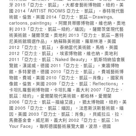
牙 2015「亞力士．凱茲」，大都會藝術博物館，紐約，美
國 2014「ARTIST ROOMS 亞力士．凱茲」，泰特現代藝
術館，倫敦，英國 2014「亞力士．凱茲－Drawings,
cartoons, paintings」，阿爾貝蒂娜博物館，維也納，奧地
利 2013「亞力士．凱茲－紐約／緬因」，薩爾茨堡現代藝
術美術館，薩爾茨堡，奧地利 2013「亞力士．凱茲－惠特
尼美術館精選作品」，納蘇縣美術館，羅斯林港，美國
2012「亞力士．凱茲」，泰納當代美術館，馬格，英國
2012「亞力士．凱茲」，埃索博物館，維也納，奧地利
2011「亞力士．凱茲：Naked Beauty」，凱斯特納協會展
覽館，漢諾威，德國 2011「亞力士．凱茲」，東牆博物
館，多特蒙德，德國 2010「亞力士．凱茲」，費城藝術博
物館，費城，美國 2010「亞力士．凱茲－肖像」，國家肖
像館，倫敦，英國 2009「亞力士．凱茲：Reflections」，
卡坦扎羅藝術博物館，卡坦扎羅，義大利 2007「亞力士．
凱茲：紐約」，愛爾蘭現代美術館，都柏林，愛爾蘭
2006「亞力士．凱茲－描繪艾達」，猶太博物館，紐約，美
國 2005「亞力士．凱茲：緬因」，法恩斯沃斯藝術館，緬
因，美國 2003「亞力士．凱茲：肖像」，貝威拉瓜．拉．
馬撒基金會，威尼斯，義大利 2002「亞力士．凱茲：In
Your Face」，聯邦德國藝術展覽大廳，波昂，德國