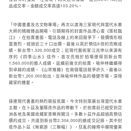
品成交率，金額成交率高達103.20%。
「中國書畫及古文物專場」再次以渡海三家現代與當代水墨
大師的精緻臻品開場，引頸期待的封面作品溥心畬《策杖臨
江》，在拍賣書面、電話及線上的來回競爭下，競價情形相
當激烈，經過近三十口出價，最後以高於預估6倍的亮眼成
績，新台幣1,320,000成交；近現代藝術家江兆申以來源有
序的《四季山水》佳作，首次亮相於拍場便得到新台幣
1,560,000的傲人成績。延續前幾次的拍賣，喻仲林繼續得
到卓越的成績，《山茶雉雞》在兩個電話競爭許久，最後以
新台幣1,200,000拍出，反映喻仲林作品的穩健市場，深得
藏家的鍾愛。
接連現代書畫的熱烈競投氛圍，今次特別策展台灣當代水墨
主題，在卜茲及董陽孜作品的帶動下，於拍賣前已經受到亞
洲各地及美國收藏家青睞與關注。多數卜茲作品超過高預估
價的成交，共達到新台幣2,304,000的總成交記錄。其中封
底作品卜茲《無窮游（三聯幅）》，狂亂的線條中展現優美