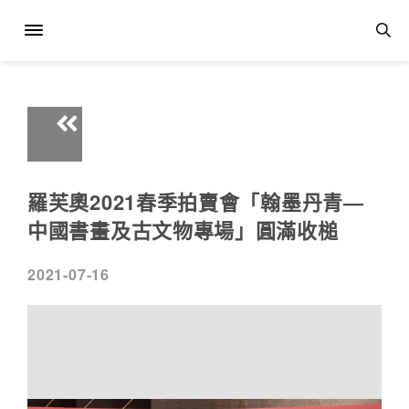
羅芙奧2021春季拍賣會「翰墨丹青—
中國書畫及古文物專場」圓滿收槌
2021-07-16