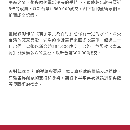
墨韻之姿，後段兩個電話漫長的爭持下，最終超出起拍價近
5倍的成績，以新台幣1,560,000成交，創下新的藝術家個人
拍賣成交記錄。
董陽孜的作品《君子素其為而行》也保有一定的水平，深受
台灣的藏家喜愛，滿場的電話競標來回多次競爭，超過二十
口出價，最後以新台幣384,000成交；另外，董陽孜《處其
實》也經過多方的競投，以新台幣660,000成交。
面對著2021年的逆境與憂慮，羅芙奧的成績繼續表現穩健，
有賴各界藏家的支持和參與，期待下半年再次邀請您參與羅
芙奧藝術的盛會。