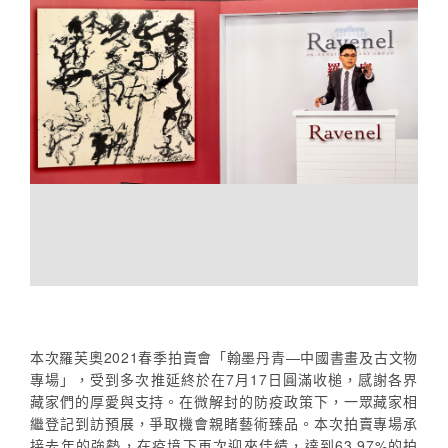
本次羅芙奧2021春季拍賣會「翰墨丹青—中國書畫及古文物
專場」，受到多次推延終於在7月17日圓滿收槌，感謝各界
藏家們的厚愛與支持。在微解封的防疫政策下，一眾藏家相
繼登記到訪預展，爭取機會親睹藝術臻品。本次拍賣專場承
接去年的強勢，在疫境下再次迎來佳績，達到63.97%的拍